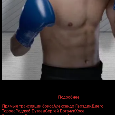
Пристегните ремни, фанаты бокса! Проект Даны Уайта
продолжает агрессивную экспансию в мир
профессионального бокса, и
Подробнее
Прямые трансляции бокса
Александр Гвоздик
Диего
Торрес
Раджаб Бутаев
Сергей Богачук
Хосе