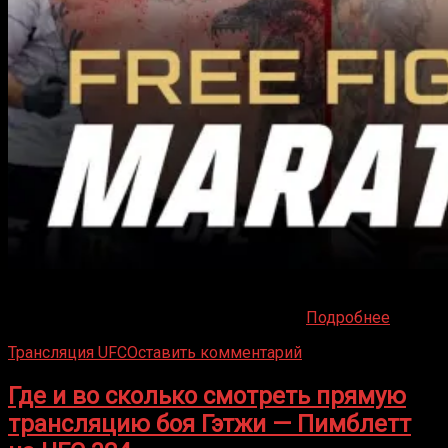
Смотрите полные записи лучших боев на UFC 324. В
центре внимания – поединок Гэйтжи –
Подробнее
Трансляция UFC
Оставить комментарий
Где и во сколько смотреть прямую
трансляцию боя Гэтжи — Пимблетт