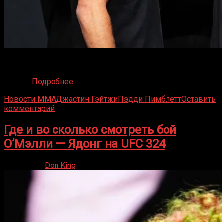
Центральным событием турнира UFC 324, безусловно,
станет поединок за временный титул в легком весе
между
Подробнее
Новости ММА
Джастин Гэйтжи
Пэдди Пимблетт
Оставить
комментарий
Где и во сколько смотреть бой
О’Мэлли — Ядонг на UFC 324
24.01.2026
Don King