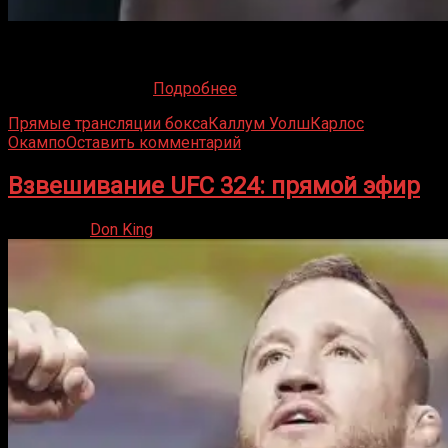
Мир единоборств замер в ожидании. Дана Уайт,
скандальный и невероятно успешный босс UFC,
наконец-то делает
Подробнее
Прямые трансляции бокса
Каллум Уолш
Карлос
Окампо
Оставить комментарий
Взвешивание UFC 324: прямой эфир
23.01.2026
Don King