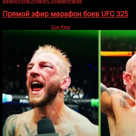
Валенсуэла
Оставить комментарий
Прямой эфир марафон боев UFC 325
31.01.2026
30.01.2026
Don King