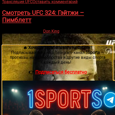
Трансляция UFC
Оставить комментарий
Смотреть UFC 324: Гэйтжи –
Пимблетт
24.01.2026
24.01.2026
Don King
🔥 Хочешь зарабатывать на спорте?
Подписывайся на наш Telegram-канал
1Sports
—
прогнозы на единоборства и другие виды спорта
каждый день!
👉
Подписаться бесплатно