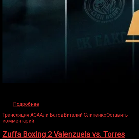
Российский ММА-цех замер в ожидании: 6 февраля лига
Майрбека Хасиева закатывает грандиозное шоу ACA
200.
Подробнее
Трансляция ACA
Али Багов
Виталий Слипенко
Оставить
комментарий
Zuffa Boxing 2 Valenzuela vs. Torres