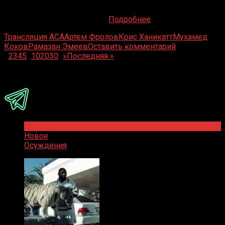
16 января Краснодар превратится в эпицентр
российских смешанных единоборств, принимая у себя
долгожданный турнир ACA
Подробнее
Трансляция ACA
Артем Фролов
Крис Ханикатт
Мухамед
Коков
Рамазан Эмеев
Оставить комментарий
1
2
3
4
5
...
10
20
30
...
»
Последняя »
Присоединяйся
Популярное
Новое
Осуждения