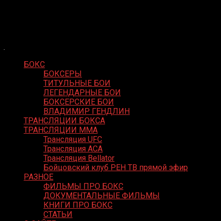
Skip
Boxing Video
to
Вернем боксу былое величие
content
БОКС
БОКСЕРЫ
ТИТУЛЬНЫЕ БОИ
ЛЕГЕНДАРНЫЕ БОИ
БОКСЕРСКИЕ БОИ
ВЛАДИМИР ГЕНДЛИН
ТРАНСЛЯЦИИ БОКСА
ТРАНСЛЯЦИИ MMA
Трансляция UFC
Трансляция ACA
Трансляция Bellator
Бойцовский клуб РЕН ТВ прямой эфир
РАЗНОЕ
ФИЛЬМЫ ПРО БОКС
ДОКУМЕНТАЛЬНЫЕ ФИЛЬМЫ
КНИГИ ПРО БОКС
СТАТЬИ