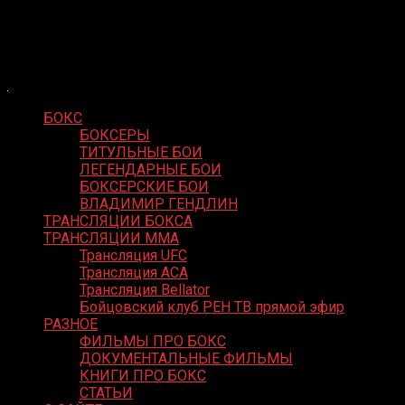
Skip
Boxing Video
to
Вернем боксу былое величие
content
БОКС
БОКСЕРЫ
ТИТУЛЬНЫЕ БОИ
ЛЕГЕНДАРНЫЕ БОИ
БОКСЕРСКИЕ БОИ
ВЛАДИМИР ГЕНДЛИН
ТРАНСЛЯЦИИ БОКСА
ТРАНСЛЯЦИИ MMA
Трансляция UFC
Трансляция ACA
Трансляция Bellator
Бойцовский клуб РЕН ТВ прямой эфир
РАЗНОЕ
ФИЛЬМЫ ПРО БОКС
ДОКУМЕНТАЛЬНЫЕ ФИЛЬМЫ
КНИГИ ПРО БОКС
СТАТЬИ