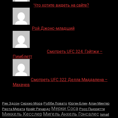
ДЕНИС on
Что хотите видеть на сайте?
Денис on
Рой Джонс-младший
Ляяляляляояо on
Смотреть UFC 324: Гэйтжи –
Пимблетт
Medik on
Смотреть UFC 322 Делла Маддалена –
Махачев
Случайные боксеры
Рик Эдсон
Серхио Мора
Робби Ловато
Юрген Блин
Алан Минтер
Мерки Соса
Риота Мурата
Крейг Ричардс
Росс Пьюритти
Миккель Кесслер
Мигель Анхель Гонсалес
Ismail