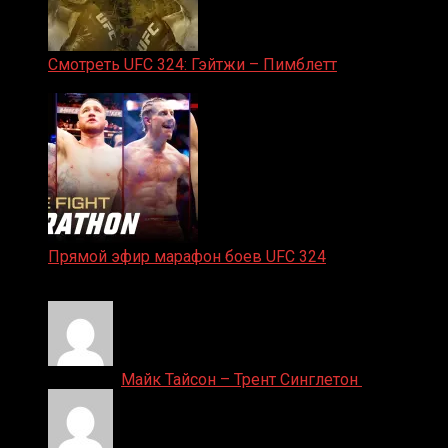
Смотреть UFC 324: Гэйтжи – Пимблетт
24.01.2026
Прямой эфир марафон боев UFC 324
24.01.2026
Денис on
Майк Тайсон – Трент Синглетон