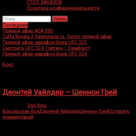
СТОЛ ЗАКАЗОВ
Политика конфиденциальности
Найти:
Последнее
Прямой эфир ACA 200
Zuffa Boxing 2 Valenzuela vs. Torres прямой эфир
Прямой эфир марафон боев UFC 325
Смотреть UFC 324: Гэйтжи – Пимблетт
Прямой эфир марафон боев UFC 324
Бокс
»
Шеннон Грей
Шеннон Грей
Деонтей Уайлдер – Шеннон Грей
03.12.2019
Don King
Боксерские бои
Деонтей Уайлдер
Шеннон Грей
Оставить
комментарий
Присоединяйся