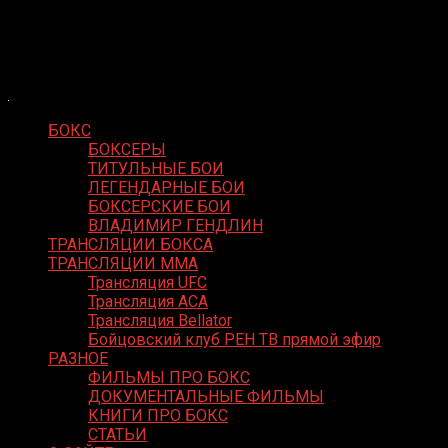
Skip
Boxing Video
to
Вернем боксу былое величие
content
БОКС
БОКСЕРЫ
ТИТУЛЬНЫЕ БОИ
ЛЕГЕНДАРНЫЕ БОИ
БОКСЕРСКИЕ БОИ
ВЛАДИМИР ГЕНДЛИН
ТРАНСЛЯЦИИ БОКСА
ТРАНСЛЯЦИИ MMA
Трансляция UFC
Трансляция ACA
Трансляция Bellator
Бойцовский клуб РЕН ТВ прямой эфир
РАЗНОЕ
ФИЛЬМЫ ПРО БОКС
ДОКУМЕНТАЛЬНЫЕ ФИЛЬМЫ
КНИГИ ПРО БОКС
СТАТЬИ