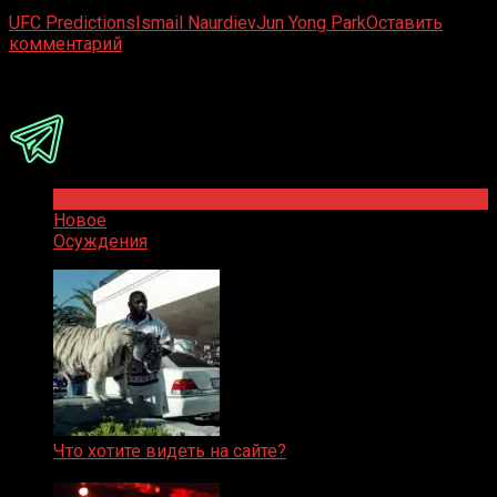
UFC Predictions
Ismail Naurdiev
Jun Yong Park
Оставить
комментарий
Присоединяйся
Популярное
Новое
Осуждения
Что хотите видеть на сайте?
05.08.2019