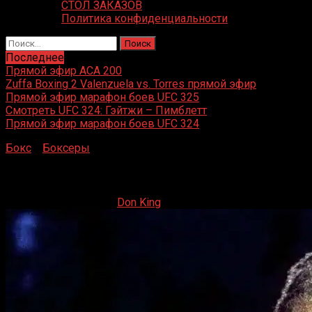
СТОЛ ЗАКАЗОВ
Политика конфиденциальности
Найти:
Последнее
Прямой эфир ACA 200
Zuffa Boxing 2 Valenzuela vs. Torres прямой эфир
Прямой эфир марафон боев UFC 325
Смотреть UFC 324: Гэйтжи – Пимблетт
Прямой эфир марафон боев UFC 324
Бокс
»
Боксеры
»
Леннокс Льюис
Леннокс Льюис
03.08.2019
03.08.2019
Don King