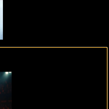
виды спорта каждый день!
тания
иональном боксе