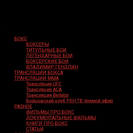
Skip
Boxing Video
to
Вернем боксу былое величие
content
БОКС
БОКСЕРЫ
ТИТУЛЬНЫЕ БОИ
ЛЕГЕНДАРНЫЕ БОИ
БОКСЕРСКИЕ БОИ
ВЛАДИМИР ГЕНДЛИН
ТРАНСЛЯЦИИ БОКСА
ТРАНСЛЯЦИИ MMA
Трансляция UFC
Трансляция ACA
Трансляция Bellator
Бойцовский клуб РЕН ТВ прямой эфир
РАЗНОЕ
ФИЛЬМЫ ПРО БОКС
ДОКУМЕНТАЛЬНЫЕ ФИЛЬМЫ
КНИГИ ПРО БОКС
СТАТЬИ