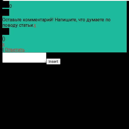
0
Оставьте комментарий! Напишите, что думаете по
поводу статьи.
x
(
)
x
|
Ответить
Insert