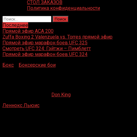
СТОЛ ЗАКАЗОВ
Политика конфиденциальности
Найти:
Последнее
Прямой эфир ACA 200
Zuffa Boxing 2 Valenzuela vs. Torres прямой эфир
Прямой эфир марафон боев UFC 325
Смотреть UFC 324: Гэйтжи – Пимблетт
Прямой эфир марафон боев UFC 324
Бокс
»
Боксерские бои
»
Леннокс Льюис – Тайрелл
Биггс
Леннокс Льюис – Тайрелл Биггс
03.08.2019
19.02.2023
Don King
Леннокс Льюис
– Тайрелл Биггс
The Omni Атланта, Джорджия, США
23 ноября 1991