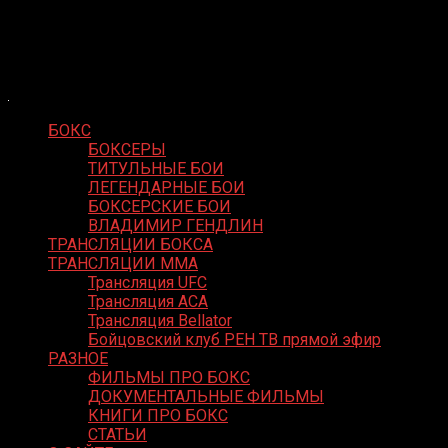
Skip
Boxing Video
to
Вернем боксу былое величие
content
БОКС
БОКСЕРЫ
ТИТУЛЬНЫЕ БОИ
ЛЕГЕНДАРНЫЕ БОИ
БОКСЕРСКИЕ БОИ
ВЛАДИМИР ГЕНДЛИН
ТРАНСЛЯЦИИ БОКСА
ТРАНСЛЯЦИИ MMA
Трансляция UFC
Трансляция ACA
Трансляция Bellator
Бойцовский клуб РЕН ТВ прямой эфир
РАЗНОЕ
ФИЛЬМЫ ПРО БОКС
ДОКУМЕНТАЛЬНЫЕ ФИЛЬМЫ
КНИГИ ПРО БОКС
СТАТЬИ