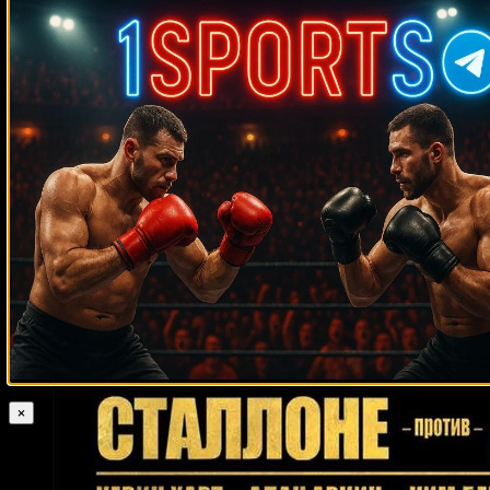
Случайные боксеры
Рекс Лейн
Уэйн Мартелл
Марк Ривера
Албен Белински
Марио
Барриос
Энтони Хэншоу
Генри Бьюкенен
Мэтт Легг
Роке Кассиани
Александр Поветкин
Айк Куарти
Джейми Малларки
Джо
Владимир
Липси
Крис Юбэнк
Винни Пациенца
Гендлин
Дерек Уильямс
Джон Лоуи
Эдди Нилсон
Джимми Хайнес
Келли Павлик
Крис Арреола
Пэдди Пимблетт
Лу
Геннадий
Саварезе
Хосе Валенсуэла
Фрэнк Санторе
Головкин
Фернандо Варгас
Джефф Лалли
Рикардо Спайн
Хуан
Диас
Джейк Родригес
Билли Митчем
Бенито Родригес
Сантандер
Сильгадо
Аманда Лемос
Колби Ковингтон
Дэвид Джако
Джой
Гамаче
Акасио Симбаджон
Исраэль Адесанья
Хосе Педраса
Пол
Ллойд
Патрис Л’Эро
Авни Йылдырым
×