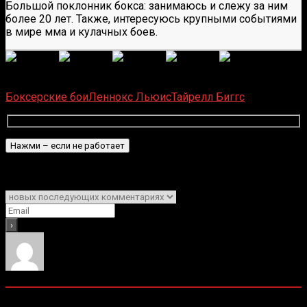
Большой поклонник бокса: занимаюсь и слежу за ним
более 20 лет. Также, интересуюсь крупными событиями
в мире мма и кулачных боев.
(
1 496
оценок, среднее:
5,00
из 5)
Загрузка...
Боксерские бои
Леннокс Льюис
Тайрелл Биггс
Подписаться
Уведомить о
0
комментариев
Старые