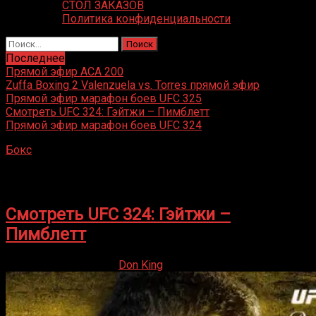
СТОЛ ЗАКАЗОВ
Политика конфиденциальности
Найти:
Последнее
Прямой эфир ACA 200
Zuffa Boxing 2 Valenzuela vs. Torres прямой эфир
Прямой эфир марафон боев UFC 325
Смотреть UFC 324: Гэйтжи – Пимблетт
Прямой эфир марафон боев UFC 324
Бокс
»
Пэдди Пимблетт
Пэдди Пимблетт
Смотреть UFC 324: Гэйтжи –
Пимблетт
24.01.2026
24.01.2026
Don King