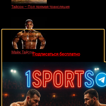
Тайсон – Пол прямая трансляция
15.11.2024
🔥 Хочешь зарабатывать на спорте?
Подписывайся на наш Telegram-канал
1Sports
—
прогнозы на единоборства и другие виды спорта
каждый день!
Майк Тайсон
👉
Подписаться бесплатно
07.04.2019
Прямой эфир ACA 200
06.02.2026