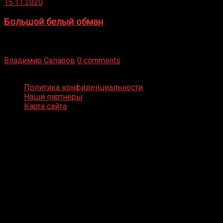
15.11.2020
Большой белый обман
Бокс — это всегда больше, чем просто спорт, чаще это
бизнес и тотализатор. И Фред Подробнее
Владимир Сапаров
0 comments
Boxing Video © Все права защищены
Политика конфиденциальности
Наши партнеры
Карта сайта