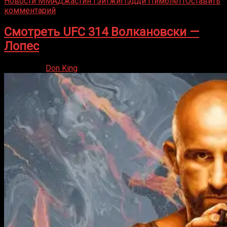
Новости ММА
Джастин Гэйтжи
Пэдди Пимблетт
Оставить
комментарий
Смотреть UFC 314 Волкановски —
Лопес
12.04.2025
Don King