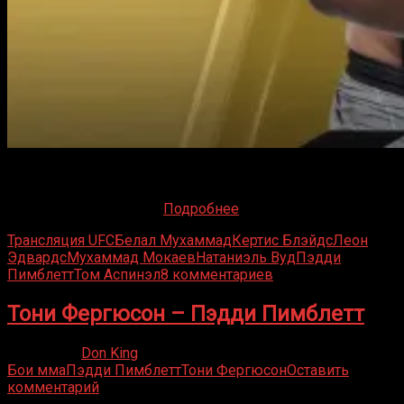
На этих выходных в Манчестере состоится пара
поединков-реваншей, которые станут хедлайнерами
турнира UFC 304. Дата,
Подробнее
Трансляция UFC
Белал Мухаммад
Кертис Блэйдс
Леон
Эдвардс
Мухаммад Мокаев
Натаниэль Вуд
Пэдди
Пимблетт
Том Аспинэл
8 комментариев
Тони Фергюсон – Пэдди Пимблетт
17.12.2023
Don King
Бои мма
Пэдди Пимблетт
Тони Фергюсон
Оставить
комментарий