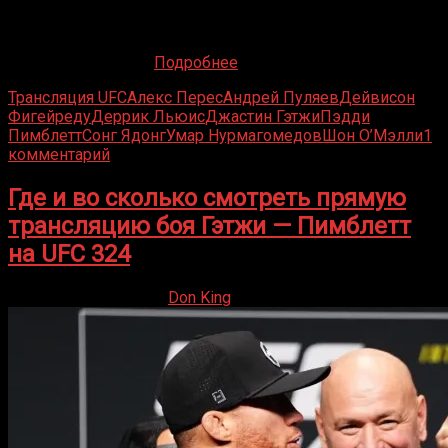
Зимняя спячка окончена! UFC возвращается с номерным
ивентом, который встряхнет мир единоборств. Лас-
Вегас снова станет
Подробнее
Трансляция UFC
Алекс Перес
Андрей Пуляев
Дейвисон
Фигейреду
Деррик Льюис
Джастин Гэтжи
Пэдди
Пимблетт
Сонг Ядонг
Умар Нурмагомедов
Шон О’Мэлли
1
комментарий
Где и во сколько смотреть прямую
трансляцию боя Гэтжи — Пимблетт
на UFC 324
24.01.2026
24.01.2026
Don King