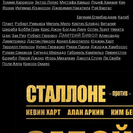
Томми Харрисон
Эктор Лопес
Мустафа Хамшо
Луциф Хамани
Кен
Фрэнк
Ингемар Юханссон
Джеремия Накатила
Рэй Варгас
Владимир Кличко
Евгений Егембердиев
Калеб
Плант
Роберт Ривьера
Мигель Мело
Кертис Блэйдс
Виталий
Шкраба
Бобби Грин
Крис Джон
Богдан Дину
Остин Траут
Никита
Дмитрий Бивол
Цзю
Зак Риз
Роберт Герреро
Александр
Димитренко
Дастин Николс
Арнел Баротилло
Юджин Харт
Террелл Нельсон
Хулио Гервасио
Рикки Парки
Джордж Камбосос
Роман Симаков
Сегундо Меркадо
Габриель Кампильо
Ливингстон
Брэмбл
Лерой Джонс
Игорь Михалкин
Дакота Стоун
Ли Свеби
Поли Аяла
Крисон Омаяо