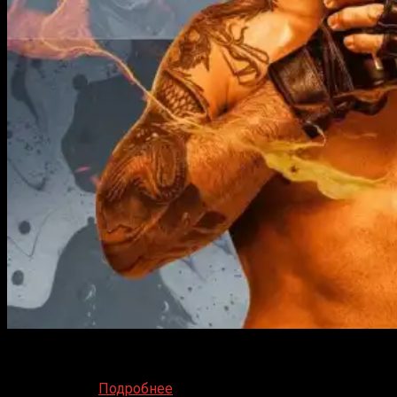
Октагон возвращается в Майами на турнире UFC 314, где
бывший король полулегкого веса Александр
Волкановски
Подробнее