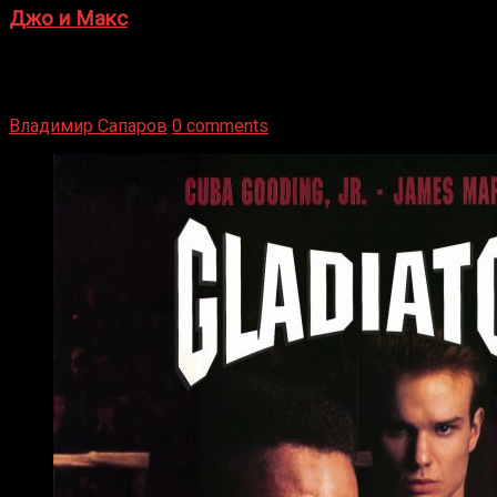
Джо и Макс
1936 год. Немецкий чемпион Макс Шмеллинг одержал
победу над американским боксером-тяжеловесом Джо
Луисом. Возвратясь на Подробнее
Владимир Сапаров
0 comments