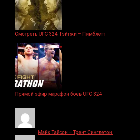
Смотреть UFC 324: Гэйтжи – Пимблетт
24.01.2026
Прямой эфир марафон боев UFC 324
24.01.2026
Денис on
Майк Тайсон – Трент Синглетон