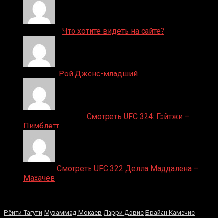
ДЕНИС on
Что хотите видеть на сайте?
Денис on
Рой Джонс-младший
Ляяляляляояо on
Смотреть UFC 324: Гэйтжи –
Пимблетт
Medik on
Смотреть UFC 322 Делла Маддалена –
Махачев
Случайные боксеры
Рёити Тагути
Мухаммад Мокаев
Ларри Дэвис
Брайан Камечис