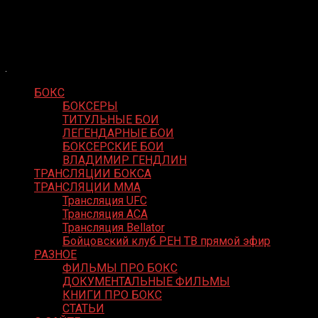
Skip
Boxing Video
to
Вернем боксу былое величие
content
БОКС
БОКСЕРЫ
ТИТУЛЬНЫЕ БОИ
ЛЕГЕНДАРНЫЕ БОИ
БОКСЕРСКИЕ БОИ
ВЛАДИМИР ГЕНДЛИН
ТРАНСЛЯЦИИ БОКСА
ТРАНСЛЯЦИИ MMA
Трансляция UFC
Трансляция ACA
Трансляция Bellator
Бойцовский клуб РЕН ТВ прямой эфир
РАЗНОЕ
ФИЛЬМЫ ПРО БОКС
ДОКУМЕНТАЛЬНЫЕ ФИЛЬМЫ
КНИГИ ПРО БОКС
СТАТЬИ