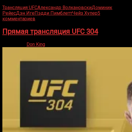
Трансляция UFC
Александр Волкановски
Доминик
Рейес
Дэн Иге
Пэдди Пимблетт
Чейз Хупер
5
комментариев
Прямая трансляция UFC 304
27.07.2024
Don King