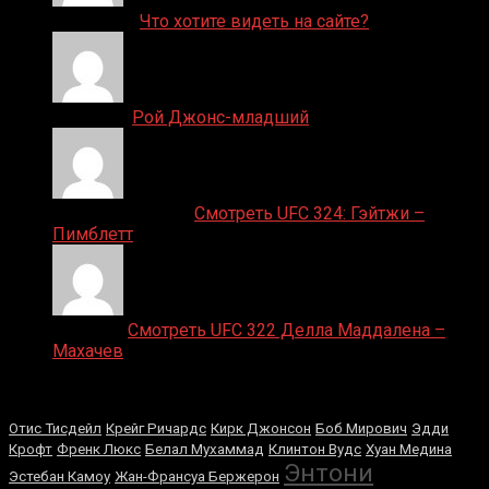
ДЕНИС on
Что хотите видеть на сайте?
Денис on
Рой Джонс-младший
Ляяляляляояо on
Смотреть UFC 324: Гэйтжи –
Пимблетт
Medik on
Смотреть UFC 322 Делла Маддалена –
Махачев
Случайные боксеры
Отис Тисдейл
Крейг Ричардс
Кирк Джонсон
Боб Мирович
Эдди
Крофт
Френк Люкс
Белал Мухаммад
Клинтон Вудс
Хуан Медина
Энтони
Эстебан Камоу
Жан-Франсуа Бержерон