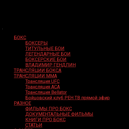
Skip
Boxing Video
to
Вернем боксу былое величие
content
БОКС
БОКСЕРЫ
ТИТУЛЬНЫЕ БОИ
ЛЕГЕНДАРНЫЕ БОИ
БОКСЕРСКИЕ БОИ
ВЛАДИМИР ГЕНДЛИН
ТРАНСЛЯЦИИ БОКСА
ТРАНСЛЯЦИИ MMA
Трансляция UFC
Трансляция ACA
Трансляция Bellator
Бойцовский клуб РЕН ТВ прямой эфир
РАЗНОЕ
ФИЛЬМЫ ПРО БОКС
ДОКУМЕНТАЛЬНЫЕ ФИЛЬМЫ
КНИГИ ПРО БОКС
СТАТЬИ