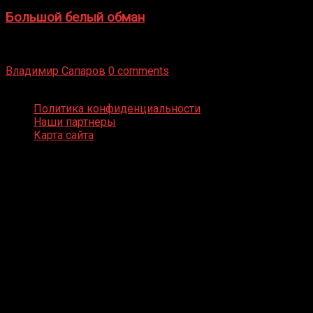
Большой белый обман
Бокс — это всегда больше, чем просто спорт, чаще это
бизнес и тотализатор. И Фред Подробнее
Владимир Сапаров
0 comments
Boxing Video © Все права защищены
Политика конфиденциальности
Наши партнеры
Карта сайта