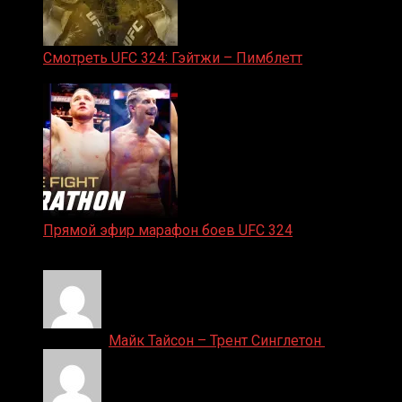
Смотреть UFC 324: Гэйтжи – Пимблетт
24.01.2026
Прямой эфир марафон боев UFC 324
24.01.2026
Денис on
Майк Тайсон – Трент Синглетон