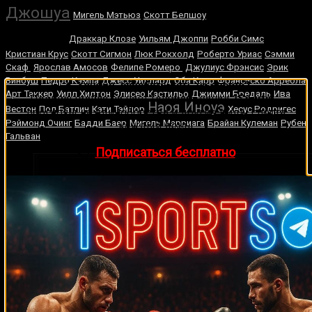
Ларри
Джошуа
Мигель Мэтьюз
Скотт Белшоу
Холмс
Драккар Клозе
Уильям Джоппи
Робби Симс
Кристиан Крус
Скотт Сигмон
Люк Рокхолд
Роберто Уриас
Сэмми
Скаф
Ярослав Амосов
Фелипе Ромеро
Джулиус Фрэнсис
Эрик
Винбуш
Педро Кампа
Джесс Уиллард
Оба Карр
Франсиско Арреола
🔥 Хочешь зарабатывать на спорте?
Арт Таккер
Уилл Хилтон
Элисео Кастильо
Джимми Бредаль
Ива
Подписывайся на наш Telegram-канал
1Sports
—
Наоя Иноуэ
Вестон
Пол Батлин
Кэти Тэйлор
Хесус Родригес
прогнозы на единоборства и другие виды спорта
Рэймонд Очинг
Бадди Баер
Мигель Марриага
Брайан Кулеман
Рубен
каждый день!
Гальван
👉
Подписаться бесплатно