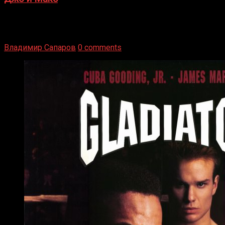
1936 год. Немецкий чемпион Макс Шмеллинг одержал
победу над американским боксером-тяжеловесом Джо
Луисом. Возвратясь на Подробнее
Владимир Сапаров
0 comments