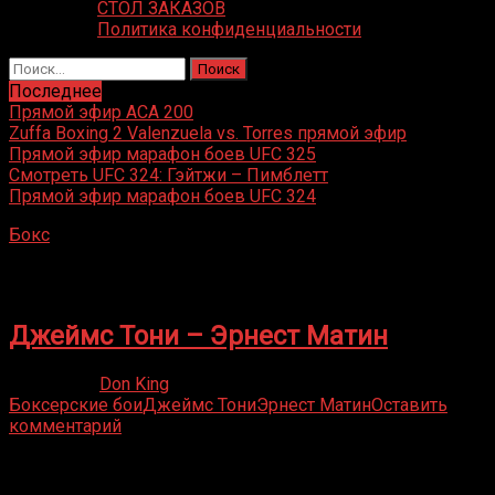
СТОЛ ЗАКАЗОВ
Политика конфиденциальности
Найти:
Последнее
Прямой эфир ACA 200
Zuffa Boxing 2 Valenzuela vs. Torres прямой эфир
Прямой эфир марафон боев UFC 325
Смотреть UFC 324: Гэйтжи – Пимблетт
Прямой эфир марафон боев UFC 324
Бокс
»
Эрнест Матин
Эрнест Матин
Джеймс Тони – Эрнест Матин
17.06.2021
Don King
Боксерские бои
Джеймс Тони
Эрнест Матин
Оставить
комментарий
Присоединяйся