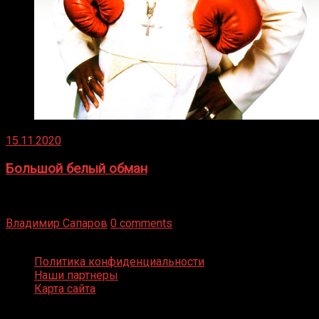
15.11.2020
Большой белый обман
Бокс — это всегда больше, чем просто спорт, чаще это
бизнес и тотализатор. И Фред Подробнее
Владимир Сапаров
0 comments
Boxing Video © Все права защищены
Политика конфиденциальности
Наши партнеры
Карта сайта