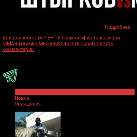
Когда смотреть прямой эфир Минеев – Штырков РЕН
ТВ 18 ноября в Сочи состоится грандиозный
Подробнее
Бойцовский клуб РЕН ТВ прямой эфир
Трансляции
MMA
Владимир Минеев
Иван Штырков
Оставить
комментарий
Присоединяйся
Популярное
Новое
Осуждения