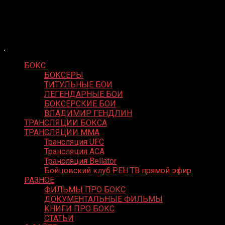
Skip
Boxing Video
to
Вернем боксу былое величие
content
БОКС
БОКСЕРЫ
ТИТУЛЬНЫЕ БОИ
ЛЕГЕНДАРНЫЕ БОИ
БОКСЕРСКИЕ БОИ
ВЛАДИМИР ГЕНДЛИН
ТРАНСЛЯЦИИ БОКСА
ТРАНСЛЯЦИИ MMA
Трансляция UFC
Трансляция ACA
Трансляция Bellator
Бойцовский клуб РЕН ТВ прямой эфир
РАЗНОЕ
ФИЛЬМЫ ПРО БОКС
ДОКУМЕНТАЛЬНЫЕ ФИЛЬМЫ
КНИГИ ПРО БОКС
СТАТЬИ