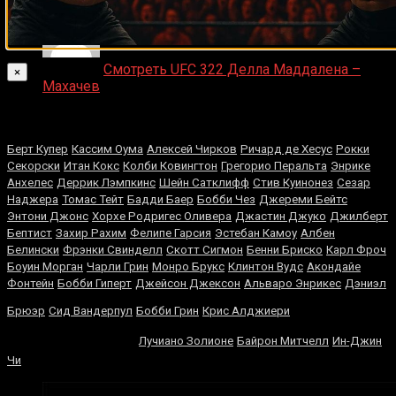
Medik on
Смотреть UFC 322 Делла Маддалена –
×
Махачев
Случайные боксеры
Берт Купер
Кассим Оума
Алексей Чирков
Ричард де Хесус
Рокки
Секорски
Итан Кокс
Колби Ковингтон
Грегорио Перальта
Энрике
Анхелес
Деррик Лэмпкинс
Шейн Сатклифф
Стив Куинонез
Сезар
Наджера
Томас Тейт
Бадди Баер
Бобби Чез
Джереми Бейтс
Энтони Джонс
Хорхе Родригес Оливера
Джастин Джуко
Джилберт
Бептист
Захир Рахим
Фелипе Гарсия
Эстебан Камоу
Албен
Белински
Фрэнки Свинделл
Скотт Сигмон
Бенни Бриско
Карл Фроч
Боуин Морган
Чарли Грин
Монро Брукс
Клинтон Вудс
Акондайе
Фонтейн
Бобби Гиперт
Джейсон Джексон
Альваро Энрикес
Дэниэл
Флойд
Брюэр
Сид Вандерпул
Бобби Грин
Крис Алджиери
Паттерсон
Лучиано Золионе
Байрон Митчелл
Ин-Джин
Чи