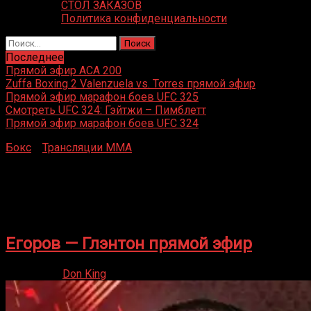
СТОЛ ЗАКАЗОВ
Политика конфиденциальности
Найти:
Последнее
Прямой эфир ACA 200
Zuffa Boxing 2 Valenzuela vs. Torres прямой эфир
Прямой эфир марафон боев UFC 325
Смотреть UFC 324: Гэйтжи – Пимблетт
Прямой эфир марафон боев UFC 324
Бокс
»
Трансляции MMA
»
Бойцовский клуб РЕН ТВ
прямой эфир
Бойцовский клуб РЕН ТВ прямой
эфир
Егоров — Глэнтон прямой эфир
07.06.2024
Don King