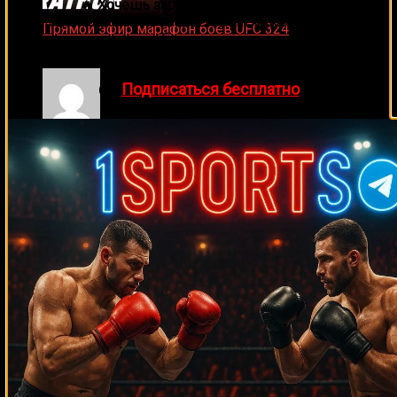
🔥 Хочешь зарабатывать на спорте?
Подписывайся на наш Telegram-канал
1Sports
—
Прямой эфир марафон боев UFC 324
прогнозы на единоборства и другие виды спорта
24.01.2026
каждый день!
👉
Подписаться бесплатно
Денис on
Майк Тайсон – Трент Синглетон
ДЕНИС on
Что хотите видеть на сайте?
Денис on
Рой Джонс-младший
Ляяляляляояо on
Смотреть UFC 324: Гэйтжи –
Пимблетт