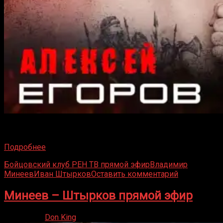
Когда смотреть прямой эфир Егоров — Глэнтон РЕН ТВ
Волейбольная арена «Динамо» в Москве станет
Подробнее
Бойцовский клуб РЕН ТВ прямой эфир
Владимир
Минеев
Иван Штырков
Оставить комментарий
Минеев – Штырков прямой эфир
18.11.2023
Don King