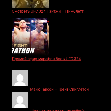
Смотреть UFC 324: Гэйтжи – Пимблетт
24.01.2026
Прямой эфир марафон боев UFC 324
24.01.2026
Денис on
Майк Тайсон – Трент Синглетон