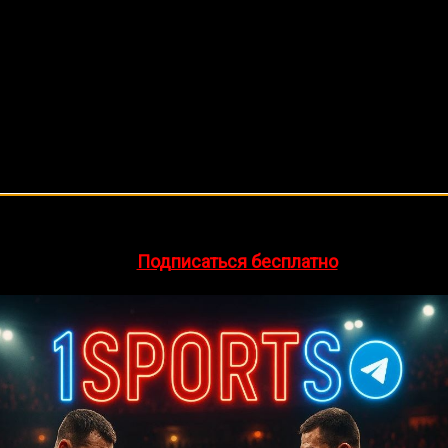
🔥 Хочешь зарабатывать на спорте?
egram-канал
1Sports
— прогнозы на единоборства и другие 
👉
Подписаться бесплатно