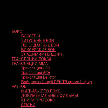
Skip
Boxing Video
to
Вернем боксу былое величие
content
БОКС
БОКСЕРЫ
ТИТУЛЬНЫЕ БОИ
ЛЕГЕНДАРНЫЕ БОИ
БОКСЕРСКИЕ БОИ
ВЛАДИМИР ГЕНДЛИН
ТРАНСЛЯЦИИ БОКСА
ТРАНСЛЯЦИИ MMA
Трансляция UFC
Трансляция ACA
Трансляция Bellator
Бойцовский клуб РЕН ТВ прямой эфир
РАЗНОЕ
ФИЛЬМЫ ПРО БОКС
ДОКУМЕНТАЛЬНЫЕ ФИЛЬМЫ
КНИГИ ПРО БОКС
СТАТЬИ