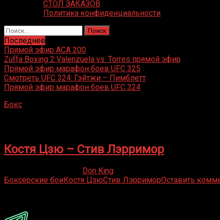
СТОЛ ЗАКАЗОВ
Политика конфиденциальности
Найти:
Последнее
Прямой эфир ACA 200
Zuffa Boxing 2 Valenzuela vs. Torres прямой эфир
Прямой эфир марафон боев UFC 325
Смотреть UFC 324: Гэйтжи – Пимблетт
Прямой эфир марафон боев UFC 324
Бокс
»
Стив Лэрримор
Стив Лэрримор
Костя Цзю – Стив Лэрримор
05.04.2019
19.02.2023
Don King
Боксерские бои
Костя Цзю
Стив Лэрримор
Оставить комм
Присоединяйся