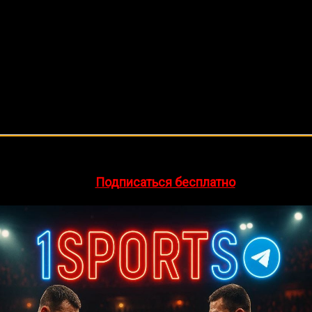
🔥 Хочешь зарабатывать на спорте?
egram-канал
1Sports
— прогнозы на единоборства и другие 
👉
Подписаться бесплатно