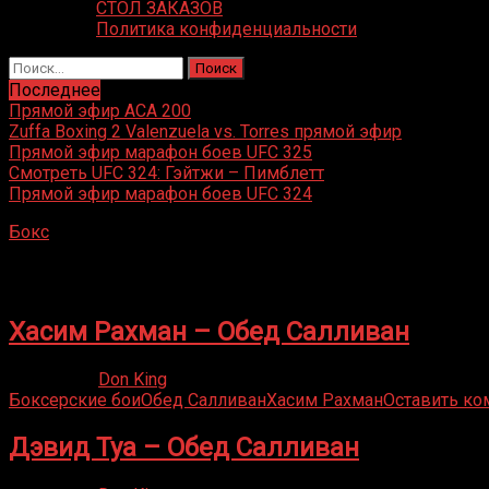
СТОЛ ЗАКАЗОВ
Политика конфиденциальности
Найти:
Последнее
Прямой эфир ACA 200
Zuffa Boxing 2 Valenzuela vs. Torres прямой эфир
Прямой эфир марафон боев UFC 325
Смотреть UFC 324: Гэйтжи – Пимблетт
Прямой эфир марафон боев UFC 324
Бокс
»
Обед Салливан
Обед Салливан
Хасим Рахман – Обед Салливан
09.10.2021
Don King
Боксерские бои
Обед Салливан
Хасим Рахман
Оставить ко
Дэвид Туа – Обед Салливан