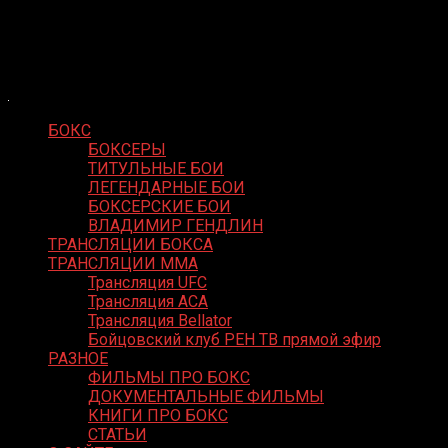
Skip
Boxing Video
to
Вернем боксу былое величие
content
БОКС
БОКСЕРЫ
ТИТУЛЬНЫЕ БОИ
ЛЕГЕНДАРНЫЕ БОИ
БОКСЕРСКИЕ БОИ
ВЛАДИМИР ГЕНДЛИН
ТРАНСЛЯЦИИ БОКСА
ТРАНСЛЯЦИИ MMA
Трансляция UFC
Трансляция ACA
Трансляция Bellator
Бойцовский клуб РЕН ТВ прямой эфир
РАЗНОЕ
ФИЛЬМЫ ПРО БОКС
ДОКУМЕНТАЛЬНЫЕ ФИЛЬМЫ
КНИГИ ПРО БОКС
СТАТЬИ