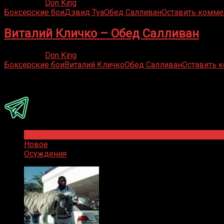
28.05.2020
Don King
Боксерские бои
Дэвид Туа
Обед Салливан
Оставить комме
Виталий Кличко – Обед Салливан
27.07.2019
Don King
Боксерские бои
Виталий Кличко
Обед Салливан
Оставить 
Присоединяйся
Популярное
Новое
Осуждения