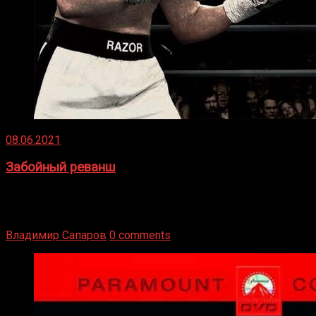
08.06.2021
Забойный реванш
Двух старых соперников по боксу уговаривают
вернуться из отставки, чтобы они бились друг с другом
Подробнее
Владимир Сапаров
0 comments