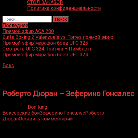
СТОЛ ЗАКАЗОВ
Политика конфиденциальности
Найти:
Последнее
Прямой эфир ACA 200
Zuffa Boxing 2 Valenzuela vs. Torres прямой эфир
Прямой эфир марафон боев UFC 325
Смотреть UFC 324: Гэйтжи – Пимблетт
Прямой эфир марафон боев UFC 324
Бокс
»
Зеферино Гонсалес
Зеферино Гонсалес
Роберто Дюран – Зеферино Гонсалес
16.05.2020
Don King
Боксерские бои
Зеферино Гонсалес
Роберто
Дюран
Оставить комментарий
Присоединяйся