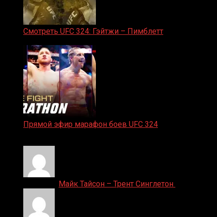
Смотреть UFC 324: Гэйтжи – Пимблетт
24.01.2026
Прямой эфир марафон боев UFC 324
24.01.2026
Денис on
Майк Тайсон – Трент Синглетон