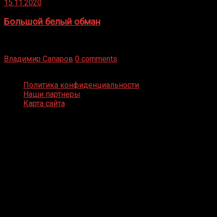
15.11.2020
Большой белый обман
Бокс — это всегда больше, чем просто спорт, чаще это
бизнес и тотализатор. И Фред Подробнее
Владимир Сапаров
0 comments
Boxing Video © Все права защищены
Политика конфиденциальности
Наши партнеры
Карта сайта