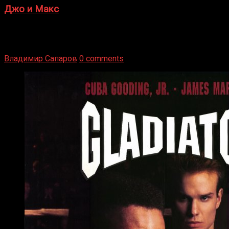
Джо и Макс
1936 год. Немецкий чемпион Макс Шмеллинг одержал
победу над американским боксером-тяжеловесом Джо
Луисом. Возвратясь на Подробнее
Владимир Сапаров
0 comments