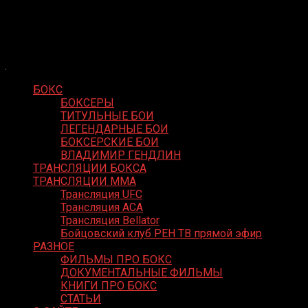
Skip
Boxing Video
to
Вернем боксу былое величие
content
БОКС
БОКСЕРЫ
ТИТУЛЬНЫЕ БОИ
ЛЕГЕНДАРНЫЕ БОИ
БОКСЕРСКИЕ БОИ
ВЛАДИМИР ГЕНДЛИН
ТРАНСЛЯЦИИ БОКСА
ТРАНСЛЯЦИИ MMA
Трансляция UFC
Трансляция ACA
Трансляция Bellator
Бойцовский клуб РЕН ТВ прямой эфир
РАЗНОЕ
ФИЛЬМЫ ПРО БОКС
ДОКУМЕНТАЛЬНЫЕ ФИЛЬМЫ
КНИГИ ПРО БОКС
СТАТЬИ