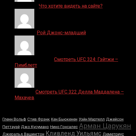
ДЕНИС on
Что хотите видеть на сайте?
Денис on
Рой Джонс-младший
Ляяляляляояо on
Смотреть UFC 324: Гэйтжи –
Пимблетт
Medik on
Смотреть UFC 322 Делла Маддалена –
Махачев
Случайные боксеры
Гленн Вольф
Стив Фрэнк
Кен Бьюкенен
Уэйн Мартелл
Джейсон
Арман Царукян
Петтауэй
Джо Кусумано
Нино Гонсалес
Кливленд Уильямс
Джеральд Вашингтон
Деметриус