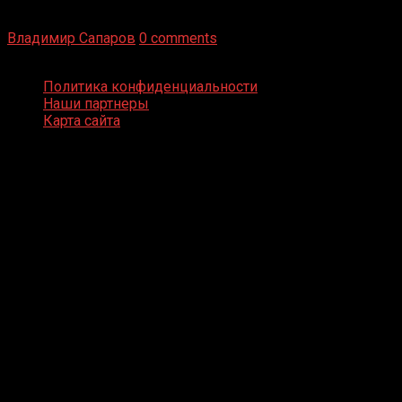
Бокс — это всегда больше, чем просто спорт, чаще это
бизнес и тотализатор. И Фред Подробнее
Владимир Сапаров
0 comments
Boxing Video © Все права защищены
Политика конфиденциальности
Наши партнеры
Карта сайта