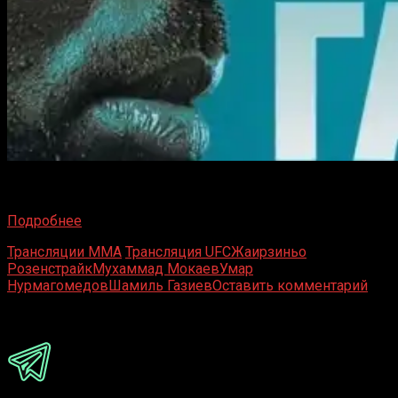
UFC Fight Night 238 — четвёртое шоу Ultimate Fighting
Championship 2024 года, проходящее в Лас-Вегасе
Подробнее
Трансляции MMA
Трансляция UFC
Жаирзиньо
Розенстрайк
Мухаммад Мокаев
Умар
Нурмагомедов
Шамиль Газиев
Оставить комментарий
Присоединяйся