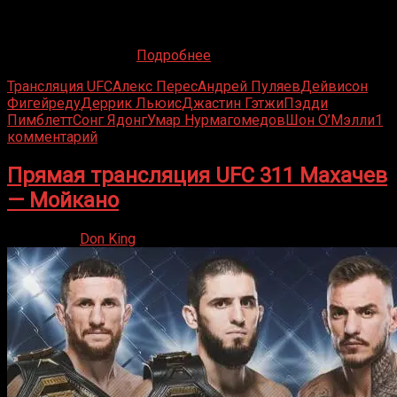
Зимняя спячка окончена! UFC возвращается с номерным
ивентом, который встряхнет мир единоборств. Лас-
Вегас снова станет
Подробнее
Трансляция UFC
Алекс Перес
Андрей Пуляев
Дейвисон
Фигейреду
Деррик Льюис
Джастин Гэтжи
Пэдди
Пимблетт
Сонг Ядонг
Умар Нурмагомедов
Шон О’Мэлли
1
комментарий
Прямая трансляция UFC 311 Махачев
— Мойкано
18.01.2025
Don King