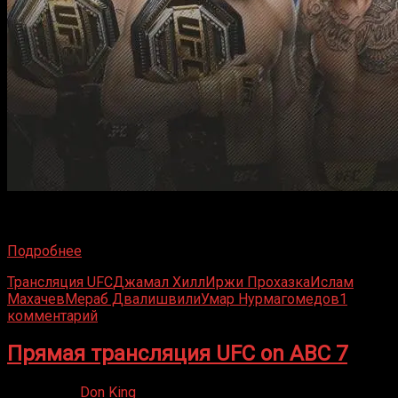
В эти выходные UFC 311 откроет календарь платных
трансляций 2025 года двумя титульными боями, но
Подробнее
Трансляция UFC
Джамал Хилл
Иржи Прохазка
Ислам
Махачев
Мераб Двалишвили
Умар Нурмагомедов
1
комментарий
Прямая трансляция UFC on ABC 7
03.08.2024
Don King