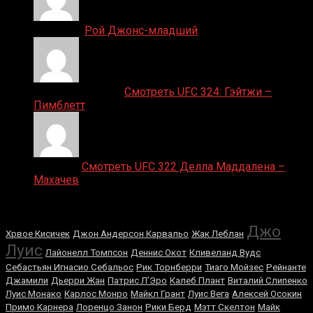
Денис on
Рой Джонс-младший
Ляяляляляояо on
Смотреть UFC 324: Гэйтжи –
Пимблетт
Medik on
Смотреть UFC 322 Делла Маддалена –
Махачев
Случайные боксеры
Джо
Хрвое Кисичек
Джон Андерсон Карвальо
Жак Леблан
Луис
Лайонелл Томпсон
Деннис Окот
Кливеланд Вудс
Себастьян Игнасио Себальос
Рик Торнберри
Тиаго Мойзес
Рейнанте
Джамили
Дьерри Жан
Патрис Л’Эро
Калеб Плант
Виталий Слипенко
Луис Монако
Карлос Монро
Майкл Грант
Луис Вега
Алексей Осокин
Примо Карнера
Лоренцо Занон
Рики Берд
Мэтт Скелтон
Майк