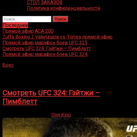
СТОЛ ЗАКАЗОВ
Политика конфиденциальности
Найти:
Последнее
Прямой эфир ACA 200
Zuffa Boxing 2 Valenzuela vs. Torres прямой эфир
Прямой эфир марафон боев UFC 325
Смотреть UFC 324: Гэйтжи – Пимблетт
Прямой эфир марафон боев UFC 324
Бокс
»
Умар Нурмагомедов
Умар Нурмагомедов
Смотреть UFC 324: Гэйтжи –
Пимблетт
24.01.2026
24.01.2026
Don King