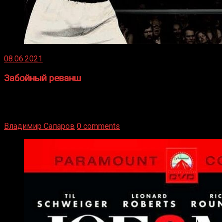
08.06.2021
Забойный реванш
Двух старых соперников по боксу уговаривают
вернуться из отставки, чтобы они бились друг с другом
Подробнее
Владимир Сапаров
0 comments