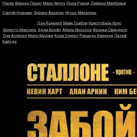
Перес
Вернон Пэрис
Марк Уиллз
Лора Рэмси
Дэймон МакКрири
Джордж
Сергей Кузьмин
Энрике Анхелес
Игорь Михалкин
Форман
Дон Коккелл
Майк Грабли
Кристобаль Крус
Эрнесто Марсель
Эдди Крофт
Абель Инохоса
Фрэнки Свинделл
Том Аспинэл
Имон Маджи
Кори Спинкс
Рикардо Кеннеди
Латиф
Кайоде