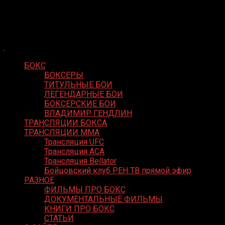
Skip
Boxing Video
to
Вернем боксу былое величие
content
БОКС
БОКСЕРЫ
ТИТУЛЬНЫЕ БОИ
ЛЕГЕНДАРНЫЕ БОИ
БОКСЕРСКИЕ БОИ
ВЛАДИМИР ГЕНДЛИН
ТРАНСЛЯЦИИ БОКСА
ТРАНСЛЯЦИИ MMA
Трансляция UFC
Трансляция ACA
Трансляция Bellator
Бойцовский клуб РЕН ТВ прямой эфир
РАЗНОЕ
ФИЛЬМЫ ПРО БОКС
ДОКУМЕНТАЛЬНЫЕ ФИЛЬМЫ
КНИГИ ПРО БОКС
СТАТЬИ