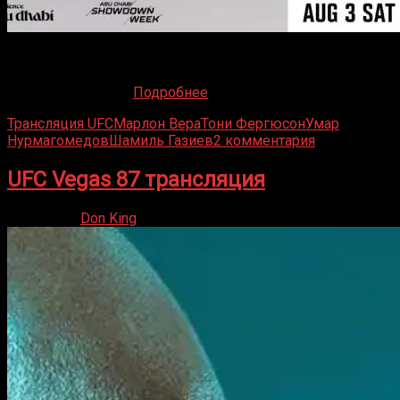
В субботу, 3 августа, Ultimate Fighting Championship
возвращается к боям, открывая новый месяц.
Мероприятие, UFC
Подробнее
Трансляция UFC
Марлон Вера
Тони Фергюсон
Умар
Нурмагомедов
Шамиль Газиев
2 комментария
UFC Vegas 87 трансляция
02.03.2024
Don King