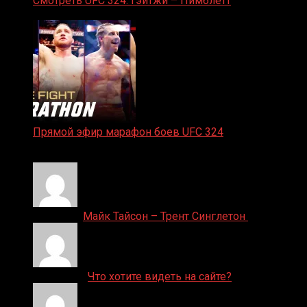
Смотреть UFC 324: Гэйтжи – Пимблетт
24.01.2026
Прямой эфир марафон боев UFC 324
24.01.2026
Денис on
Майк Тайсон – Трент Синглетон
ДЕНИС on
Что хотите видеть на сайте?