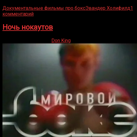
Документальные фильмы про бокс
Эвандер Холифилд
1
комментарий
Ночь нокаутов
18.09.2019
07.05.2021
Don King