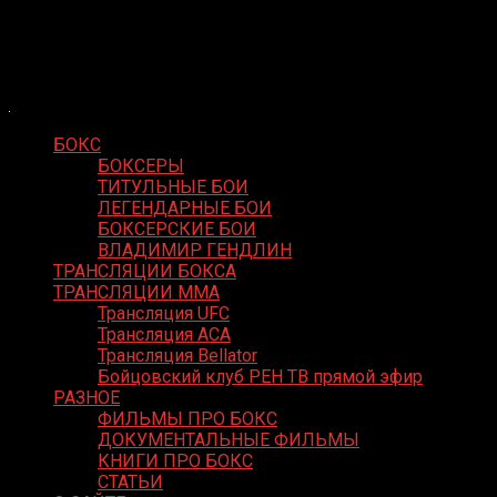
Skip
Boxing Video
to
Вернем боксу былое величие
content
БОКС
БОКСЕРЫ
ТИТУЛЬНЫЕ БОИ
ЛЕГЕНДАРНЫЕ БОИ
БОКСЕРСКИЕ БОИ
ВЛАДИМИР ГЕНДЛИН
ТРАНСЛЯЦИИ БОКСА
ТРАНСЛЯЦИИ MMA
Трансляция UFC
Трансляция ACA
Трансляция Bellator
Бойцовский клуб РЕН ТВ прямой эфир
РАЗНОЕ
ФИЛЬМЫ ПРО БОКС
ДОКУМЕНТАЛЬНЫЕ ФИЛЬМЫ
КНИГИ ПРО БОКС
СТАТЬИ