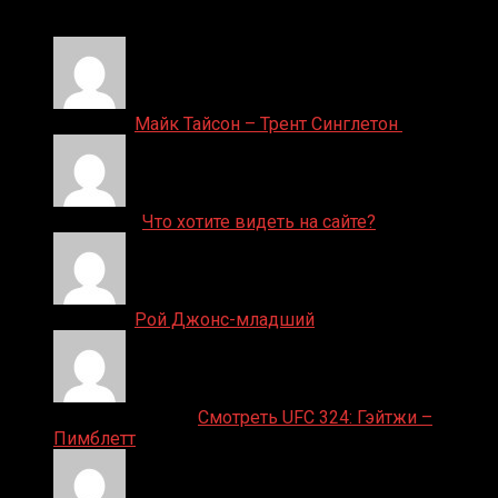
24.01.2026
Денис on
Майк Тайсон – Трент Синглетон
ДЕНИС on
Что хотите видеть на сайте?
Денис on
Рой Джонс-младший
Ляяляляляояо on
Смотреть UFC 324: Гэйтжи –
Пимблетт