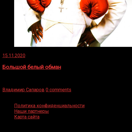
15.11.2020
Большой белый обман
Бокс — это всегда больше, чем просто спорт, чаще это
бизнес и тотализатор. И Фред Подробнее
Владимир Сапаров
0 comments
Boxing Video © Все права защищены
Политика конфиденциальности
Наши партнеры
Карта сайта