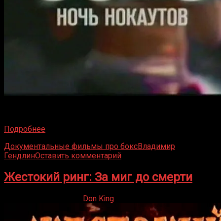
Передача на НТВ «Ночь Нокаутов» содержит не только
красивые нокауты, но и записи той уникальной
Подробнее
Документальные фильмы про бокс
Владимир
Гендлин
Оставить комментарий
Жестокий ринг: За миг до смерти
27.08.2019
15.10.2021
Don King