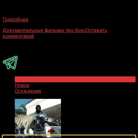
Сыновья Кубы (Sons of Cuba) расскажет вам историю о
трех кубинских пацанах с большими надеждами
Подробнее
Документальные фильмы про бокс
Оставить
комментарий
Присоединяйся
Популярное
Новое
Осуждения