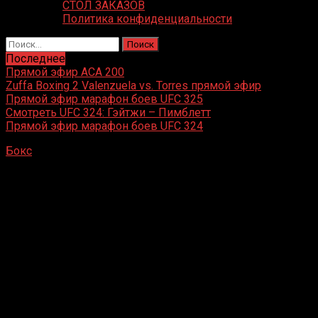
СТОЛ ЗАКАЗОВ
Политика конфиденциальности
Найти:
Последнее
Прямой эфир ACA 200
Zuffa Boxing 2 Valenzuela vs. Torres прямой эфир
Прямой эфир марафон боев UFC 325
Смотреть UFC 324: Гэйтжи – Пимблетт
Прямой эфир марафон боев UFC 324
Бокс
»
Документальные фильмы про бокс
Документальные фильмы про бокс
Самые интересные и познавательные документальные
фильмы про бокс. Неизвестные факты и истории
легендарных боксерских противостояний.