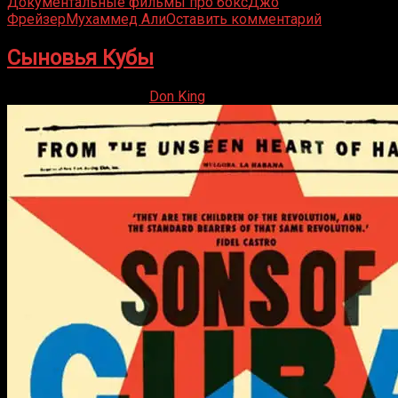
Документальные фильмы про бокс
Джо
Фрейзер
Мухаммед Али
Оставить комментарий
Сыновья Кубы
27.08.2019
17.06.2021
Don King