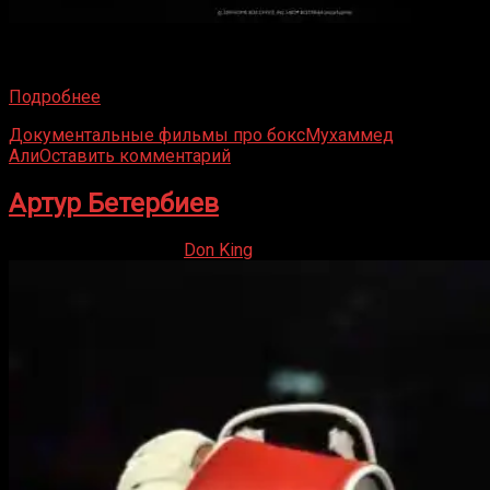
6 февраля 1967 года Мохаммед Али избивал Эрни
Террелла на стадионе в Хьюстоне. Всякий раз
Подробнее
Документальные фильмы про бокс
Мухаммед
Али
Оставить комментарий
Артур Бетербиев
02.06.2020
02.06.2020
Don King