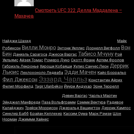
Medik on
Смотреть UFC 322 Делла Маддалена –
Махачев
Случайные боксеры
Умар Нурмагомедов
Найджи Шахид
Майк
Вилли Монро
Вон
Робинсон
Энтони Уиллис
Дорнелл Вигфолл
Бин
Табисо Мчуну
Даниэль Сарагоса
Джесси Варгас
Рой
Уильямс
Айзея Томас
Ромеро Дуно
Скотт Франк
Артем Фролов
Деррик
Габриэль Лекронье
Хироши Кобаяши
Хулио Санчес Леон
Льюис
Эдди Мачен
Лехлохоноло Ледваба
Кайо Борральо
Эззард Чарльз
Фил Джексон
Константин Айрих
Филип Морфилд
Tagir Ulanbekov
Йеури Андухар
Эрни Террелл
Леон Эдвардс
Девин Варгас
Чарльз Мартин
Эйнджел Манфреди
Паэа Вольфграмм
Сэмми Вентура
Радивое
Калайджич
Трейси Моррисон
Джеральд Вашингтон
Деррик Кампос
Синклер Бабб
Брайан Келлехер
Кассим Оума
Марк Рэмзи
Шон
Норман
Джимми Хайнес