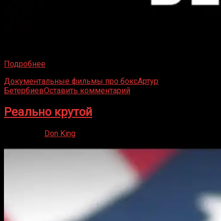
Артур Бетербиев — чемпион мира по двум боксерским
версиям. На текущий момент он самый титулованный
Подробнее
Документальные фильмы про бокс
Артур
Бетербиев
Оставить комментарий
Реально крутой
22.05.2020
Don King