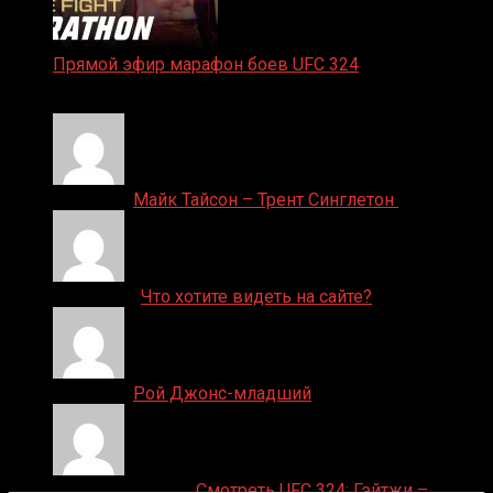
Прямой эфир марафон боев UFC 324
24.01.2026
Денис on
Майк Тайсон – Трент Синглетон
ДЕНИС on
Что хотите видеть на сайте?
Денис on
Рой Джонс-младший
Ляяляляляояо on
Смотреть UFC 324: Гэйтжи –