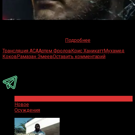
16 января Краснодар превратится в эпицентр
российских смешанных единоборств, принимая у себя
долгожданный турнир ACA
Подробнее
Трансляция ACA
Артем Фролов
Крис Ханикатт
Мухамед
Коков
Рамазан Эмеев
Оставить комментарий
Присоединяйся
Популярное
Новое
Осуждения