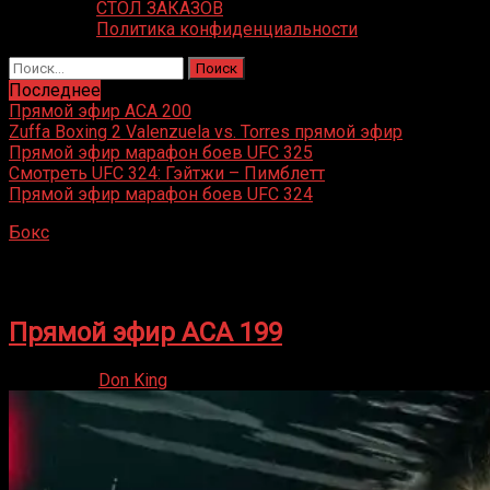
СТОЛ ЗАКАЗОВ
Политика конфиденциальности
Найти:
Последнее
Прямой эфир ACA 200
Zuffa Boxing 2 Valenzuela vs. Torres прямой эфир
Прямой эфир марафон боев UFC 325
Смотреть UFC 324: Гэйтжи – Пимблетт
Прямой эфир марафон боев UFC 324
Бокс
»
Артем Фролов
Артем Фролов
Прямой эфир ACA 199
16.01.2026
Don King