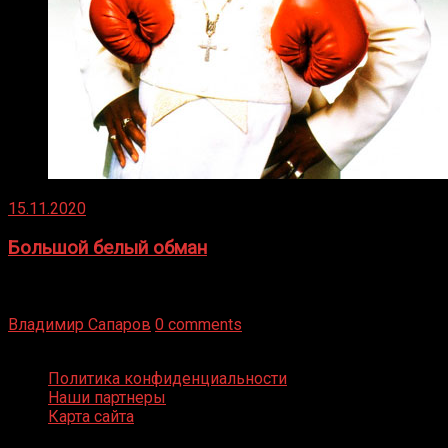
15.11.2020
Большой белый обман
Бокс — это всегда больше, чем просто спорт, чаще это
бизнес и тотализатор. И Фред Подробнее
Владимир Сапаров
0 comments
Boxing Video © Все права защищены
Политика конфиденциальности
Наши партнеры
Карта сайта