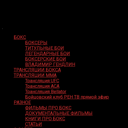
Skip
Boxing Video
to
Вернем боксу былое величие
content
БОКС
БОКСЕРЫ
ТИТУЛЬНЫЕ БОИ
ЛЕГЕНДАРНЫЕ БОИ
БОКСЕРСКИЕ БОИ
ВЛАДИМИР ГЕНДЛИН
ТРАНСЛЯЦИИ БОКСА
ТРАНСЛЯЦИИ MMA
Трансляция UFC
Трансляция ACA
Трансляция Bellator
Бойцовский клуб РЕН ТВ прямой эфир
РАЗНОЕ
ФИЛЬМЫ ПРО БОКС
ДОКУМЕНТАЛЬНЫЕ ФИЛЬМЫ
КНИГИ ПРО БОКС
СТАТЬИ