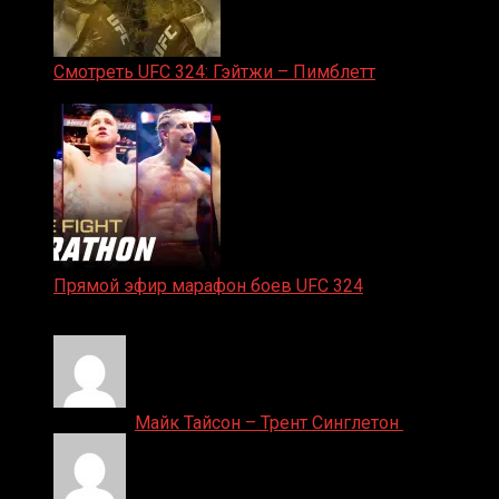
Смотреть UFC 324: Гэйтжи – Пимблетт
24.01.2026
Прямой эфир марафон боев UFC 324
24.01.2026
Денис on
Майк Тайсон – Трент Синглетон