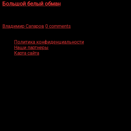
Большой белый обман
Бокс — это всегда больше, чем просто спорт, чаще это
бизнес и тотализатор. И Фред Подробнее
Владимир Сапаров
0 comments
Boxing Video © Все права защищены
Политика конфиденциальности
Наши партнеры
Карта сайта