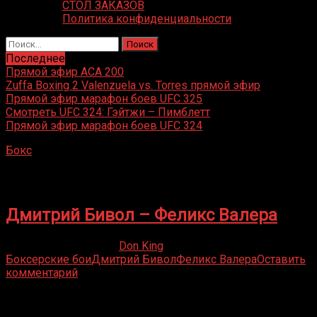
СТОЛ ЗАКАЗОВ
Политика конфиденциальности
Найти:
Последнее
Прямой эфир ACA 200
Zuffa Boxing 2 Valenzuela vs. Torres прямой эфир
Прямой эфир марафон боев UFC 325
Смотреть UFC 324: Гэйтжи – Пимблетт
Прямой эфир марафон боев UFC 324
Бокс
»
Феликс Валера
Феликс Валера
Дмитрий Бивол – Феликс Валера
09.05.2020
12.01.2022
Don King
Боксерские бои
Дмитрий Бивол
Феликс Валера
Оставить
комментарий
Присоединяйся