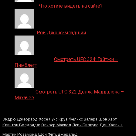
ДЕНИС on
Что хотите видеть на сайте?
Денис on
Рой Джонс-младший
Ляяляляляояо on
Смотреть UFC 324: Гэйтжи –
Пимблетт
Medik on
Смотреть UFC 322 Делла Маддалена –
Махачев
Случайные боксеры
Эндрю Джеррард
Хосе Луис Круз
Феликс Валера
Шон Харт
Клинтон Болдридж
Оливер Маккол
Леви Биллупс
Дон Халпин
Марвин
Мартин Розамонд
Шон Фитцджеральд