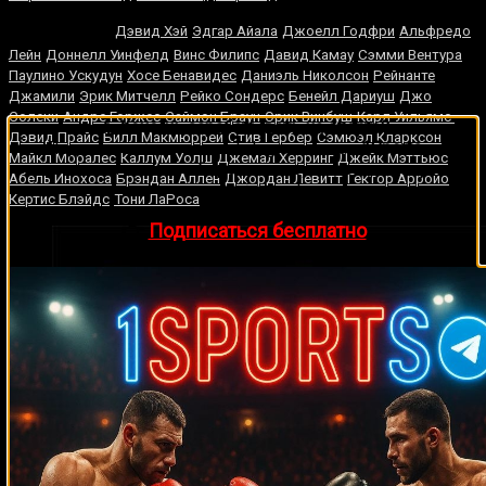
Хаглер
Дэвид Хэй
Эдгар Айала
Джоелл Годфри
Альфредо
Лейн
Доннелл Уинфелд
Винс Филипс
Давид Камау
Сэмми Вентура
Паулино Ускудун
Хосе Бенавидес
Даниэль Николсон
Рейнанте
Джамили
Эрик Митчелл
Рейко Сондерс
Бенейл Дариуш
Джо
Солеки
Андре Горжес
Саймон Браун
Эрик Винбуш
Карл Уильямс
🔥 Хочешь зарабатывать на спорте?
Дэвид Прайс
Билл Макмюррей
Стив Гербер
Сэмюэл Кларксон
Подписывайся на наш Telegram-канал
1Sports
—
Майкл Моралес
Каллум Уолш
Джемал Херринг
Джейк Мэттьюс
прогнозы на единоборства и другие виды спорта
Абель Инохоса
Брэндан Аллен
Джордан Левитт
Гектор Арройо
каждый день!
Кертис Блэйдс
Тони ЛаРоса
👉
Подписаться бесплатно