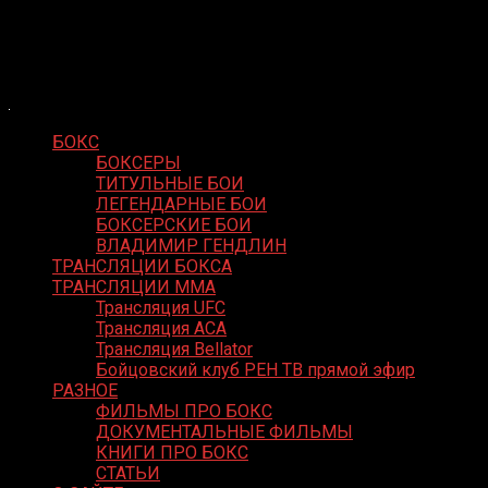
Skip
Boxing Video
to
Вернем боксу былое величие
content
БОКС
БОКСЕРЫ
ТИТУЛЬНЫЕ БОИ
ЛЕГЕНДАРНЫЕ БОИ
БОКСЕРСКИЕ БОИ
ВЛАДИМИР ГЕНДЛИН
ТРАНСЛЯЦИИ БОКСА
ТРАНСЛЯЦИИ MMA
Трансляция UFC
Трансляция ACA
Трансляция Bellator
Бойцовский клуб РЕН ТВ прямой эфир
РАЗНОЕ
ФИЛЬМЫ ПРО БОКС
ДОКУМЕНТАЛЬНЫЕ ФИЛЬМЫ
КНИГИ ПРО БОКС
СТАТЬИ