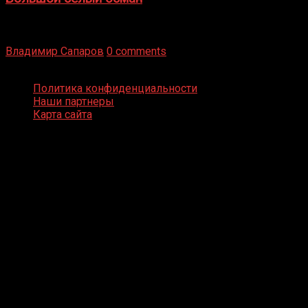
Бокс — это всегда больше, чем просто спорт, чаще это
бизнес и тотализатор. И Фред Подробнее
Владимир Сапаров
0 comments
Boxing Video © Все права защищены
Политика конфиденциальности
Наши партнеры
Карта сайта