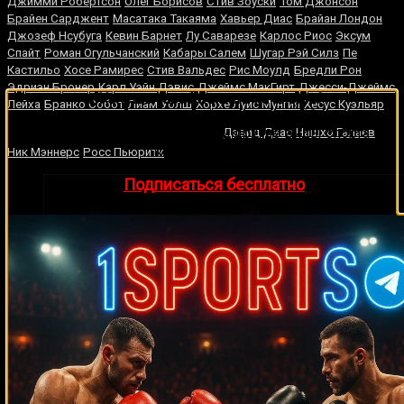
Джимми Робертсон
Олег Борисов
Стив Зоуски
Том Джонсон
Брайен Сарджент
Масатака Такаяма
Хавьер Диас
Брайан Лондон
Джозеф Нсубуга
Кевин Барнет
Лу Саварезе
Карлос Риос
Эксум
Спайт
Роман Огульчанский
Кабары Салем
Шугар Рэй Силз
Пе
Кастильо
Хосе Рамирес
Стив Вальдес
Рис Моулд
Бредли Рон
Эдриэн Бронер
Карл Уэйн Дэвис
Джеймс МакГирт
Джесси-Джеймс
🔥 Хочешь зарабатывать на спорте?
Лейха
Бранко Собот
Лиам Уолш
Хорхе Луис Мунгия
Хесус Куэльяр
Подписывайся на наш Telegram-канал
1Sports
—
Джордж Форман
прогнозы на единоборства и другие виды спорта
Дэвид Диас
Нашхо Галаев
каждый день!
Ник Мэннерс
Росс Пьюрити
👉
Подписаться бесплатно