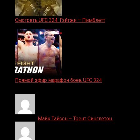
Смотреть UFC 324: Гэйтжи – Пимблетт
24.01.2026
Прямой эфир марафон боев UFC 324
24.01.2026
Денис on
Майк Тайсон – Трент Синглетон