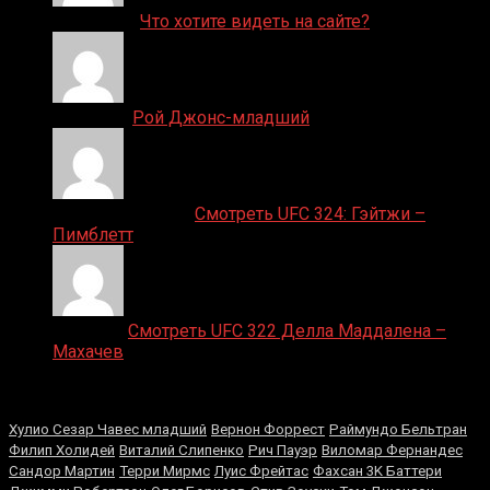
ДЕНИС on
Что хотите видеть на сайте?
Денис on
Рой Джонс-младший
Ляяляляляояо on
Смотреть UFC 324: Гэйтжи –
Пимблетт
Medik on
Смотреть UFC 322 Делла Маддалена –
Махачев
Случайные боксеры
Хулио Сезар Чавес младший
Вернон Форрест
Раймундо Бельтран
Филип Холидей
Виталий Слипенко
Рич Пауэр
Виломар Фернандес
Сандор Мартин
Терри Мирмс
Луис Фрейтас
Фахсан 3K Баттери