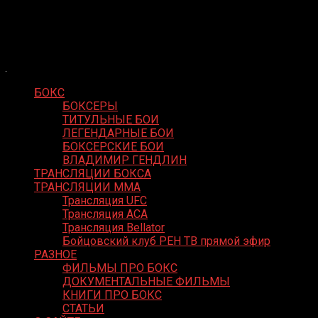
Skip
Boxing Video
to
Вернем боксу былое величие
content
БОКС
БОКСЕРЫ
ТИТУЛЬНЫЕ БОИ
ЛЕГЕНДАРНЫЕ БОИ
БОКСЕРСКИЕ БОИ
ВЛАДИМИР ГЕНДЛИН
ТРАНСЛЯЦИИ БОКСА
ТРАНСЛЯЦИИ MMA
Трансляция UFC
Трансляция ACA
Трансляция Bellator
Бойцовский клуб РЕН ТВ прямой эфир
РАЗНОЕ
ФИЛЬМЫ ПРО БОКС
ДОКУМЕНТАЛЬНЫЕ ФИЛЬМЫ
КНИГИ ПРО БОКС
СТАТЬИ