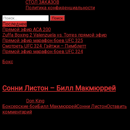
СТОЛ ЗАКАЗОВ
Политика конфиденциальности
Найти:
Последнее
Прямой эфир ACA 200
Zuffa Boxing 2 Valenzuela vs. Torres прямой эфир
Прямой эфир марафон боев UFC 325
Смотреть UFC 324: Гэйтжи – Пимблетт
Прямой эфир марафон боев UFC 324
Бокс
»
Билл Макмюррей
Билл Макмюррей
Сонни Листон – Билл Макмюррей
26.05.2020
Don King
Боксерские бои
Билл Макмюррей
Сонни Листон
Оставить
комментарий
Присоединяйся