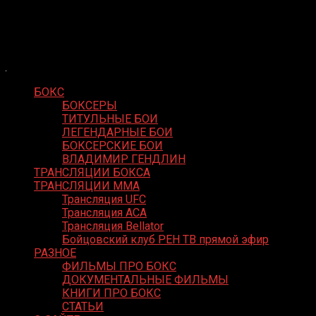
Skip
Boxing Video
to
Вернем боксу былое величие
content
БОКС
БОКСЕРЫ
ТИТУЛЬНЫЕ БОИ
ЛЕГЕНДАРНЫЕ БОИ
БОКСЕРСКИЕ БОИ
ВЛАДИМИР ГЕНДЛИН
ТРАНСЛЯЦИИ БОКСА
ТРАНСЛЯЦИИ MMA
Трансляция UFC
Трансляция ACA
Трансляция Bellator
Бойцовский клуб РЕН ТВ прямой эфир
РАЗНОЕ
ФИЛЬМЫ ПРО БОКС
ДОКУМЕНТАЛЬНЫЕ ФИЛЬМЫ
КНИГИ ПРО БОКС
СТАТЬИ