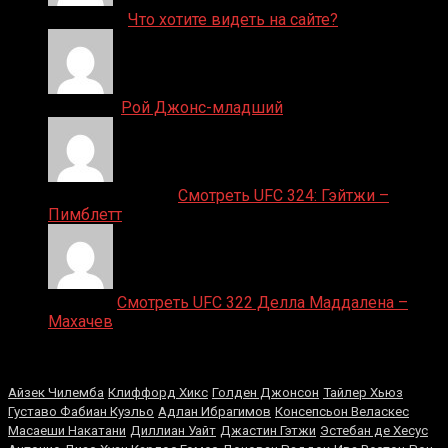
ДЕНИС on
Что хотите видеть на сайте?
Денис on
Рой Джонс-младший
Ляяляляляояо on
Смотреть UFC 324: Гэйтжи –
Пимблетт
Medik on
Смотреть UFC 322 Делла Маддалена –
Махачев
Случайные боксеры
Айзек Чилемба
Клиффорд Хикс
Голден Джонсон
Тайлер Хьюз
Густаво Фабиан Куэльо
Адлан Ибрагимов
Консепсьон Веласкес
Масаеши Накатани
Диллиан Уайт
Джастин Гэтжи
Эстебан де Хесус