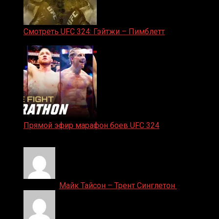
Смотреть UFC 324: Гэйтжи – Пимблетт
24.01.2026
Прямой эфир марафон боев UFC 324
24.01.2026
Денис on
Майк Тайсон – Трент Синглетон