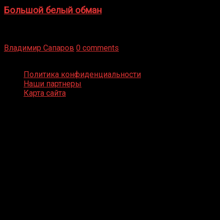
Большой белый обман
Бокс — это всегда больше, чем просто спорт, чаще это
бизнес и тотализатор. И Фред Подробнее
Владимир Сапаров
0 comments
Boxing Video © Все права защищены
Политика конфиденциальности
Наши партнеры
Карта сайта