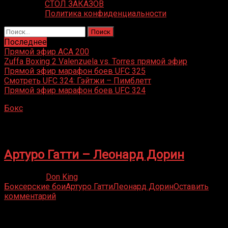
СТОЛ ЗАКАЗОВ
Политика конфиденциальности
Найти:
Последнее
Прямой эфир ACA 200
Zuffa Boxing 2 Valenzuela vs. Torres прямой эфир
Прямой эфир марафон боев UFC 325
Смотреть UFC 324: Гэйтжи – Пимблетт
Прямой эфир марафон боев UFC 324
Бокс
»
Леонард Дорин
Леонард Дорин
Артуро Гатти – Леонард Дорин
10.12.2019
Don King
Боксерские бои
Артуро Гатти
Леонард Дорин
Оставить
комментарий
Присоединяйся