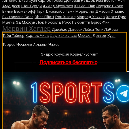
Антонио Диас
Хуан Карлос Гомес
Донован Раддок
Ива Вестон
Рон
Амундсен
Шон Брэди
Ахмед Мусакаев
Юн Йон Пак
Лоуренс Околи
Вилли Бесманофф
Гэри Джейкобс
Тами Морьелло
Джесси Отманс
Викториано Соса
Oban Elliott
Рон Хьюмс
Моррад Хаккар
Хорхе Луис
Мунгиа
Эд Мэхоун
Люк Рокхолд
Росс Пьюритти
Брюс Финч
Марвин Хаглер
Джеймс Джесси Лейха
Тони ЛаРоса
🔥 Хочешь зарабатывать на спорте?
Тоби Тайлер
Карлос Риос
Сауль Монтана
Михаил Долгов
Хуан
Подписывайся на наш Telegram-канал
1Sports
—
Геннадий
Торрес
Исмаэль Арманд Чавес
прогнозы на единоборства и другие виды спорта
Головкин
каждый день!
Эндрю Коунсил
Корнелиус Уайт
👉
Подписаться бесплатно