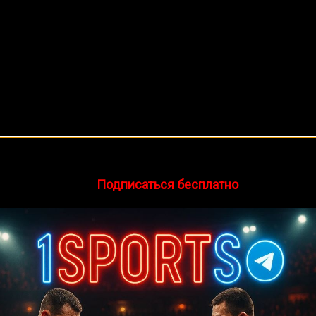
🔥 Хочешь зарабатывать на спорте?
egram-канал
1Sports
— прогнозы на единоборства и другие 
👉
Подписаться бесплатно