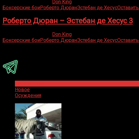
16.05.2020
19.02.2023
Don King
Боксерские бои
Роберто Дюран
Эстебан де Хесус
Оставить
Роберто Дюран – Эстебан де Хесус 3
16.05.2020
09.05.2022
Don King
Боксерские бои
Роберто Дюран
Эстебан де Хесус
Оставить
Присоединяйся
Популярное
Новое
Осуждения