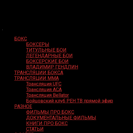
Skip
Boxing Video
to
Вернем боксу былое величие
content
БОКС
БОКСЕРЫ
ТИТУЛЬНЫЕ БОИ
ЛЕГЕНДАРНЫЕ БОИ
БОКСЕРСКИЕ БОИ
ВЛАДИМИР ГЕНДЛИН
ТРАНСЛЯЦИИ БОКСА
ТРАНСЛЯЦИИ MMA
Трансляция UFC
Трансляция ACA
Трансляция Bellator
Бойцовский клуб РЕН ТВ прямой эфир
РАЗНОЕ
ФИЛЬМЫ ПРО БОКС
ДОКУМЕНТАЛЬНЫЕ ФИЛЬМЫ
КНИГИ ПРО БОКС
СТАТЬИ