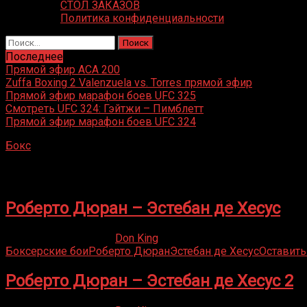
СТОЛ ЗАКАЗОВ
Политика конфиденциальности
Найти:
Последнее
Прямой эфир ACA 200
Zuffa Boxing 2 Valenzuela vs. Torres прямой эфир
Прямой эфир марафон боев UFC 325
Смотреть UFC 324: Гэйтжи – Пимблетт
Прямой эфир марафон боев UFC 324
Бокс
»
Эстебан де Хесус
Эстебан де Хесус
Роберто Дюран – Эстебан де Хесус
16.05.2020
19.02.2023
Don King
Боксерские бои
Роберто Дюран
Эстебан де Хесус
Оставить
Роберто Дюран – Эстебан де Хесус 2