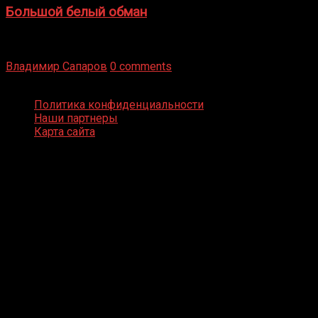
Большой белый обман
Бокс — это всегда больше, чем просто спорт, чаще это
бизнес и тотализатор. И Фред Подробнее
Владимир Сапаров
0 comments
Boxing Video © Все права защищены
Политика конфиденциальности
Наши партнеры
Карта сайта