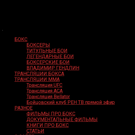
Skip
Boxing Video
to
Вернем боксу былое величие
content
БОКС
БОКСЕРЫ
ТИТУЛЬНЫЕ БОИ
ЛЕГЕНДАРНЫЕ БОИ
БОКСЕРСКИЕ БОИ
ВЛАДИМИР ГЕНДЛИН
ТРАНСЛЯЦИИ БОКСА
ТРАНСЛЯЦИИ MMA
Трансляция UFC
Трансляция ACA
Трансляция Bellator
Бойцовский клуб РЕН ТВ прямой эфир
РАЗНОЕ
ФИЛЬМЫ ПРО БОКС
ДОКУМЕНТАЛЬНЫЕ ФИЛЬМЫ
КНИГИ ПРО БОКС
СТАТЬИ