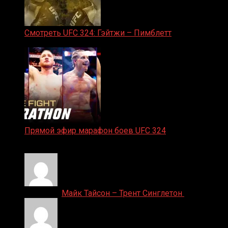
Смотреть UFC 324: Гэйтжи – Пимблетт
24.01.2026
Прямой эфир марафон боев UFC 324
24.01.2026
Денис on
Майк Тайсон – Трент Синглетон