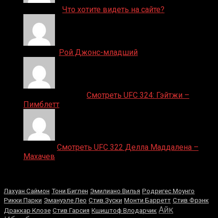
ДЕНИС on
Что хотите видеть на сайте?
Денис on
Рой Джонс-младший
Ляяляляляояо on
Смотреть UFC 324: Гэйтжи –
Пимблетт
Medik on
Смотреть UFC 322 Делла Маддалена –
Махачев
Случайные боксеры
Лахуан Саймон
Тони Биглен
Эмилиано Вилья
Родригес Моунго
Рикки Парки
Эмануэле Лео
Стив Зуски
Монти Барретт
Стив Фрэнк
Айк
Драккар Клозе
Стив Гарсия
Кшиштоф Влодарчик