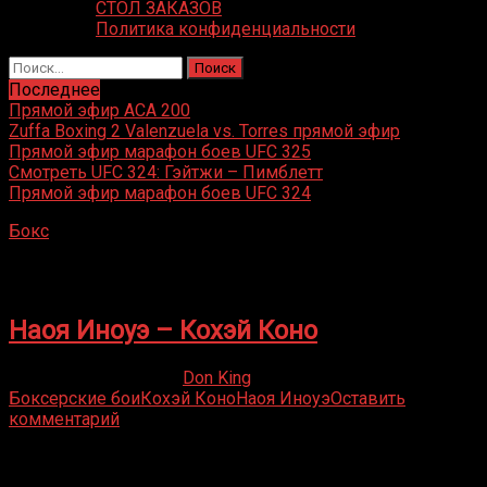
СТОЛ ЗАКАЗОВ
Политика конфиденциальности
Найти:
Последнее
Прямой эфир ACA 200
Zuffa Boxing 2 Valenzuela vs. Torres прямой эфир
Прямой эфир марафон боев UFC 325
Смотреть UFC 324: Гэйтжи – Пимблетт
Прямой эфир марафон боев UFC 324
Бокс
»
Кохэй Коно
Кохэй Коно
Наоя Иноуэ – Кохэй Коно
24.06.2020
05.03.2022
Don King
Боксерские бои
Кохэй Коно
Наоя Иноуэ
Оставить
комментарий
Присоединяйся