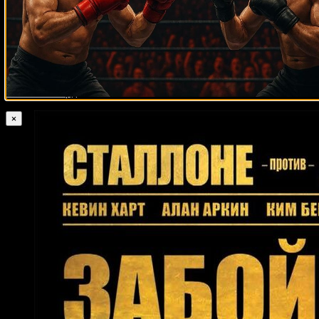
Эдвин Родригес
Мигель Пена
Дэррил Тайсон
Отис Грант
Мзонке
Фана
Пьер Кицер
Патрик Микс
Даниэль Николсон
Богдан Дину
Вильфредо Ривера
Омар Гонсалес
Джерри Хэлстид
Бернард Хопкинс
Ричард Фрейзер
Кевин
Макбрайд
Педро Алонсо Терадо
Реджи Джонсон
Трейси Харрис
Паттерсон
Аселино Фрейтас
Эктор Мерседес
Терри Норрис
Винсент Ховард
×