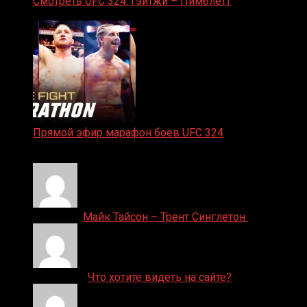
Смотреть UFC 324: Гэйтжи – Пимблетт
24.01.2026
Прямой эфир марафон боев UFC 324
24.01.2026
Денис on
Майк Тайсон – Трент Синглетон
ДЕНИС on
Что хотите видеть на сайте?