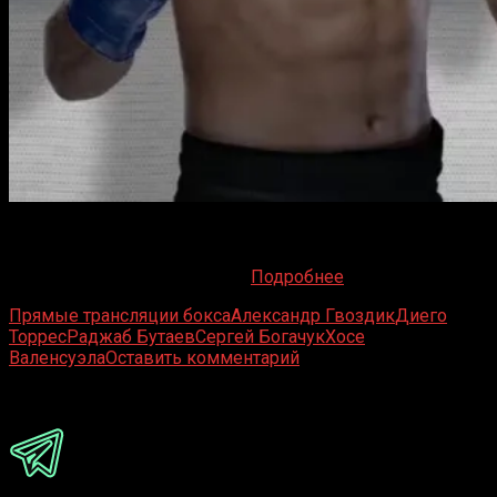
Пристегните ремни, фанаты бокса! Проект Даны Уайта
продолжает агрессивную экспансию в мир
профессионального бокса, и
Подробнее
Прямые трансляции бокса
Александр Гвоздик
Диего
Торрес
Раджаб Бутаев
Сергей Богачук
Хосе
Валенсуэла
Оставить комментарий
Присоединяйся