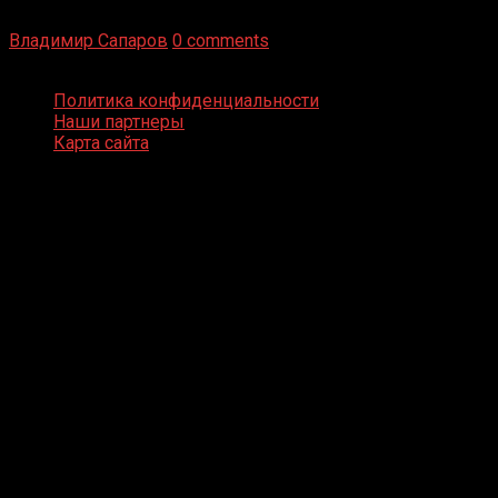
бизнес и тотализатор. И Фред Подробнее
Владимир Сапаров
0 comments
Boxing Video © Все права защищены
Политика конфиденциальности
Наши партнеры
Карта сайта