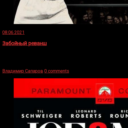
08.06.2021
Забойный реванш
Двух старых соперников по боксу уговаривают
вернуться из отставки, чтобы они бились друг с другом
Подробнее
Владимир Сапаров
0 comments