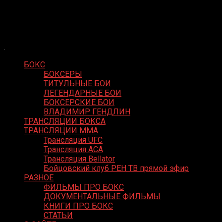
Skip
Boxing Video
to
Вернем боксу былое величие
content
БОКС
БОКСЕРЫ
ТИТУЛЬНЫЕ БОИ
ЛЕГЕНДАРНЫЕ БОИ
БОКСЕРСКИЕ БОИ
ВЛАДИМИР ГЕНДЛИН
ТРАНСЛЯЦИИ БОКСА
ТРАНСЛЯЦИИ MMA
Трансляция UFC
Трансляция ACA
Трансляция Bellator
Бойцовский клуб РЕН ТВ прямой эфир
РАЗНОЕ
ФИЛЬМЫ ПРО БОКС
ДОКУМЕНТАЛЬНЫЕ ФИЛЬМЫ
КНИГИ ПРО БОКС
СТАТЬИ