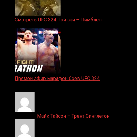
Смотреть UFC 324: Гэйтжи – Пимблетт
24.01.2026
Прямой эфир марафон боев UFC 324
24.01.2026
Денис on
Майк Тайсон – Трент Синглетон