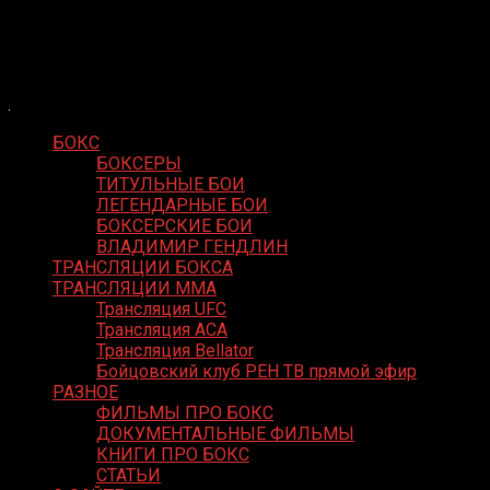
Skip
Boxing Video
to
Вернем боксу былое величие
content
БОКС
БОКСЕРЫ
ТИТУЛЬНЫЕ БОИ
ЛЕГЕНДАРНЫЕ БОИ
БОКСЕРСКИЕ БОИ
ВЛАДИМИР ГЕНДЛИН
ТРАНСЛЯЦИИ БОКСА
ТРАНСЛЯЦИИ MMA
Трансляция UFC
Трансляция ACA
Трансляция Bellator
Бойцовский клуб РЕН ТВ прямой эфир
РАЗНОЕ
ФИЛЬМЫ ПРО БОКС
ДОКУМЕНТАЛЬНЫЕ ФИЛЬМЫ
КНИГИ ПРО БОКС
СТАТЬИ