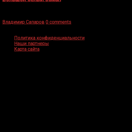
Бокс — это всегда больше, чем просто спорт, чаще это
бизнес и тотализатор. И Фред Подробнее
Владимир Сапаров
0 comments
Boxing Video © Все права защищены
Политика конфиденциальности
Наши партнеры
Карта сайта