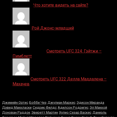
ДЕНИС on
Что хотите видеть на сайте?
Денис on
Рой Джонс-младший
Ляяляляляояо on
Смотреть UFC 324: Гэйтжи –
Пимблетт
Medik on
Смотреть UFC 322 Делла Маддалена –
Махачев
Случайные боксеры
Джемейн Ортис
Бобби Чез
Джулиан Маркес
Эдисон Миранда
Дэвид Маккласки
Седрик Филдс
Адилсон Родригес
Эл Маккой
Донован Раддок
Эверетт Мартин
Хулио Сезар Васкес
Даниэль