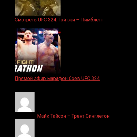
Смотреть UFC 324: Гэйтжи – Пимблетт
24.01.2026
Прямой эфир марафон боев UFC 324
24.01.2026
Денис on
Майк Тайсон – Трент Синглетон