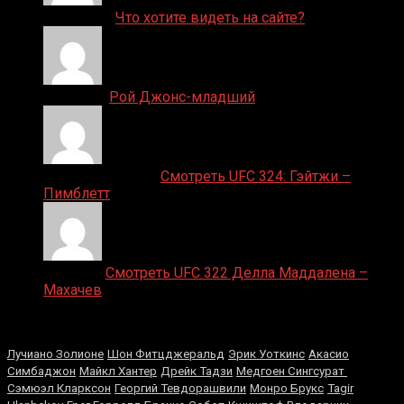
ДЕНИС on
Что хотите видеть на сайте?
Денис on
Рой Джонс-младший
Ляяляляляояо on
Смотреть UFC 324: Гэйтжи –
Пимблетт
Medik on
Смотреть UFC 322 Делла Маддалена –
Махачев
Случайные боксеры
Лучиано Золионе
Шон Фитцджеральд
Эрик Уоткинс
Акасио
Симбаджон
Майкл Хантер
Дрейк Тадзи
Медгоен Сингсурат
Сэмюэл Кларксон
Георгий Тевдорашвили
Монро Брукс
Tagir