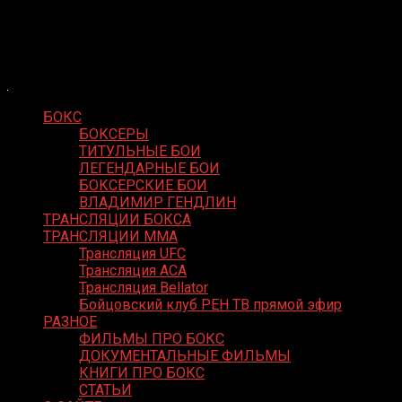
Skip
Boxing Video
to
Вернем боксу былое величие
content
БОКС
БОКСЕРЫ
ТИТУЛЬНЫЕ БОИ
ЛЕГЕНДАРНЫЕ БОИ
БОКСЕРСКИЕ БОИ
ВЛАДИМИР ГЕНДЛИН
ТРАНСЛЯЦИИ БОКСА
ТРАНСЛЯЦИИ MMA
Трансляция UFC
Трансляция ACA
Трансляция Bellator
Бойцовский клуб РЕН ТВ прямой эфир
РАЗНОЕ
ФИЛЬМЫ ПРО БОКС
ДОКУМЕНТАЛЬНЫЕ ФИЛЬМЫ
КНИГИ ПРО БОКС
СТАТЬИ