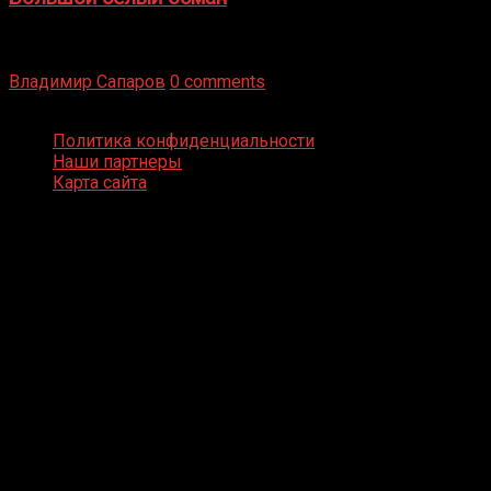
Бокс — это всегда больше, чем просто спорт, чаще это
бизнес и тотализатор. И Фред Подробнее
Владимир Сапаров
0 comments
Boxing Video © Все права защищены
Политика конфиденциальности
Наши партнеры
Карта сайта