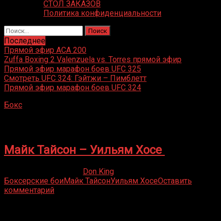
СТОЛ ЗАКАЗОВ
Политика конфиденциальности
Найти:
Последнее
Прямой эфир ACA 200
Zuffa Boxing 2 Valenzuela vs. Torres прямой эфир
Прямой эфир марафон боев UFC 325
Смотреть UFC 324: Гэйтжи – Пимблетт
Прямой эфир марафон боев UFC 324
Бокс
»
Уильям Хосе
Уильям Хосе
Майк Тайсон – Уильям Хосе
07.04.2019
05.03.2022
Don King
Боксерские бои
Майк Тайсон
Уильям Хосе
Оставить
комментарий
Присоединяйся