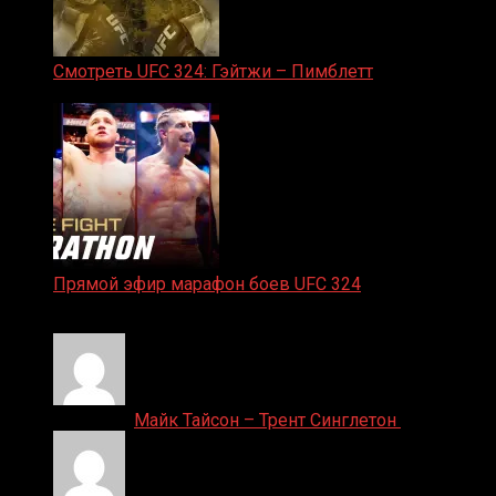
Смотреть UFC 324: Гэйтжи – Пимблетт
24.01.2026
Прямой эфир марафон боев UFC 324
24.01.2026
Денис on
Майк Тайсон – Трент Синглетон