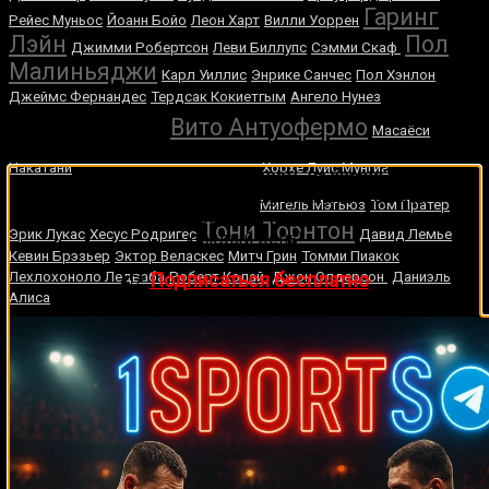
Гаринг
Рейес Муньос
Йоанн Бойо
Леон Харт
Вилли Уоррен
Лэйн
Пол
Джимми Робертсон
Леви Биллупс
Сэмми Скаф
Малиньяджи
Карл Уиллис
Энрике Санчес
Пол Хэнлон
Джеймс Фернандес
Тердсак Кокиетгым
Ангело Нунез
Марко Хук
Вито Антуофермо
Масаёси
Генри Купер
Накатани
Хорхе Луис Мунгиа
🔥 Хочешь зарабатывать на спорте?
Джеймс Тиллис
Подписывайся на наш Telegram-канал
1Sports
—
Мигель Мэтьюз
Том Пратер
прогнозы на единоборства и другие виды спорта
Тони Торнтон
Эрик Лукас
Хесус Родригес
Давид Лемье
каждый день!
Кевин Брэзьер
Эктор Веласкес
Митч Грин
Томми Пиакок
Лехлохоноло Ледваба
Роберт Колай
Джон Олдерсон
Даниэль
👉
Подписаться бесплатно
Алиса