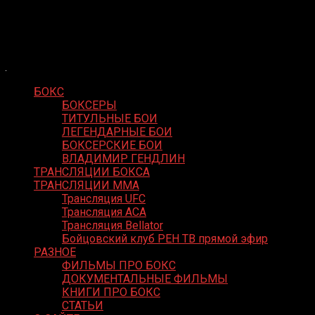
Skip
Boxing Video
to
Вернем боксу былое величие
content
БОКС
БОКСЕРЫ
ТИТУЛЬНЫЕ БОИ
ЛЕГЕНДАРНЫЕ БОИ
БОКСЕРСКИЕ БОИ
ВЛАДИМИР ГЕНДЛИН
ТРАНСЛЯЦИИ БОКСА
ТРАНСЛЯЦИИ MMA
Трансляция UFC
Трансляция ACA
Трансляция Bellator
Бойцовский клуб РЕН ТВ прямой эфир
РАЗНОЕ
ФИЛЬМЫ ПРО БОКС
ДОКУМЕНТАЛЬНЫЕ ФИЛЬМЫ
КНИГИ ПРО БОКС
СТАТЬИ