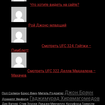
ДЕНИС on
Что хотите видеть на сайте?
Денис on
Рой Джонс-младший
Ляяляляляояо on
Смотреть UFC 324: Гэйтжи –
Пимблетт
Medik on
Смотреть UFC 322 Делла Маддалена –
Махачев
Случайные боксеры
Джон Браун
Пол Сэлмон
Брюс Финч
Мигель Родригес
Гаджимурад Хирамагомедов
Доннелл Уинфелд
Дик Вагнер
Стив Зоуски
Луиджи Минчилло
Кроуфорд Гримсли