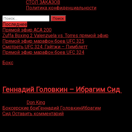
СТОЛ ЗАКАЗОВ
Политика конфиденциальности
Найти:
Последнее
Прямой эфир ACA 200
Zuffa Boxing 2 Valenzuela vs. Torres прямой эфир
Прямой эфир марафон боев UFC 325
Смотреть UFC 324: Гэйтжи – Пимблетт
Прямой эфир марафон боев UFC 324
Бокс
»
Ибрагим Сид
Ибрагим Сид
Геннадий Головкин – Ибрагим Сид
17.05.2019
Don King
Боксерские бои
Геннадий Головкин
Ибрагим
Сид
Оставить комментарий
Присоединяйся