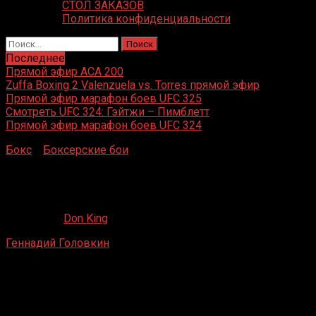
СТОЛ ЗАКАЗОВ
Политика конфиденциальности
Найти:
Последнее
Прямой эфир ACA 200
Zuffa Boxing 2 Valenzuela vs. Torres прямой эфир
Прямой эфир марафон боев UFC 325
Смотреть UFC 324: Гэйтжи – Пимблетт
Прямой эфир марафон боев UFC 324
Бокс
»
Боксерские бои
»
Геннадий Головкин – Ибрагим
Сид
Геннадий Головкин – Ибрагим Сид
17.05.2019
Don King
Геннадий Головкин
– Ибрагим Сид
Brandberge Arena, Галле, Германия
10 мая 2008