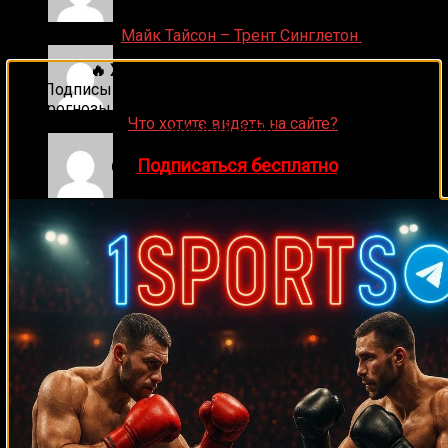
Денис on
Майк Тайсон – Трент Синглетон
🔥 Хочешь зарабатывать на спорте?
Подписывайся на наш Telegram-канал
1Sports
—
прогнозы на единоборства и другие виды спорта
ДЕНИС on
Что хотите видеть на сайте?
каждый день!
👉
Подписаться бесплатно
Денис on
Рой Джонс-младший
Ляяляляляояо on
Смотреть UFC 324: Гэйтжи –
Пимблетт
Medik on
Смотреть UFC 322 Делла Маддалена –
Махачев