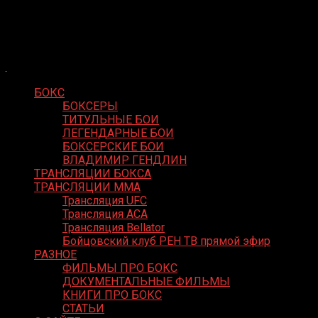
Skip
Boxing Video
to
Вернем боксу былое величие
content
БОКС
БОКСЕРЫ
ТИТУЛЬНЫЕ БОИ
ЛЕГЕНДАРНЫЕ БОИ
БОКСЕРСКИЕ БОИ
ВЛАДИМИР ГЕНДЛИН
ТРАНСЛЯЦИИ БОКСА
ТРАНСЛЯЦИИ MMA
Трансляция UFC
Трансляция ACA
Трансляция Bellator
Бойцовский клуб РЕН ТВ прямой эфир
РАЗНОЕ
ФИЛЬМЫ ПРО БОКС
ДОКУМЕНТАЛЬНЫЕ ФИЛЬМЫ
КНИГИ ПРО БОКС
СТАТЬИ