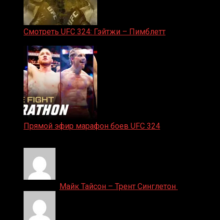
Смотреть UFC 324: Гэйтжи – Пимблетт
24.01.2026
Прямой эфир марафон боев UFC 324
24.01.2026
Денис on
Майк Тайсон – Трент Синглетон