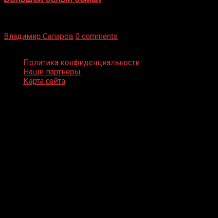
Бокс — это всегда больше, чем просто спорт, чаще это
бизнес и тотализатор. И Фред Подробнее
Владимир Сапаров
0 comments
Boxing Video © Все права защищены
Политика конфиденциальности
Наши партнеры
Карта сайта