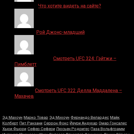
ДЕНИС on
Что хотите видеть на сайте?
Денис on
Рой Джонс-младший
Ляяляляляояо on
Смотреть UFC 324: Гэйтжи –
Пимблетт
Medik on
Смотреть UFC 322 Делла Маддалена –
Махачев
Случайные боксеры
Эд Махоун
Марко Товар
Эд Мэхоун
Фернандо Велардес
Майк
Колберт
Пит Ранзани
Серрон Фокс
Йеури Андухар
Омар Гонсалес
Хьюи Фьюри
Сефер Сефери
Люсьен Родригес
Паэа Вольфграмм