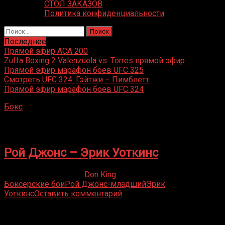
СТОЛ ЗАКАЗОВ
Политика конфиденциальности
Найти:
Последнее
Прямой эфир ACA 200
Zuffa Boxing 2 Valenzuela vs. Torres прямой эфир
Прямой эфир марафон боев UFC 325
Смотреть UFC 324: Гэйтжи – Пимблетт
Прямой эфир марафон боев UFC 324
Бокс
»
Эрик Уоткинс
Эрик Уоткинс
Рой Джонс – Эрик Уоткинс
07.05.2019
12.01.2022
Don King
Боксерские бои
Рой Джонс-младший
Эрик
Уоткинс
Оставить комментарий
Присоединяйся