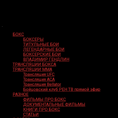
Skip
Boxing Video
to
Вернем боксу былое величие
content
БОКС
БОКСЕРЫ
ТИТУЛЬНЫЕ БОИ
ЛЕГЕНДАРНЫЕ БОИ
БОКСЕРСКИЕ БОИ
ВЛАДИМИР ГЕНДЛИН
ТРАНСЛЯЦИИ БОКСА
ТРАНСЛЯЦИИ MMA
Трансляция UFC
Трансляция ACA
Трансляция Bellator
Бойцовский клуб РЕН ТВ прямой эфир
РАЗНОЕ
ФИЛЬМЫ ПРО БОКС
ДОКУМЕНТАЛЬНЫЕ ФИЛЬМЫ
КНИГИ ПРО БОКС
СТАТЬИ