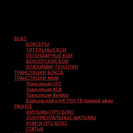
Skip
Boxing Video
to
Вернем боксу былое величие
content
БОКС
БОКСЕРЫ
ТИТУЛЬНЫЕ БОИ
ЛЕГЕНДАРНЫЕ БОИ
БОКСЕРСКИЕ БОИ
ВЛАДИМИР ГЕНДЛИН
ТРАНСЛЯЦИИ БОКСА
ТРАНСЛЯЦИИ MMA
Трансляция UFC
Трансляция ACA
Трансляция Bellator
Бойцовский клуб РЕН ТВ прямой эфир
РАЗНОЕ
ФИЛЬМЫ ПРО БОКС
ДОКУМЕНТАЛЬНЫЕ ФИЛЬМЫ
КНИГИ ПРО БОКС
СТАТЬИ