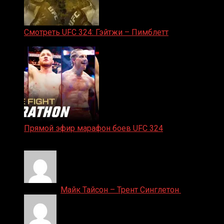
Смотреть UFC 324: Гэйтжи – Пимблетт
24.01.2026
Прямой эфир марафон боев UFC 324
24.01.2026
Денис on
Майк Тайсон – Трент Синглетон