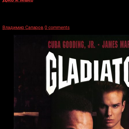
1936 год. Немецкий чемпион Макс Шмеллинг одержал
победу над американским боксером-тяжеловесом Джо
Луисом. Возвратясь на Подробнее
Владимир Сапаров
0 comments