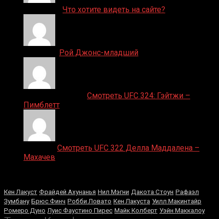
ДЕНИС on
Что хотите видеть на сайте?
Денис on
Рой Джонс-младший
Ляяляляляояо on
Смотреть UFC 324: Гэйтжи –
Пимблетт
Medik on
Смотреть UFC 322 Делла Маддалена –
Махачев
Случайные боксеры
Кен Лакуст
Фрайдей Ахунанья
Нил Мэгни
Дакота Стоун
Рафаэл
Зумбану
Брюс Финч
Робби Ловато
Кен Лакуста
Уилл Макинтайр
Ромеро Дуно
Луис Фаустино Пирес
Майк Колберт
Уэйн Маккалоу