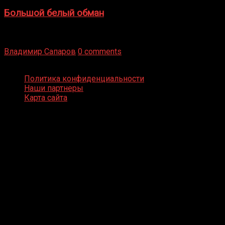
Большой белый обман
Бокс — это всегда больше, чем просто спорт, чаще это
бизнес и тотализатор. И Фред Подробнее
Владимир Сапаров
0 comments
Boxing Video © Все права защищены
Политика конфиденциальности
Наши партнеры
Карта сайта