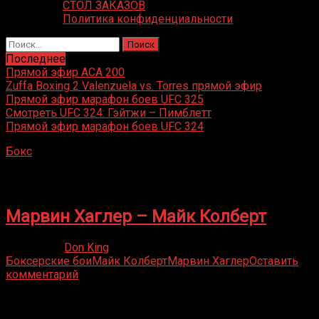
СТОЛ ЗАКАЗОВ
Политика конфиденциальности
Найти:
Последнее
Прямой эфир ACA 200
Zuffa Boxing 2 Valenzuela vs. Torres прямой эфир
Прямой эфир марафон боев UFC 325
Смотреть UFC 324: Гэйтжи – Пимблетт
Прямой эфир марафон боев UFC 324
Бокс
»
Майк Колберт
Майк Колберт
Марвин Хаглер – Майк Колберт
28.09.2021
Don King
Боксерские бои
Майк Колберт
Марвин Хаглер
Оставить
комментарий
Присоединяйся