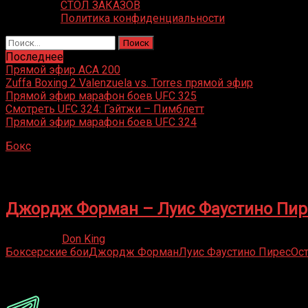
СТОЛ ЗАКАЗОВ
Политика конфиденциальности
Найти:
Последнее
Прямой эфир ACA 200
Zuffa Boxing 2 Valenzuela vs. Torres прямой эфир
Прямой эфир марафон боев UFC 325
Смотреть UFC 324: Гэйтжи – Пимблетт
Прямой эфир марафон боев UFC 324
Бокс
»
Луис Фаустино Пирес
Луис Фаустино Пирес
Джордж Форман – Луис Фаустино Пир
21.05.2020
Don King
Боксерские бои
Джордж Форман
Луис Фаустино Пирес
Ос
Присоединяйся