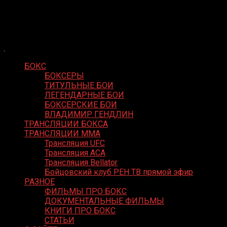
Skip
Boxing Video
to
Вернем боксу былое величие
content
БОКС
БОКСЕРЫ
ТИТУЛЬНЫЕ БОИ
ЛЕГЕНДАРНЫЕ БОИ
БОКСЕРСКИЕ БОИ
ВЛАДИМИР ГЕНДЛИН
ТРАНСЛЯЦИИ БОКСА
ТРАНСЛЯЦИИ MMA
Трансляция UFC
Трансляция ACA
Трансляция Bellator
Бойцовский клуб РЕН ТВ прямой эфир
РАЗНОЕ
ФИЛЬМЫ ПРО БОКС
ДОКУМЕНТАЛЬНЫЕ ФИЛЬМЫ
КНИГИ ПРО БОКС
СТАТЬИ