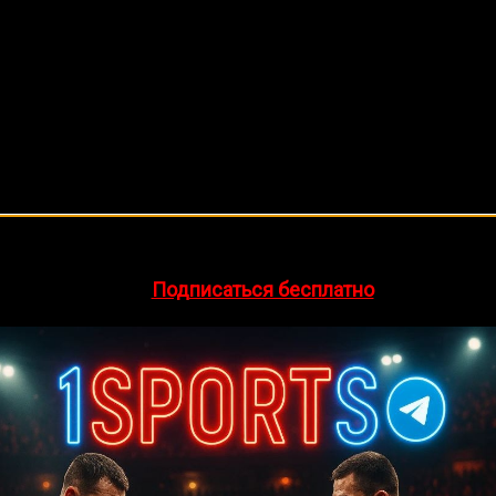
🔥 Хочешь зарабатывать на спорте?
egram-канал
1Sports
— прогнозы на единоборства и другие 
👉
Подписаться бесплатно