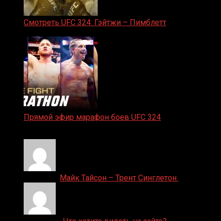
Смотреть UFC 324: Гэйтжи – Пимблетт
24.01.2026
Прямой эфир марафон боев UFC 324
24.01.2026
Денис on
Майк Тайсон – Трент Синглетон