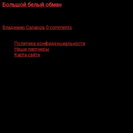
Большой белый обман
Бокс — это всегда больше, чем просто спорт, чаще это
бизнес и тотализатор. И Фред Подробнее
Владимир Сапаров
0 comments
Boxing Video © Все права защищены
Политика конфиденциальности
Наши партнеры
Карта сайта