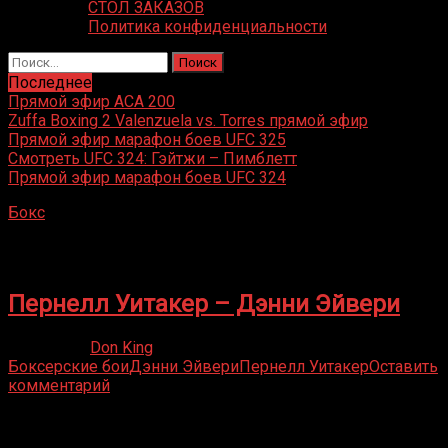
СТОЛ ЗАКАЗОВ
Политика конфиденциальности
Найти:
Последнее
Прямой эфир ACA 200
Zuffa Boxing 2 Valenzuela vs. Torres прямой эфир
Прямой эфир марафон боев UFC 325
Смотреть UFC 324: Гэйтжи – Пимблетт
Прямой эфир марафон боев UFC 324
Бокс
»
Дэнни Эйвери
Дэнни Эйвери
Пернелл Уитакер – Дэнни Эйвери
09.12.2020
Don King
Боксерские бои
Дэнни Эйвери
Пернелл Уитакер
Оставить
комментарий
Присоединяйся