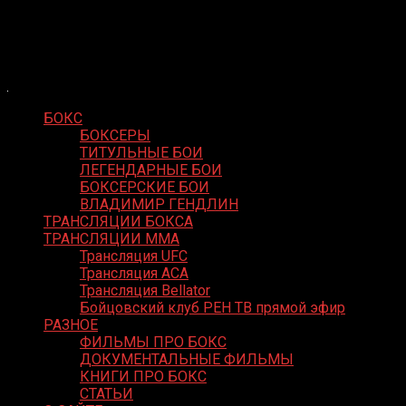
Skip
Boxing Video
to
Вернем боксу былое величие
content
БОКС
БОКСЕРЫ
ТИТУЛЬНЫЕ БОИ
ЛЕГЕНДАРНЫЕ БОИ
БОКСЕРСКИЕ БОИ
ВЛАДИМИР ГЕНДЛИН
ТРАНСЛЯЦИИ БОКСА
ТРАНСЛЯЦИИ MMA
Трансляция UFC
Трансляция ACA
Трансляция Bellator
Бойцовский клуб РЕН ТВ прямой эфир
РАЗНОЕ
ФИЛЬМЫ ПРО БОКС
ДОКУМЕНТАЛЬНЫЕ ФИЛЬМЫ
КНИГИ ПРО БОКС
СТАТЬИ