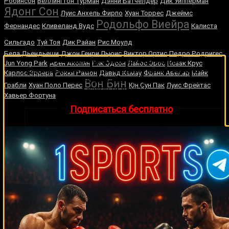
Робинсон
Веллингтон Турман
Дэнни Батчелдер
Дик Уипперман
Ядонг Сон
Луис Анхель Фирпо
Хуан Торрес
Джеймс
Родольфо Виейра
Фернандес
Кливеланд Вудс
Калиста
Энтони Ярд
Сильгадо
Туй Тоя
Дик Райан
Рис Моулд
Бела Дьендьеши
Джон Генри Льюис
Виктор Ортис
Педро Родригес
🔥 Хочешь зарабатывать на спорте?
Jun Yong Park
Арен Акопян
Рик Эдсон
Лайос Эрос
Исаак Крус
Подписывайся на наш Telegram-канал
1Sports
—
Карлос Эррера
Рокки Рамон
Давид Камау
Франк Авелар
Майк
прогнозы на единоборства и другие виды спорта
Вон Бин
Грабли
Хуан Поло Перес
Юн Сун Пак
Луис Фрейтас
каждый день!
Хавьер Фортуна
👉
Подписаться бесплатно