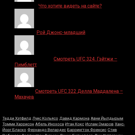
ДЕНИС on
Что хотите видеть на сайте?
Денис on
Рой Джонс-младший
Ляяляляляояо on
Смотреть UFC 324: Гэйтжи –
Пимблетт
Medik on
Смотреть UFC 322 Делла Маддалена –
Махачев
Случайные боксеры
Тедди Хэтфилд
Луис Кольясо
Давид Кармона
Авни Йылдырым
Томми Харрисон
Абель Инохоса
Итан Кокс
Ислам Омаров
Ханс-
Йорг Бласко
Фернандо Велардес
Баррингтон Френсис
Стив