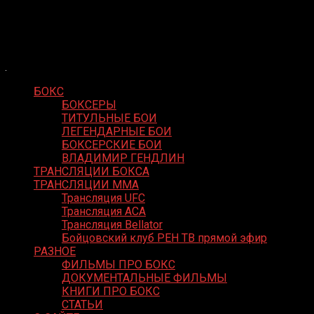
Skip
Boxing Video
to
Вернем боксу былое величие
content
БОКС
БОКСЕРЫ
ТИТУЛЬНЫЕ БОИ
ЛЕГЕНДАРНЫЕ БОИ
БОКСЕРСКИЕ БОИ
ВЛАДИМИР ГЕНДЛИН
ТРАНСЛЯЦИИ БОКСА
ТРАНСЛЯЦИИ MMA
Трансляция UFC
Трансляция ACA
Трансляция Bellator
Бойцовский клуб РЕН ТВ прямой эфир
РАЗНОЕ
ФИЛЬМЫ ПРО БОКС
ДОКУМЕНТАЛЬНЫЕ ФИЛЬМЫ
КНИГИ ПРО БОКС
СТАТЬИ