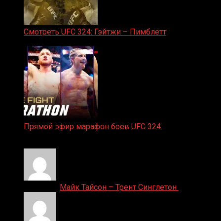
Смотреть UFC 324: Гэйтжи – Пимблетт
24.01.2026
Прямой эфир марафон боев UFC 324
24.01.2026
Денис on
Майк Тайсон – Трент Синглетон