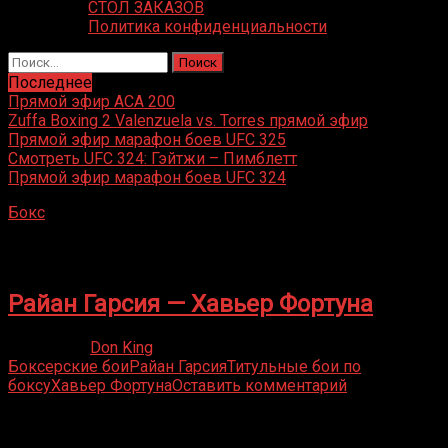
СТОЛ ЗАКАЗОВ
Политика конфиденциальности
Найти:
Последнее
Прямой эфир ACA 200
Zuffa Boxing 2 Valenzuela vs. Torres прямой эфир
Прямой эфир марафон боев UFC 325
Смотреть UFC 324: Гэйтжи – Пимблетт
Прямой эфир марафон боев UFC 324
Бокс
»
Хавьер Фортуна
Хавьер Фортуна
Райан Гарсия — Хавьер Фортуна
07.09.2022
Don King
Боксерские бои
Райан Гарсия
Титульные бои по
боксу
Хавьер Фортуна
Оставить комментарий
Присоединяйся