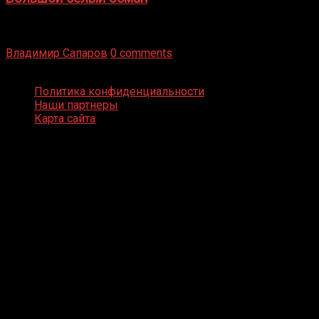
Бокс — это всегда больше, чем просто спорт, чаще это
бизнес и тотализатор. И Фред Подробнее
Владимир Сапаров
0 comments
Boxing Video © Все права защищены
Политика конфиденциальности
Наши партнеры
Карта сайта