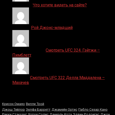
ДЕНИС on
Что хотите видеть на сайте?
Денис on
Рой Джонс-младший
Ляяляляляояо on
Смотреть UFC 324: Гэйтжи –
Пимблетт
Medik on
Смотреть UFC 322 Делла Маддалена –
Махачев
Случайные боксеры
Виталий Кличко
Крисон Омаяо
Вилли Трой
Джош Тейлор
Зeлфa Бaррeтт
Джамейн Ортис
Пабло Сезар Кано
Рикки Стакхаус
Хорхе Солис
Даниэль Кота
Эдвин Родригес
Джон