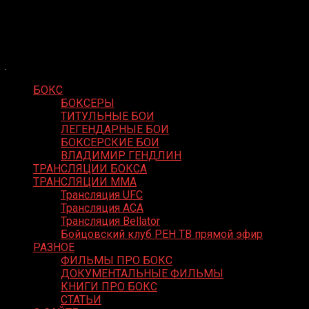
Skip
Boxing Video
to
Вернем боксу былое величие
content
БОКС
БОКСЕРЫ
ТИТУЛЬНЫЕ БОИ
ЛЕГЕНДАРНЫЕ БОИ
БОКСЕРСКИЕ БОИ
ВЛАДИМИР ГЕНДЛИН
ТРАНСЛЯЦИИ БОКСА
ТРАНСЛЯЦИИ MMA
Трансляция UFC
Трансляция ACA
Трансляция Bellator
Бойцовский клуб РЕН ТВ прямой эфир
РАЗНОЕ
ФИЛЬМЫ ПРО БОКС
ДОКУМЕНТАЛЬНЫЕ ФИЛЬМЫ
КНИГИ ПРО БОКС
СТАТЬИ