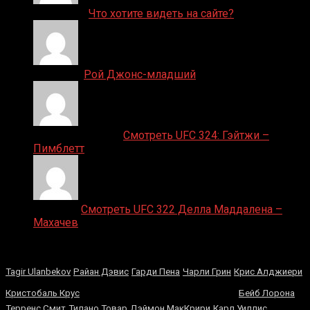
ДЕНИС on
Что хотите видеть на сайте?
Денис on
Рой Джонс-младший
Ляяляляляояо on
Смотреть UFC 324: Гэйтжи –
Пимблетт
Medik on
Смотреть UFC 322 Делла Маддалена –
Махачев
Случайные боксеры
Tagir Ulanbekov
Райан Дэвис
Гарди Пена
Чарли Грин
Крис Алджиери
Александр Усик
Кристобаль Крус
Бейб Лорона
Терренс Смит
Тилано Товар
Дэймон МакКрири
Карл Уиллис