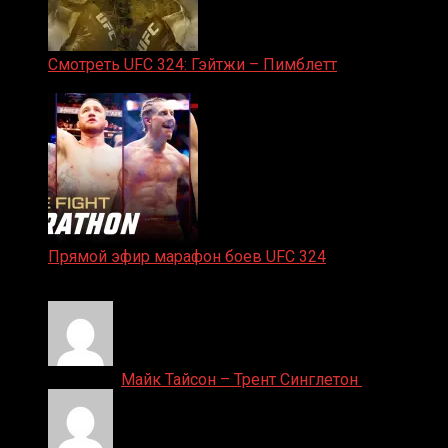
Смотреть UFC 324: Гэйтжи – Пимблетт
24.01.2026
Прямой эфир марафон боев UFC 324
24.01.2026
Денис on
Майк Тайсон – Трент Синглетон