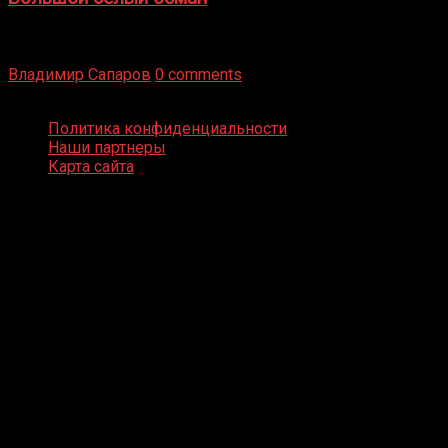
Бокс — это всегда больше, чем просто спорт, чаще это
бизнес и тотализатор. И Фред Подробнее
Владимир Сапаров
0 comments
Boxing Video © Все права защищены
Политика конфиденциальности
Наши партнеры
Карта сайта