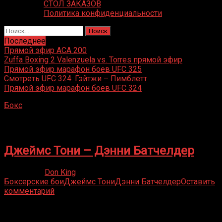
СТОЛ ЗАКАЗОВ
Политика конфиденциальности
Найти:
Последнее
Прямой эфир ACA 200
Zuffa Boxing 2 Valenzuela vs. Torres прямой эфир
Прямой эфир марафон боев UFC 325
Смотреть UFC 324: Гэйтжи – Пимблетт
Прямой эфир марафон боев UFC 324
Бокс
»
Дэнни Батчелдер
Дэнни Батчелдер
Джеймс Тони – Дэнни Батчелдер
17.06.2021
Don King
Боксерские бои
Джеймс Тони
Дэнни Батчелдер
Оставить
комментарий
Присоединяйся