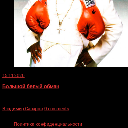
15.11.2020
Большой белый обман
Бокс — это всегда больше, чем просто спорт, чаще это
бизнес и тотализатор. И Фред Подробнее
Владимир Сапаров
0 comments
Boxing Video © Все права защищены
Политика конфиденциальности