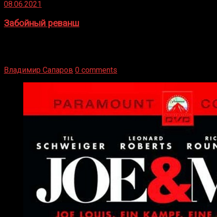
08.06.2021
Забойный реванш
Двух старых соперников по боксу уговаривают
вернуться из отставки, чтобы они бились друг с другом
Подробнее
Владимир Сапаров
0 comments