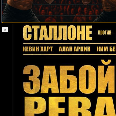
Штольцфус
Бэрри Батлер
Нейт Таббс
Паскаль Монтулет
Аллан
Грин
Майкл Спротт
Ларри Лакурзье
×