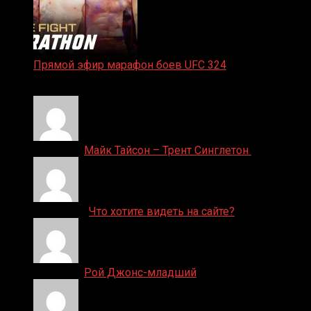
Прямой эфир марафон боев UFC 324
24.01.2026
Денис on
Майк Тайсон – Трент Синглетон
ДЕНИС on
Что хотите видеть на сайте?
Денис on
Рой Джонс-младший