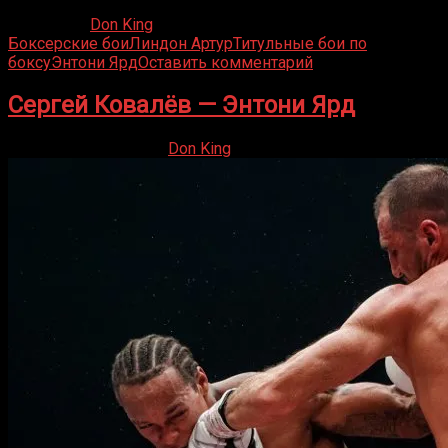
09.12.2020
Don King
Боксерские бои
Линдон Артур
Титульные бои по
боксу
Энтони Ярд
Оставить комментарий
Сергей Ковалёв — Энтони Ярд
25.08.2019
29.08.2019
Don King