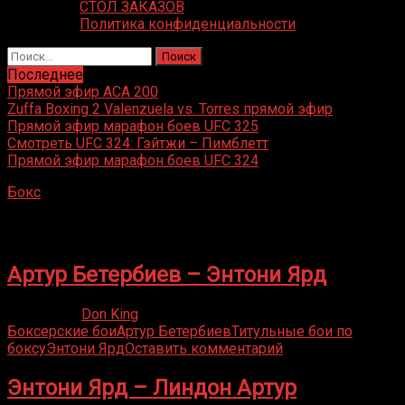
СТОЛ ЗАКАЗОВ
Политика конфиденциальности
Найти:
Последнее
Прямой эфир ACA 200
Zuffa Boxing 2 Valenzuela vs. Torres прямой эфир
Прямой эфир марафон боев UFC 325
Смотреть UFC 324: Гэйтжи – Пимблетт
Прямой эфир марафон боев UFC 324
Бокс
»
Энтони Ярд
Энтони Ярд
Артур Бетербиев – Энтони Ярд
20.02.2023
Don King
Боксерские бои
Артур Бетербиев
Титульные бои по
боксу
Энтони Ярд
Оставить комментарий
Энтони Ярд – Линдон Артур