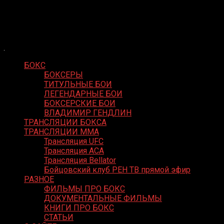
Skip
Boxing Video
to
Вернем боксу былое величие
content
БОКС
БОКСЕРЫ
ТИТУЛЬНЫЕ БОИ
ЛЕГЕНДАРНЫЕ БОИ
БОКСЕРСКИЕ БОИ
ВЛАДИМИР ГЕНДЛИН
ТРАНСЛЯЦИИ БОКСА
ТРАНСЛЯЦИИ MMA
Трансляция UFC
Трансляция ACA
Трансляция Bellator
Бойцовский клуб РЕН ТВ прямой эфир
РАЗНОЕ
ФИЛЬМЫ ПРО БОКС
ДОКУМЕНТАЛЬНЫЕ ФИЛЬМЫ
КНИГИ ПРО БОКС
СТАТЬИ