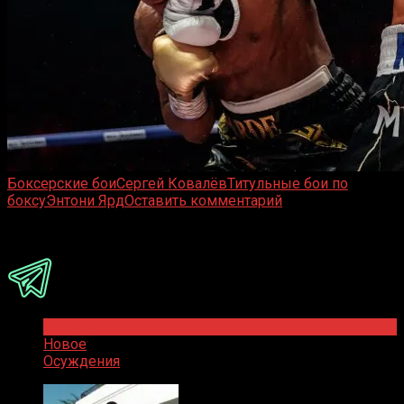
Боксерские бои
Сергей Ковалёв
Титульные бои по
боксу
Энтони Ярд
Оставить комментарий
Присоединяйся
Популярное
Новое
Осуждения