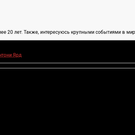
ее 20 лет. Также, интересуюсь крупными событиями в мир
оценок, среднее:
5,00
из 5)
нтони Ярд