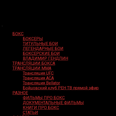
Skip
Boxing Video
to
Вернем боксу былое величие
content
БОКС
БОКСЕРЫ
ТИТУЛЬНЫЕ БОИ
ЛЕГЕНДАРНЫЕ БОИ
БОКСЕРСКИЕ БОИ
ВЛАДИМИР ГЕНДЛИН
ТРАНСЛЯЦИИ БОКСА
ТРАНСЛЯЦИИ MMA
Трансляция UFC
Трансляция ACA
Трансляция Bellator
Бойцовский клуб РЕН ТВ прямой эфир
РАЗНОЕ
ФИЛЬМЫ ПРО БОКС
ДОКУМЕНТАЛЬНЫЕ ФИЛЬМЫ
КНИГИ ПРО БОКС
СТАТЬИ