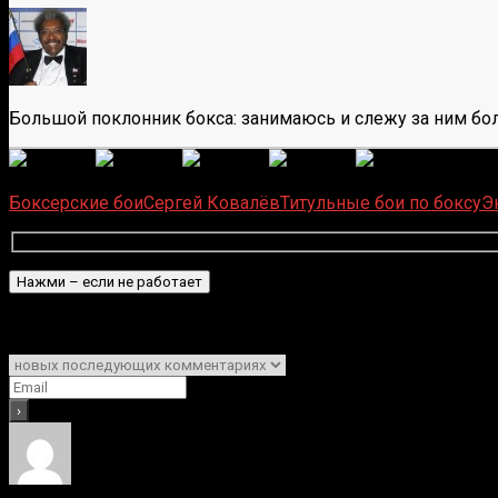
Большой поклонник бокса: занимаюсь и слежу за ним бол
(
1 497
Загрузка...
Боксерские бои
Сергей Ковалёв
Титульные бои по боксу
Э
Подписаться
Уведомить о