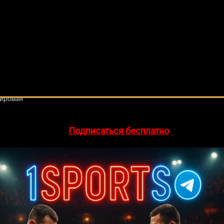
🔥 Хочешь зарабатывать на спорте?
egram-канал
1Sports
— прогнозы на единоборства и другие 
👉
Подписаться бесплатно