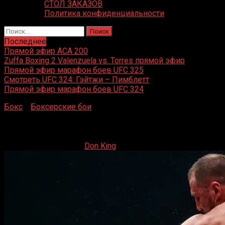
СТОЛ ЗАКАЗОВ
Политика конфиденциальности
Найти:
Последнее
Прямой эфир ACA 200
Zuffa Boxing 2 Valenzuela vs. Torres прямой эфир
Прямой эфир марафон боев UFC 325
Смотреть UFC 324: Гэйтжи – Пимблетт
Прямой эфир марафон боев UFC 324
Бокс
»
Боксерские бои
»
Сергей Ковалёв — Энтони Ярд
Сергей Ковалёв — Энтони Ярд
25.08.2019
29.08.2019
Don King