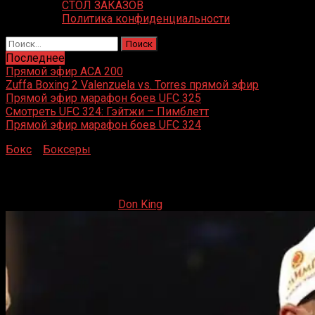
СТОЛ ЗАКАЗОВ
Политика конфиденциальности
Найти:
Последнее
Прямой эфир ACA 200
Zuffa Boxing 2 Valenzuela vs. Torres прямой эфир
Прямой эфир марафон боев UFC 325
Смотреть UFC 324: Гэйтжи – Пимблетт
Прямой эфир марафон боев UFC 324
Бокс
»
Боксеры
»
Сергей Ковалёв
Сергей Ковалёв
30.07.2019
31.05.2022
Don King