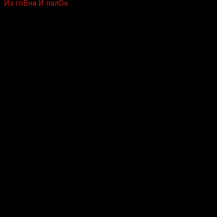
Из гоВна И палОк
6 лет назад