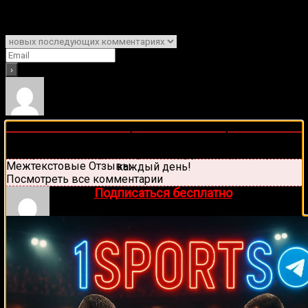
Подписаться
Уведомить о
4
комментариев
🔥 Хочешь зарабатывать на спорте?
Старые
Подписывайся на наш Telegram-канал
1Sports
—
Новые
Популярные
прогнозы на единоборства и другие виды спорта
Межтекстовые Отзывы
каждый день!
Посмотреть все комментарии
👉
Подписаться бесплатно
Максим Фурсов
6 лет назад