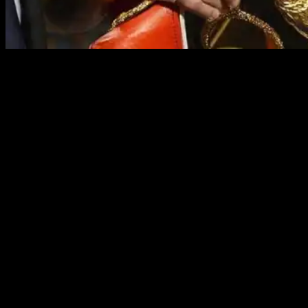
Полное имя:
Сергей Александрович Ковалёв
Прозвище:
Крушитель
(англ.
Krusher
)
Дата рождения:
2 апреля 1983
Место рождения:
Копейск, РСФСР, СССР
Весовая категория:
полутяжёлая (до 79,4 кг)
Стойка:
левосторонняя
Рост:
183 см
Размах рук:
184 см
Рекорд:
35-4-1
Смотреть онлайн все бои Сергея
Ковалёва в профессиональном боксе