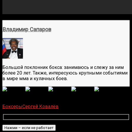
Владимир Сапаров
Большой поклонник бокса: занимаюсь и слежу за ним
более 20 лет. Также, интересуюсь крупными событиями
в мире мма и кулачных боев.
(
6 586
оценок, среднее:
5,00
из 5)
Загрузка...
Боксеры
Сергей Ковалёв