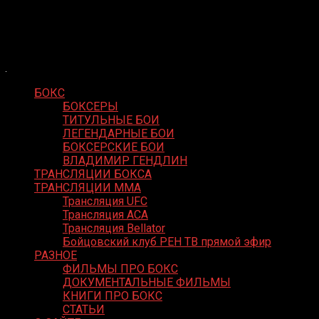
Skip
Boxing Video
to
Вернем боксу былое величие
content
БОКС
БОКСЕРЫ
ТИТУЛЬНЫЕ БОИ
ЛЕГЕНДАРНЫЕ БОИ
БОКСЕРСКИЕ БОИ
ВЛАДИМИР ГЕНДЛИН
ТРАНСЛЯЦИИ БОКСА
ТРАНСЛЯЦИИ MMA
Трансляция UFC
Трансляция ACA
Трансляция Bellator
Бойцовский клуб РЕН ТВ прямой эфир
РАЗНОЕ
ФИЛЬМЫ ПРО БОКС
ДОКУМЕНТАЛЬНЫЕ ФИЛЬМЫ
КНИГИ ПРО БОКС
СТАТЬИ