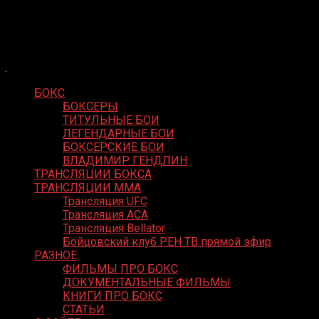
Skip
Boxing Video
to
Вернем боксу былое величие
content
БОКС
БОКСЕРЫ
ТИТУЛЬНЫЕ БОИ
ЛЕГЕНДАРНЫЕ БОИ
БОКСЕРСКИЕ БОИ
ВЛАДИМИР ГЕНДЛИН
ТРАНСЛЯЦИИ БОКСА
ТРАНСЛЯЦИИ MMA
Трансляция UFC
Трансляция ACA
Трансляция Bellator
Бойцовский клуб РЕН ТВ прямой эфир
РАЗНОЕ
ФИЛЬМЫ ПРО БОКС
ДОКУМЕНТАЛЬНЫЕ ФИЛЬМЫ
КНИГИ ПРО БОКС
СТАТЬИ