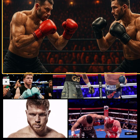
н. в.), WBA (2018—н. в.) и The Ring (2015—2018; 2018—н. в.)
в среднем весе. Регулярный чемпион мира по версии
WBA (2018—н. в.) в супер среднем весе.
Фото Сауль Альвареса
×