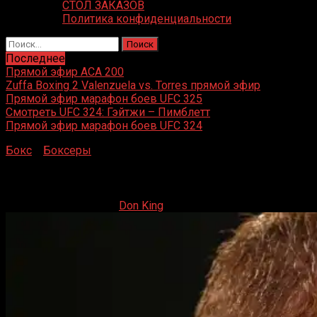
СТОЛ ЗАКАЗОВ
Политика конфиденциальности
Найти:
Последнее
Прямой эфир ACA 200
Zuffa Boxing 2 Valenzuela vs. Torres прямой эфир
Прямой эфир марафон боев UFC 325
Смотреть UFC 324: Гэйтжи – Пимблетт
Прямой эфир марафон боев UFC 324
Бокс
»
Боксеры
»
Сауль Альварес
Сауль Альварес
07.10.2019
13.06.2023
Don King