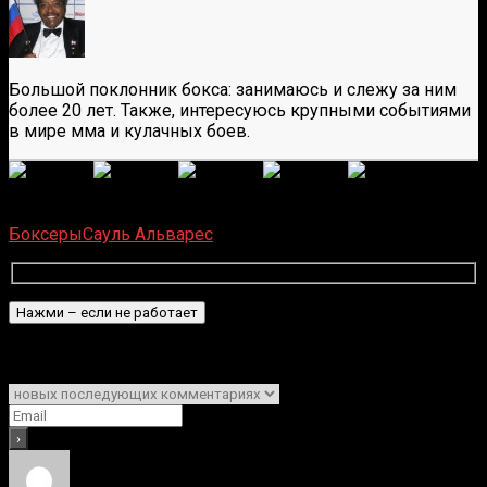
Большой поклонник бокса: занимаюсь и слежу за ним
более 20 лет. Также, интересуюсь крупными событиями
в мире мма и кулачных боев.
(
6 587
оценок, среднее:
5,00
из 5)
Загрузка...
Боксеры
Сауль Альварес
Подписаться
Уведомить о