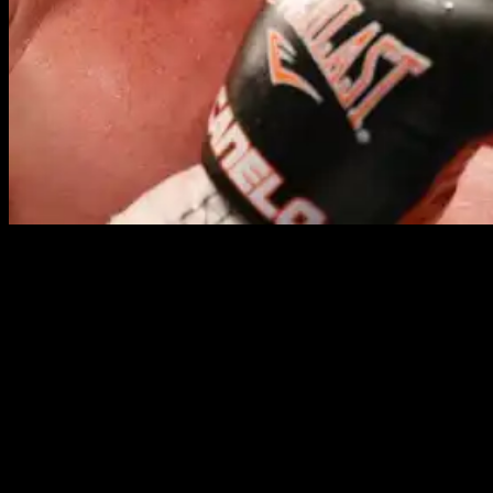
Полное имя:
Сантос Сауль Альварес Барраган
Прозвище:
Рыжий
(исп.
Canelo
)
Дата рождения:
18 июля 1990
Место рождения:
Гвадалахара, Халиско, Мексика
Весовая категория:
полусредняя
(до
66,68
кг)
Стойка:
левосторонняя
Рост:
173 см
Размах рук:
179 см
Рекорд:
59-2-2
Смотреть онлайн все бои Сауль