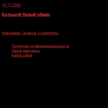
15.11.2020
Большой белый обман
Бокс — это всегда больше, чем просто спорт, чаще это
бизнес и тотализатор. И Фред Подробнее
Владимир Сапаров
0 comments
Boxing Video © Все права защищены
Политика конфиденциальности
Наши партнеры
Карта сайта