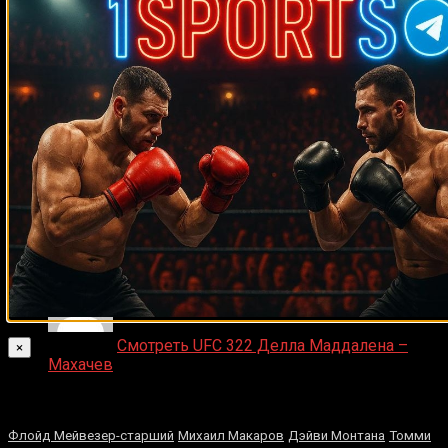
ДЕНИС on
Что хотите видеть на сайте?
Денис on
Рой Джонс-младший
Ляяляляляояо on
Смотреть UFC 324: Гэйтжи –
Пимблетт
Medik on
Смотреть UFC 322 Делла Маддалена –
×
Махачев
Случайные боксеры
Флойд Мейвезер-старший
Михаил Макаров
Дэйви Монтана
Томми