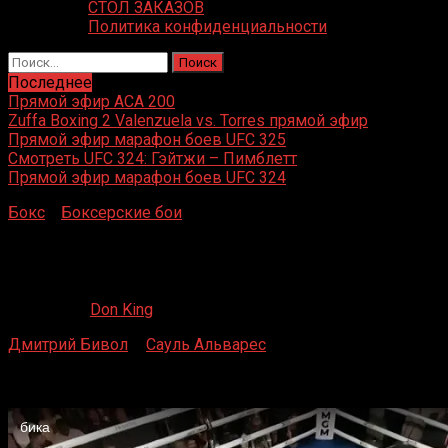
СТОЛ ЗАКАЗОВ
Политика конфиденциальности
Найти:
Последнее
Прямой эфир ACA 200
Zuffa Boxing 2 Valenzuela vs. Torres прямой эфир
Прямой эфир марафон боев UFC 325
Смотреть UFC 324: Гэйтжи – Пимблетт
Прямой эфир марафон боев UFC 324
Бокс
»
Боксерские бои
»
Дмитрий Бивол – Сауль
Альварес
Дмитрий Бивол – Сауль Альварес
31.05.2022
Don King
Дмитрий Бивол
–
Сауль Альварес
Лас-Вегас, США
May / 07 / 2022