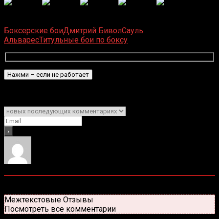
(
6
оценок, среднее:
5,00
из 5)
Загрузка...
Боксерские бои
Дмитрий Бивол
Сауль
Альварес
Титульные бои по боксу
Подписаться
Уведомить о
0
комментариев
Старые
Новые
Популярные
Межтекстовые Отзывы
Посмотреть все комментарии