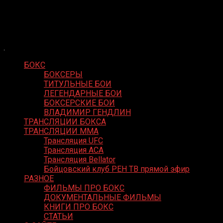
Skip
Boxing Video
to
Вернем боксу былое величие
content
БОКС
БОКСЕРЫ
ТИТУЛЬНЫЕ БОИ
ЛЕГЕНДАРНЫЕ БОИ
БОКСЕРСКИЕ БОИ
ВЛАДИМИР ГЕНДЛИН
ТРАНСЛЯЦИИ БОКСА
ТРАНСЛЯЦИИ MMA
Трансляция UFC
Трансляция ACA
Трансляция Bellator
Бойцовский клуб РЕН ТВ прямой эфир
РАЗНОЕ
ФИЛЬМЫ ПРО БОКС
ДОКУМЕНТАЛЬНЫЕ ФИЛЬМЫ
КНИГИ ПРО БОКС
СТАТЬИ