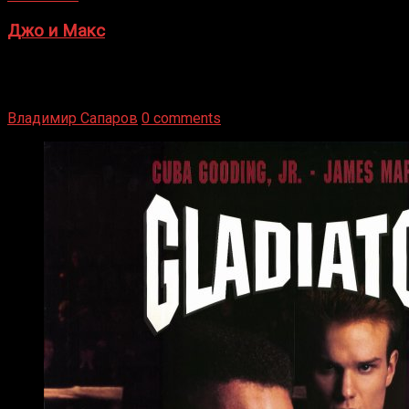
Джо и Макс
1936 год. Немецкий чемпион Макс Шмеллинг одержал
победу над американским боксером-тяжеловесом Джо
Луисом. Возвратясь на Подробнее
Владимир Сапаров
0 comments