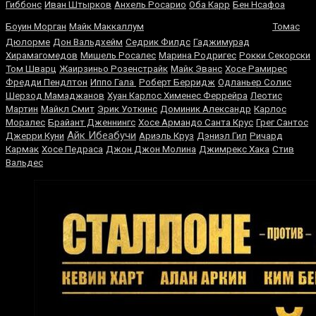
Гиббонс
Иван Штырков
Анхель Росарио
Оба Карр
Бен Нсафоа
Шейн Мосли
Боуин Морган
Майк Маккаллум
Томас
Дюлорме
Дон Вальдхейм
Седрик Филдс
Гаджимурад
Хирамагомедов
Мишель Росалес
Марина Родригес
Рокки Секорски
Том Шварц
Жаирзиньо Розенстрайк
Майк Эванс
Хосе Рамирес
Фредди Пендлтон
Иппо Гала
Роберт Берридж
Одланьер Солис
Шерзод Мамаджанов
Хуан Карлос Хименес Феррейра
Леотис
Мартин
Майкл Смит
Эрик Уоткинс
Доминик Александр
Карлос
Моралес
Брайант Дженнингс
Хосе Армандо Санта Крус
Грег Сантос
Айк Ибеабучи
Джерри Куни
Ариэль Круз
Дэниэл Гил
Ричард
Кармак
Хосе Педраса
Джон Джон Молина
Джимрекс Хака
Стив
Вальдес