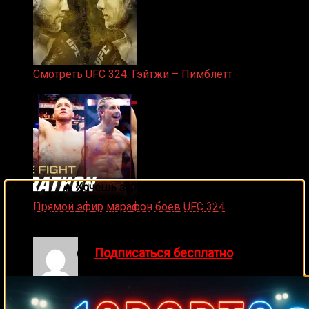
Смотреть UFC 324: Гэйтжи – Пимблетт
24.01.2026
🔥 Хочешь зарабатывать на спорте?
Подписывайся на наш Telegram-канал
1Sports
—
Прямой эфир марафон боев UFC 324
прогнозы на единоборства и другие виды спорта
24.01.2026
каждый день!
👉
Подписаться бесплатно
Денис on
Майк Тайсон – Трент Синглетон