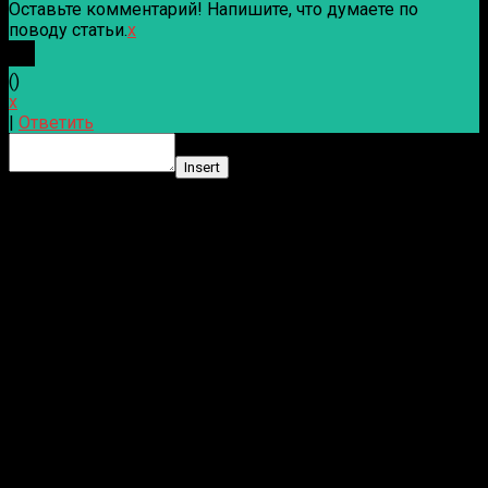
Оставьте комментарий! Напишите, что думаете по
поводу статьи.
x
(
)
x
|
Ответить
Insert