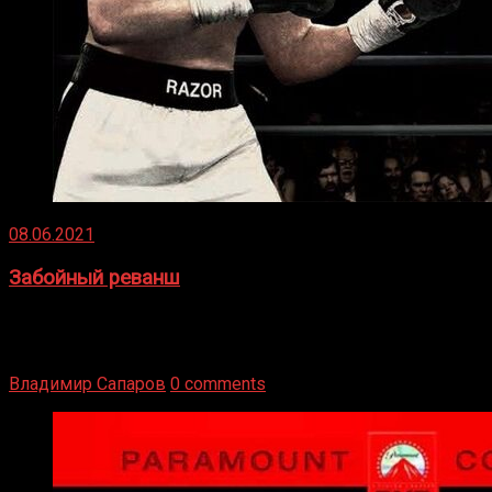
08.06.2021
Забойный реванш
Двух старых соперников по боксу уговаривают
вернуться из отставки, чтобы они бились друг с другом
Подробнее
Владимир Сапаров
0 comments