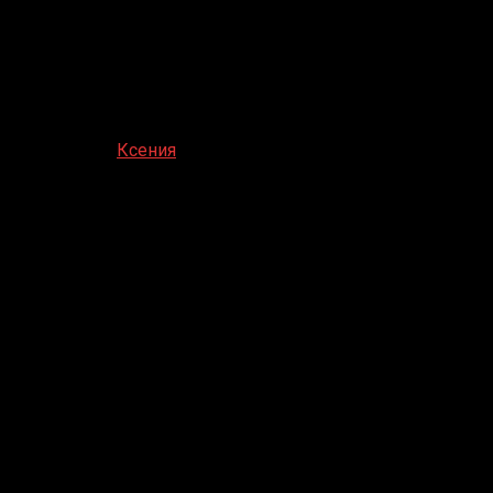
Ответить на
Ксения
зачем тебе