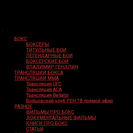
Skip
Boxing Video
to
Вернем боксу былое величие
content
БОКС
БОКСЕРЫ
ТИТУЛЬНЫЕ БОИ
ЛЕГЕНДАРНЫЕ БОИ
БОКСЕРСКИЕ БОИ
ВЛАДИМИР ГЕНДЛИН
ТРАНСЛЯЦИИ БОКСА
ТРАНСЛЯЦИИ MMA
Трансляция UFC
Трансляция ACA
Трансляция Bellator
Бойцовский клуб РЕН ТВ прямой эфир
РАЗНОЕ
ФИЛЬМЫ ПРО БОКС
ДОКУМЕНТАЛЬНЫЕ ФИЛЬМЫ
КНИГИ ПРО БОКС
СТАТЬИ