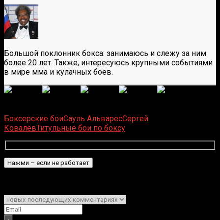
Большой поклонник бокса: занимаюсь и слежу за ним
более 20 лет. Также, интересуюсь крупными событиями
в мире мма и кулачных боев.
(
1 496
оценок, среднее:
5,00
из 5)
Загрузка...
Боксерские бои
Сауль Альварес
Сергей
Ковалёв
Титульные бои по боксу
Подписаться
Уведомить о