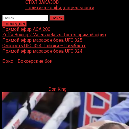
СТОЛ ЗАКАЗОВ
Политика конфиденциальности
Найти:
Последнее
Прямой эфир ACA 200
Zuffa Boxing 2 Valenzuela vs. Torres прямой эфир
Прямой эфир марафон боев UFC 325
Смотреть UFC 324: Гэйтжи – Пимблетт
Прямой эфир марафон боев UFC 324
Бокс
»
Боксерские бои
»
Сергей Ковалев — Сауль
Альварес
Сергей Ковалев — Сауль Альварес
03.11.2019
19.02.2023
Don King