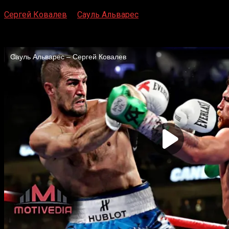
Сергей Ковалев
—
Сауль Альварес
MGM Grand, Лас-Вегас, Невада, США
2 ноября 2019