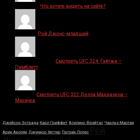
ДЕНИС on
Что хотите видеть на сайте?
Денис on
Рой Джонс-младший
Ляяляляляояо on
Смотреть UFC 324: Гэйтжи –
Пимблетт
Medik on
Смотреть UFC 322 Делла Маддалена –
Махачев
Случайные боксеры
Джейсон Эстрада
Карл Гриффит
Аселино Фрейтас
Чарльз Мартин
Рой
Арен Акопян
Джуниор Уиттер
Патрик Лопес