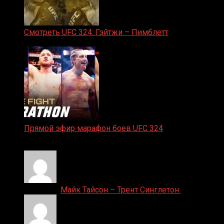
Смотреть UFC 324: Гэйтжи – Пимблетт
24.01.2026
Прямой эфир марафон боев UFC 324
24.01.2026
Денис on
Майк Тайсон – Трент Синглетон