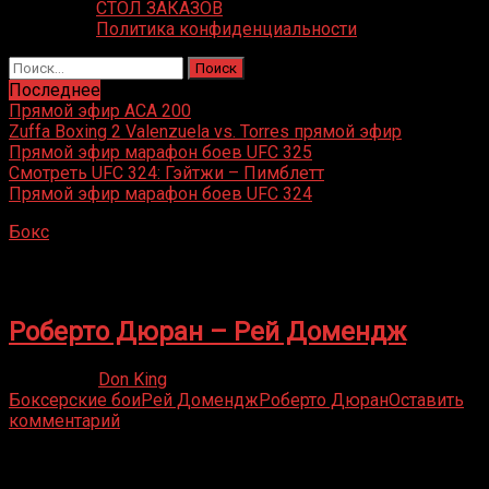
СТОЛ ЗАКАЗОВ
Политика конфиденциальности
Найти:
Последнее
Прямой эфир ACA 200
Zuffa Boxing 2 Valenzuela vs. Torres прямой эфир
Прямой эфир марафон боев UFC 325
Смотреть UFC 324: Гэйтжи – Пимблетт
Прямой эфир марафон боев UFC 324
Бокс
»
Рей Домендж
Рей Домендж
Роберто Дюран – Рей Домендж
16.05.2020
Don King
Боксерские бои
Рей Домендж
Роберто Дюран
Оставить
комментарий
Присоединяйся