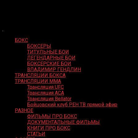
Skip
Boxing Video
to
Вернем боксу былое величие
content
БОКС
БОКСЕРЫ
ТИТУЛЬНЫЕ БОИ
ЛЕГЕНДАРНЫЕ БОИ
БОКСЕРСКИЕ БОИ
ВЛАДИМИР ГЕНДЛИН
ТРАНСЛЯЦИИ БОКСА
ТРАНСЛЯЦИИ MMA
Трансляция UFC
Трансляция ACA
Трансляция Bellator
Бойцовский клуб РЕН ТВ прямой эфир
РАЗНОЕ
ФИЛЬМЫ ПРО БОКС
ДОКУМЕНТАЛЬНЫЕ ФИЛЬМЫ
КНИГИ ПРО БОКС
СТАТЬИ