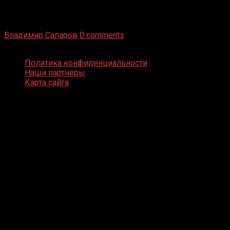
Бокс — это всегда больше, чем просто спорт, чаще это
бизнес и тотализатор. И Фред Подробнее
Владимир Сапаров
0 comments
Boxing Video © Все права защищены
Политика конфиденциальности
Наши партнеры
Карта сайта