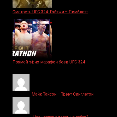
Смотреть UFC 324: Гэйтжи – Пимблетт
24.01.2026
Прямой эфир марафон боев UFC 324
24.01.2026
Денис on
Майк Тайсон – Трент Синглетон