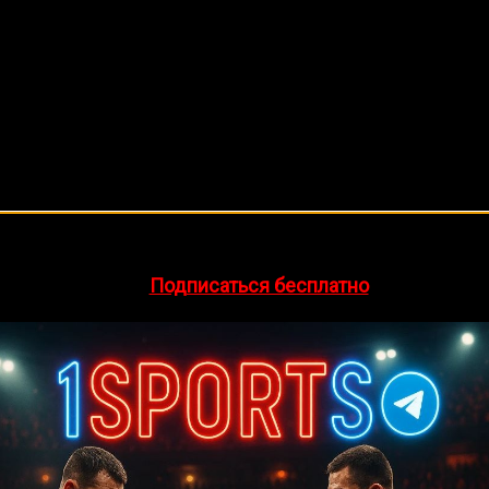
🔥 Хочешь зарабатывать на спорте?
egram-канал
1Sports
— прогнозы на единоборства и другие 
👉
Подписаться бесплатно