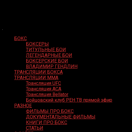
Skip
Boxing Video
to
Вернем боксу былое величие
content
БОКС
БОКСЕРЫ
ТИТУЛЬНЫЕ БОИ
ЛЕГЕНДАРНЫЕ БОИ
БОКСЕРСКИЕ БОИ
ВЛАДИМИР ГЕНДЛИН
ТРАНСЛЯЦИИ БОКСА
ТРАНСЛЯЦИИ MMA
Трансляция UFC
Трансляция ACA
Трансляция Bellator
Бойцовский клуб РЕН ТВ прямой эфир
РАЗНОЕ
ФИЛЬМЫ ПРО БОКС
ДОКУМЕНТАЛЬНЫЕ ФИЛЬМЫ
КНИГИ ПРО БОКС
СТАТЬИ