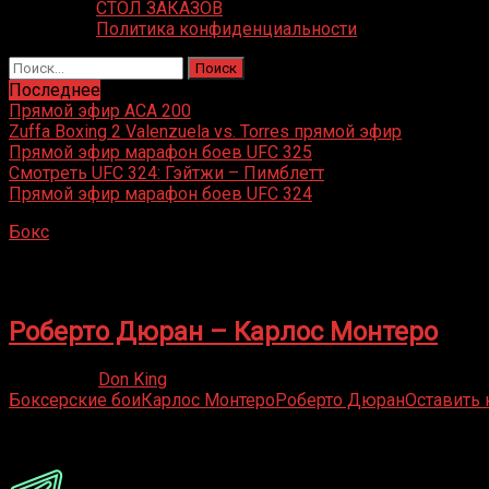
СТОЛ ЗАКАЗОВ
Политика конфиденциальности
Найти:
Последнее
Прямой эфир ACA 200
Zuffa Boxing 2 Valenzuela vs. Torres прямой эфир
Прямой эфир марафон боев UFC 325
Смотреть UFC 324: Гэйтжи – Пимблетт
Прямой эфир марафон боев UFC 324
Бокс
»
Карлос Монтеро
Карлос Монтеро
Роберто Дюран – Карлос Монтеро
16.05.2020
Don King
Боксерские бои
Карлос Монтеро
Роберто Дюран
Оставить
Присоединяйся