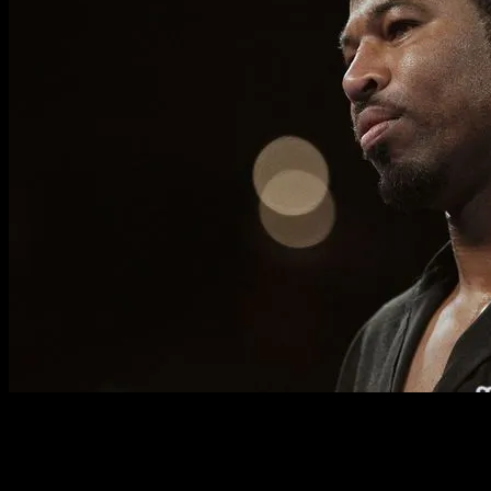
Полное имя:
Шейн Донт Мосли
Прозвище:
Сахарок
(англ. Sugar)
Дата рождения:
7 сентября 1971
Место рождения:
Линвуд, Калифорния, США