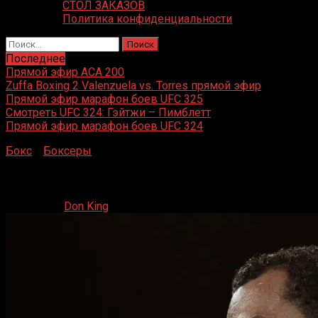
СТОЛ ЗАКАЗОВ
Политика конфиденциальности
Найти:
Последнее
Прямой эфир ACA 200
Zuffa Boxing 2 Valenzuela vs. Torres прямой эфир
Прямой эфир марафон боев UFC 325
Смотреть UFC 324: Гэйтжи – Пимблетт
Прямой эфир марафон боев UFC 324
Бокс
»
Боксеры
»
Шейн Мосли
Шейн Мосли
26.06.2020
Don King