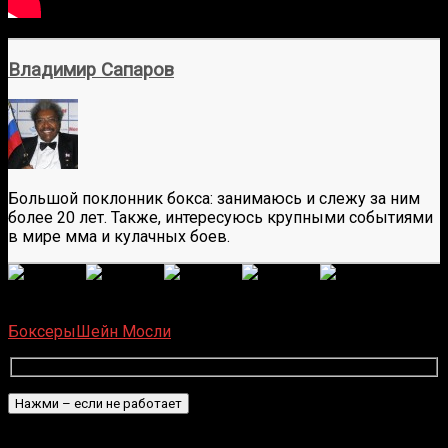
Владимир Сапаров
Большой поклонник бокса: занимаюсь и слежу за ним
более 20 лет. Также, интересуюсь крупными событиями
в мире мма и кулачных боев.
(
11
оценок, среднее:
4,91
из 5)
Загрузка...
Боксеры
Шейн Мосли
Подписаться