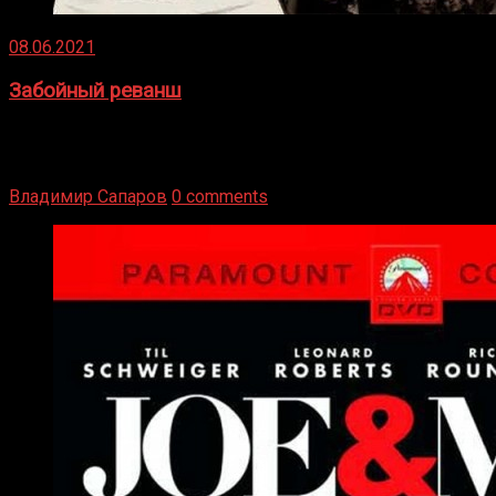
08.06.2021
Забойный реванш
Двух старых соперников по боксу уговаривают
вернуться из отставки, чтобы они бились друг с другом
Подробнее
Владимир Сапаров
0 comments