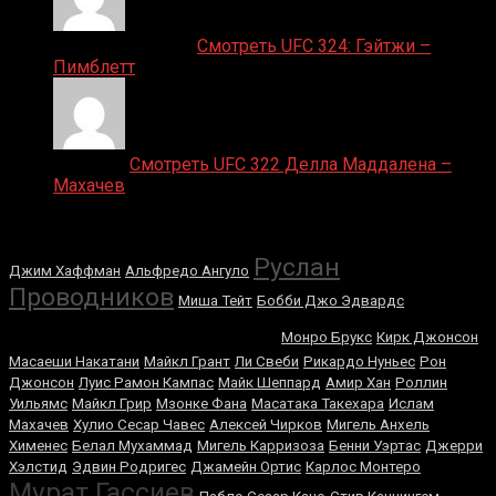
Ляяляляляояо on
Смотреть UFC 324: Гэйтжи –
Пимблетт
Medik on
Смотреть UFC 322 Делла Маддалена –
Махачев
Случайные боксеры
Руслан
Джим Хаффман
Альфредо Ангуло
Проводников
Миша Тейт
Бобби Джо Эдвардс
Легендарные бои
Монро Брукс
Кирк Джонсон
Масаеши Накатани
Майкл Грант
Ли Свеби
Рикардо Нуньес
Рон
Джонсон
Луис Рамон Кампас
Майк Шеппард
Амир Хан
Роллин
Уильямс
Майкл Грир
Мзонке Фана
Масатака Такехара
Ислам
Махачев
Хулио Сесар Чавес
Алексей Чирков
Мигель Анхель
Хименес
Белал Мухаммад
Мигель Карризоза
Бенни Уэртас
Джерри
Хэлстид
Эдвин Родригес
Джамейн Ортис
Карлос Монтеро
Мурат Гассиев