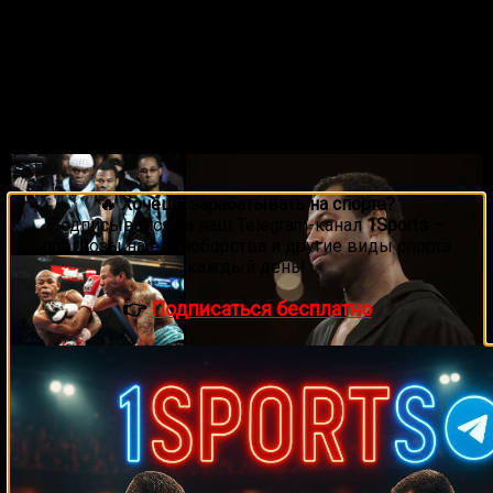
версия WBA, 2003—2004).
В своё время Шейн был 1-м номер Pound four Pound
(2002) и имел оппозицию 38-0.
Фото Шейна Мосли
🔥 Хочешь зарабатывать на спорте?
Подписывайся на наш Telegram-канал
1Sports
—
прогнозы на единоборства и другие виды спорта
каждый день!
👉
Подписаться бесплатно