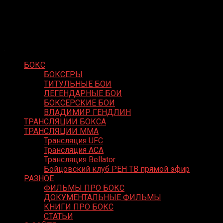
Skip
Boxing Video
to
Вернем боксу былое величие
content
БОКС
БОКСЕРЫ
ТИТУЛЬНЫЕ БОИ
ЛЕГЕНДАРНЫЕ БОИ
БОКСЕРСКИЕ БОИ
ВЛАДИМИР ГЕНДЛИН
ТРАНСЛЯЦИИ БОКСА
ТРАНСЛЯЦИИ MMA
Трансляция UFC
Трансляция ACA
Трансляция Bellator
Бойцовский клуб РЕН ТВ прямой эфир
РАЗНОЕ
ФИЛЬМЫ ПРО БОКС
ДОКУМЕНТАЛЬНЫЕ ФИЛЬМЫ
КНИГИ ПРО БОКС
СТАТЬИ