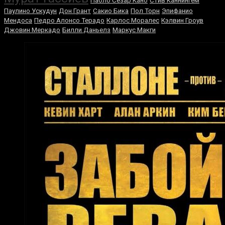
Пабло Сезар Кано
Стив Каннингем
Паулино Ускудун
Дон Грант
Сакио Бика
Пол Торн
Эпифанио
Мендоса
Педро Алонсо Терадо
Карлос Моралес
Кэлвин Гроув
Джовин Меркадо
Билли Даньелз
Маркус Макги