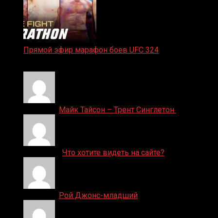
Прямой эфир марафон боев UFC 324
24.01.2026
Денис on
Майк Тайсон – Трент Синглетон
ДЕНИС on
Что хотите видеть на сайте?
Денис on
Рой Джонс-младший