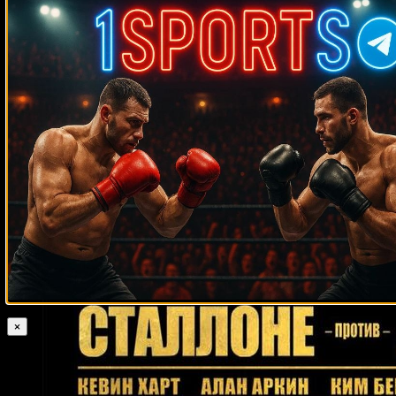
Случайные боксеры
Жан Паскаль
Гораций Робинсон
Дэвид Хоу
Викториано Соса
Джимми Эллис
Джон Андерсон Карвальо
Варлито Парренас
Дмитрий Пирог
Габриэль Росадо
Эктор Веласкес
Майкл
Симувелу
Пол Ллойд
Дэн Иге
Фермин Чирино
Томаш Адамек
Риота
Мурата
Брюс Джонсон
Чак Уэпнер
Лаймон Брюстер
Андрей
Пестряев
Хорхе Вака
Шерман Уильямс
Эрин Блэнчфилд
Наташа
Джонас
Ларри О’Шилдс
Jun Yong Park
Бастер Матиз
Пернелл Уитакер
Грэг Эверетт
Джефф Лалли
Рамазан Эмеев
Ингемар Юханссон
Уэйн Мартелл
Марк Уинтерс
Уинстон Аллен
Нино Гонсалес
Дэви Мур
Лео Нолан
Стерлинг
Бенжамин
Серджио Петтис
Энрике Орнелас
Луис Рамон Кампас
Дэваррил Уильямсон
Рикардо Нуньес
Реджи Гросс
×