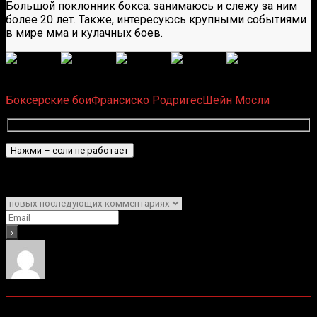
Большой поклонник бокса: занимаюсь и слежу за ним
более 20 лет. Также, интересуюсь крупными событиями
в мире мма и кулачных боев.
(
6
оценок, среднее:
5,00
из 5)
Загрузка...
Боксерские бои
Франсиско Родригес
Шейн Мосли
Подписаться
Уведомить о
0
комментариев
Старые