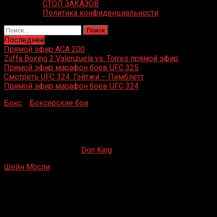
СТОЛ ЗАКАЗОВ
Политика конфиденциальности
Найти:
Последнее
Прямой эфир ACA 200
Zuffa Boxing 2 Valenzuela vs. Torres прямой эфир
Прямой эфир марафон боев UFC 325
Смотреть UFC 324: Гэйтжи – Пимблетт
Прямой эфир марафон боев UFC 324
Бокс
»
Боксерские бои
»
Шейн Мосли – Франсиско
Родригес
Шейн Мосли – Франсиско Родригес
26.06.2020
09.09.2022
Don King
Шейн Мосли
– Франсиско Родригес
Marriott Hotel, Ирвин, Калифорния, США
20 января 1994