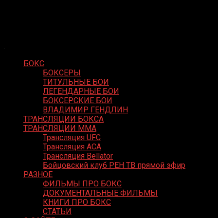
Skip
Boxing Video
to
Вернем боксу былое величие
content
БОКС
БОКСЕРЫ
ТИТУЛЬНЫЕ БОИ
ЛЕГЕНДАРНЫЕ БОИ
БОКСЕРСКИЕ БОИ
ВЛАДИМИР ГЕНДЛИН
ТРАНСЛЯЦИИ БОКСА
ТРАНСЛЯЦИИ MMA
Трансляция UFC
Трансляция ACA
Трансляция Bellator
Бойцовский клуб РЕН ТВ прямой эфир
РАЗНОЕ
ФИЛЬМЫ ПРО БОКС
ДОКУМЕНТАЛЬНЫЕ ФИЛЬМЫ
КНИГИ ПРО БОКС
СТАТЬИ