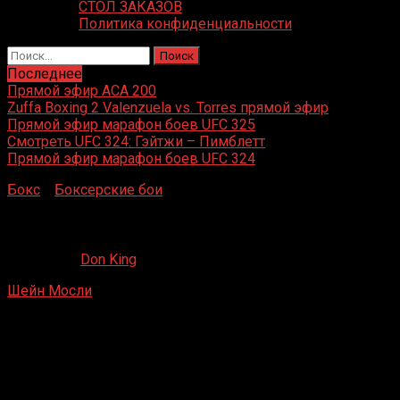
СТОЛ ЗАКАЗОВ
Политика конфиденциальности
Найти:
Последнее
Прямой эфир ACA 200
Zuffa Boxing 2 Valenzuela vs. Torres прямой эфир
Прямой эфир марафон боев UFC 325
Смотреть UFC 324: Гэйтжи – Пимблетт
Прямой эфир марафон боев UFC 324
Бокс
»
Боксерские бои
»
Шейн Мосли – Джон Браун
Шейн Мосли – Джон Браун
26.06.2020
Don King
Шейн Мосли
– Джон Браун
Фантазия Springs Resort Casino, Индио, Калифорния, США
17 апреля 1999