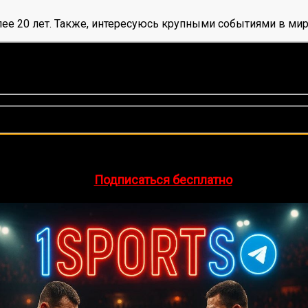
ее 20 лет. Также, интересуюсь крупными событиями в мир
нок, среднее:
5,00
из 5)
🔥 Хочешь зарабатывать на спорте?
egram-канал
1Sports
— прогнозы на единоборства и другие 
👉
Подписаться бесплатно