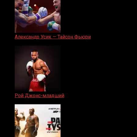
Александр Усик — Тайсон Фьюри
19.05.2024
Рой Джонс-младший
25.04.2019