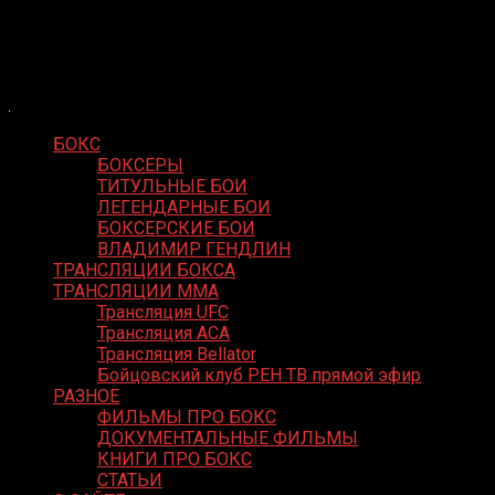
Skip
Boxing Video
to
Вернем боксу былое величие
content
БОКС
БОКСЕРЫ
ТИТУЛЬНЫЕ БОИ
ЛЕГЕНДАРНЫЕ БОИ
БОКСЕРСКИЕ БОИ
ВЛАДИМИР ГЕНДЛИН
ТРАНСЛЯЦИИ БОКСА
ТРАНСЛЯЦИИ MMA
Трансляция UFC
Трансляция ACA
Трансляция Bellator
Бойцовский клуб РЕН ТВ прямой эфир
РАЗНОЕ
ФИЛЬМЫ ПРО БОКС
ДОКУМЕНТАЛЬНЫЕ ФИЛЬМЫ
КНИГИ ПРО БОКС
СТАТЬИ