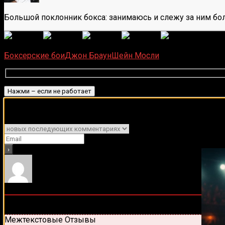
Большой поклонник бокса: занимаюсь и слежу за ним бол
(
6
оце
Загрузка...
Боксерские бои
Джон Браун
Шейн Мосли
Подписаться
Подписывайся на наш Tel
Уведомить о
0
комментариев
Старые
Новые
Популярные
Межтекстовые Отзывы