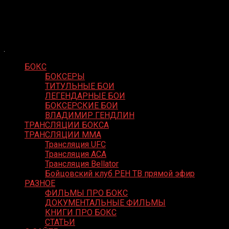
Skip
Boxing Video
to
Вернем боксу былое величие
content
БОКС
БОКСЕРЫ
ТИТУЛЬНЫЕ БОИ
ЛЕГЕНДАРНЫЕ БОИ
БОКСЕРСКИЕ БОИ
ВЛАДИМИР ГЕНДЛИН
ТРАНСЛЯЦИИ БОКСА
ТРАНСЛЯЦИИ MMA
Трансляция UFC
Трансляция ACA
Трансляция Bellator
Бойцовский клуб РЕН ТВ прямой эфир
РАЗНОЕ
ФИЛЬМЫ ПРО БОКС
ДОКУМЕНТАЛЬНЫЕ ФИЛЬМЫ
КНИГИ ПРО БОКС
СТАТЬИ