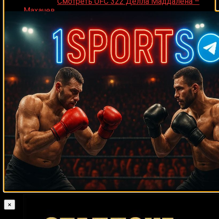
Medik on
Смотреть UFC 322 Делла Маддалена –
Махачев
Случайные боксеры
Брюс Селдон
Колби Ковингтон
Серхио Агила
Уильям
Вито Антуофермо
Хосе
Реджи Сандерс
Ангело Нунез
Жозе
Карлуш да Силва
Ричи Вентон
Хосе Рейносо
Хуан Карлос Пайано
Томми Харрисон
Кётаро Фудзимото
Гай Стэнфорд
Джефф
Джейк Родригес
Мейвезер
Виктор Эмилио Рамирес
Келвин
Макс Шмелинг
Прайс
Паулино Ускудун
Билли Харди
Мигель
Джон
Марриага
Родриго Валенсуэла
Чарли Грин
Ян Гарднер
Джон Молина
Лаймон
Дэррил Тайсон
Джесси Варгас
Отто Валлин
Брюстер
Эгидиюс
Джон Кэстл
Каваляускас
Виктор Уго Кастро
Шерман Уильямс
Эванс Ашира
Шон Брэди
Джоуи Вегас
Лоренцо Пул
Трой Крэйн
Майкл Спинкс
Леотис Мартин
Марио Антонио Масиас
Брейдис Прескотт
Фил Роу
Юн Сун Пак
×