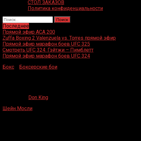
СТОЛ ЗАКАЗОВ
Политика конфиденциальности
Найти:
Последнее
Прямой эфир ACA 200
Zuffa Boxing 2 Valenzuela vs. Torres прямой эфир
Прямой эфир марафон боев UFC 325
Смотреть UFC 324: Гэйтжи – Пимблетт
Прямой эфир марафон боев UFC 324
Бокс
»
Боксерские бои
»
Шейн Мосли – Вернон Форрест
2
Шейн Мосли – Вернон Форрест 2
26.06.2020
Don King
Шейн Мосли
– Вернон Форрест 2
Консеко Филдхаус , Индианаполис, штат Индиана, США
20 июля 2002