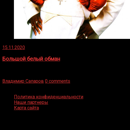
15.11.2020
Большой белый обман
Бокс — это всегда больше, чем просто спорт, чаще это
бизнес и тотализатор. И Фред Подробнее
Владимир Сапаров
0 comments
Boxing Video © Все права защищены
Политика конфиденциальности
Наши партнеры
Карта сайта