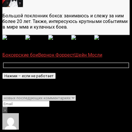
Большой поклонник бокса: занимаюсь и слежу за ним
более 20 лет. Также, интересуюсь крупными событиями
в мире мма и кулачных боев.
(
6
оценок, среднее:
5,00
из 5)
Загрузка...
Боксерские бои
Вернон Форрест
Шейн Мосли
Подписаться
Уведомить о