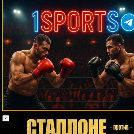
Medik on
Смотреть UFC 322 Делла Маддалена –
Махачев
Случайные боксеры
Кшиштоф Гловацкий
Тереза Пероцци
Сэм Джирард
Хорхе
Родригес Оливера
Осси Окасио
Су Мудаержи
Эйб Саймон
Иисус
Сарабия
Эстебан де Хесус
Том Пратер
Армандо Мунис
Чарли Грин
Эпифани Пипи
Лео Нолан
Дамиан Фуллер
Хосе Армандо Санта Крус
Майкл Симувелу
Евгений Егембердиев
Пол Ллойд
Рустисо
Торрекампо
Каталино Бесерра
Скотт Франк
Томми Пиакок
Дориан
Дарч
Майк Уилсон
Андре Муниз
Тони Галенто
Мейсон Менард
Геннадий
Эсекьель Мадерна
Чонлатарн Пирияпиньо
Джеймс Тони
Головкин
Лукас Мартин Маттиссе
Шеннон Росс
Микки Уорд
Денис Баландин
Хизни Алтункая
Том
Шварц
Рой Уильямс
Рафаэль Руэлас
Кристиан Крус
Консепсьон
Марвин Хаглер
Веласкес
Руди Любберс
Эрнест Матин
×