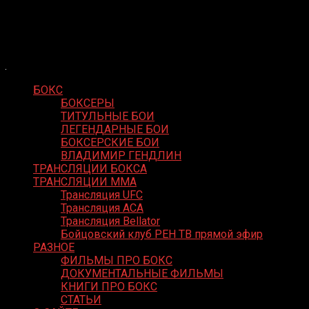
Skip
Boxing Video
to
Вернем боксу былое величие
content
БОКС
БОКСЕРЫ
ТИТУЛЬНЫЕ БОИ
ЛЕГЕНДАРНЫЕ БОИ
БОКСЕРСКИЕ БОИ
ВЛАДИМИР ГЕНДЛИН
ТРАНСЛЯЦИИ БОКСА
ТРАНСЛЯЦИИ MMA
Трансляция UFC
Трансляция ACA
Трансляция Bellator
Бойцовский клуб РЕН ТВ прямой эфир
РАЗНОЕ
ФИЛЬМЫ ПРО БОКС
ДОКУМЕНТАЛЬНЫЕ ФИЛЬМЫ
КНИГИ ПРО БОКС
СТАТЬИ