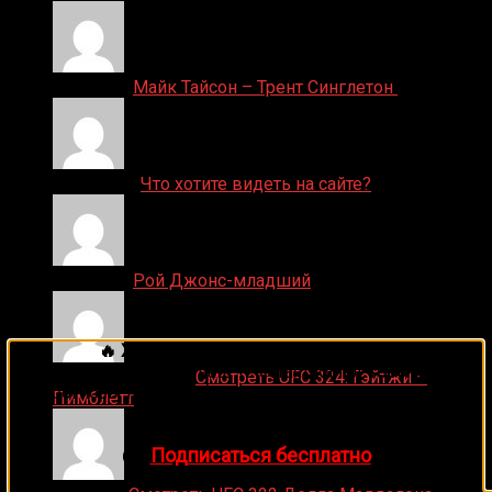
Денис on
Майк Тайсон – Трент Синглетон
ДЕНИС on
Что хотите видеть на сайте?
Денис on
Рой Джонс-младший
🔥 Хочешь зарабатывать на спорте?
Подписывайся на наш Telegram-канал
1Sports
—
Ляяляляляояо on
Смотреть UFC 324: Гэйтжи –
прогнозы на единоборства и другие виды спорта
Пимблетт
каждый день!
👉
Подписаться бесплатно