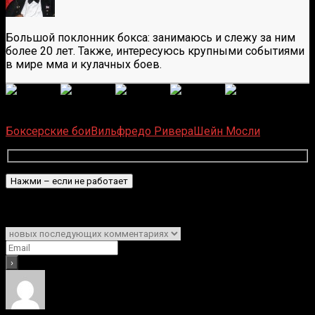
Большой поклонник бокса: занимаюсь и слежу за ним
более 20 лет. Также, интересуюсь крупными событиями
в мире мма и кулачных боев.
(
6
оценок, среднее:
5,00
из 5)
Загрузка...
Боксерские бои
Вильфредо Ривера
Шейн Мосли
Подписаться
Уведомить о