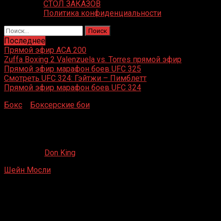
СТОЛ ЗАКАЗОВ
Политика конфиденциальности
Найти:
Последнее
Прямой эфир ACA 200
Zuffa Boxing 2 Valenzuela vs. Torres прямой эфир
Прямой эфир марафон боев UFC 325
Смотреть UFC 324: Гэйтжи – Пимблетт
Прямой эфир марафон боев UFC 324
Бокс
»
Боксерские бои
»
Шейн Мосли – Вильфредо
Ривера
Шейн Мосли – Вильфредо Ривера
26.06.2020
Don King
Шейн Мосли
– Вильфредо Ривера
Pechanga Курорт и казино, Temecula, Калифорния, США
25 сентября 1999