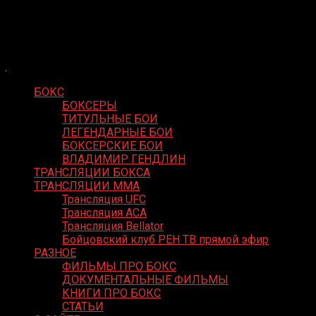
Skip
Boxing Video
to
Вернем боксу былое величие
content
БОКС
БОКСЕРЫ
ТИТУЛЬНЫЕ БОИ
ЛЕГЕНДАРНЫЕ БОИ
БОКСЕРСКИЕ БОИ
ВЛАДИМИР ГЕНДЛИН
ТРАНСЛЯЦИИ БОКСА
ТРАНСЛЯЦИИ MMA
Трансляция UFC
Трансляция ACA
Трансляция Bellator
Бойцовский клуб РЕН ТВ прямой эфир
РАЗНОЕ
ФИЛЬМЫ ПРО БОКС
ДОКУМЕНТАЛЬНЫЕ ФИЛЬМЫ
КНИГИ ПРО БОКС
СТАТЬИ