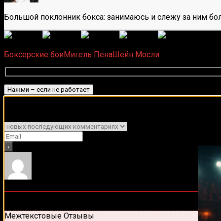
Большой поклонник бокса: занимаюсь и слежу за ним бол
(
6
оце
Загрузка...
Боксерские бои
Мигель Пена
Шейн Мосли
Подписаться
Подписывайся на наш Tel
Уведомить о
0
комментариев
Старые
Новые
Популярные
Межтекстовые Отзывы