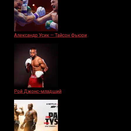
Александр Усик — Тайсон Фьюри
19.05.2024
Рой Джонс-младший
25.04.2019