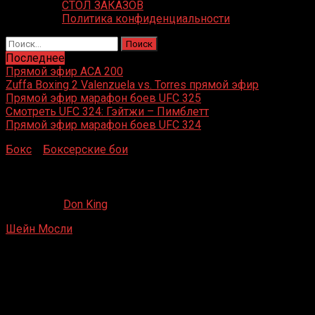
СТОЛ ЗАКАЗОВ
Политика конфиденциальности
Найти:
Последнее
Прямой эфир ACA 200
Zuffa Boxing 2 Valenzuela vs. Torres прямой эфир
Прямой эфир марафон боев UFC 325
Смотреть UFC 324: Гэйтжи – Пимблетт
Прямой эфир марафон боев UFC 324
Бокс
»
Боксерские бои
»
Шейн Мосли – Мигель Пена
Шейн Мосли – Мигель Пена
26.06.2020
Don King
Шейн Мосли
– Мигель Пена
Great Western Forum, Инглвуд, Калифорния,
27 сентября 1993