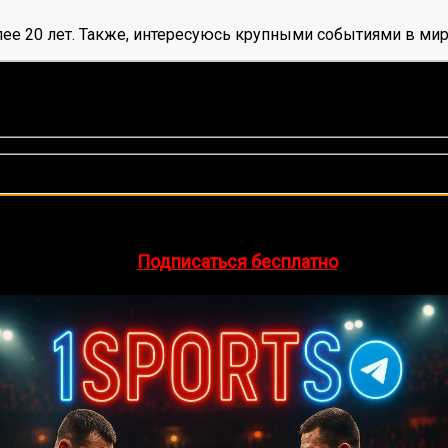
ее 20 лет. Также, интересуюсь крупными событиями в мир
нок, среднее:
5,00
из 5)
🔥 Хочешь зарабатывать на спорте?
egram-канал
1Sports
— прогнозы на единоборства и другие 
👉
Подписаться бесплатно