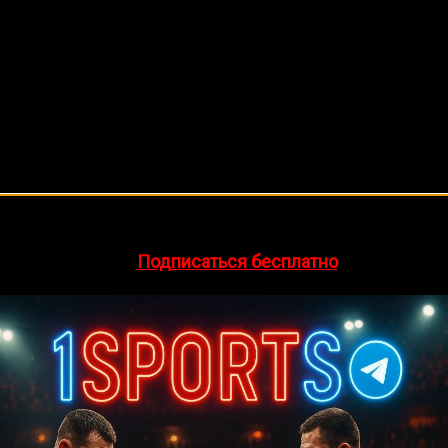
🔥 Хочешь зарабатывать на спорте?
egram-канал
1Sports
— прогнозы на единоборства и другие 
👉
Подписаться бесплатно