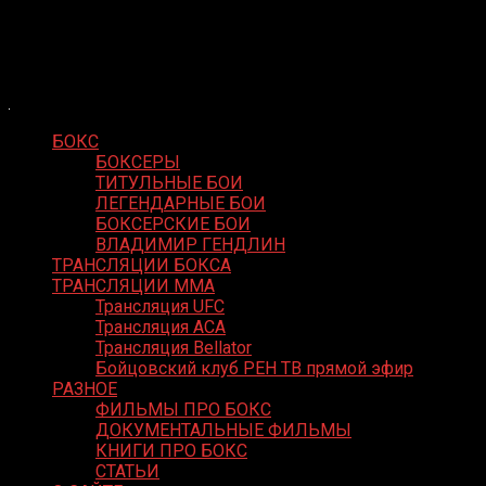
Skip
Boxing Video
to
Вернем боксу былое величие
content
БОКС
БОКСЕРЫ
ТИТУЛЬНЫЕ БОИ
ЛЕГЕНДАРНЫЕ БОИ
БОКСЕРСКИЕ БОИ
ВЛАДИМИР ГЕНДЛИН
ТРАНСЛЯЦИИ БОКСА
ТРАНСЛЯЦИИ MMA
Трансляция UFC
Трансляция ACA
Трансляция Bellator
Бойцовский клуб РЕН ТВ прямой эфир
РАЗНОЕ
ФИЛЬМЫ ПРО БОКС
ДОКУМЕНТАЛЬНЫЕ ФИЛЬМЫ
КНИГИ ПРО БОКС
СТАТЬИ