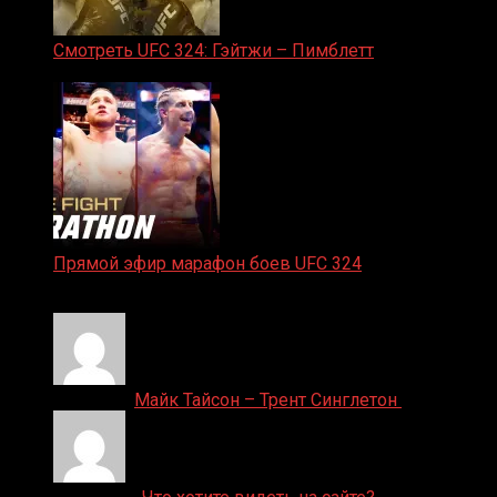
Смотреть UFC 324: Гэйтжи – Пимблетт
24.01.2026
Прямой эфир марафон боев UFC 324
24.01.2026
Денис on
Майк Тайсон – Трент Синглетон