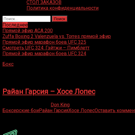
СТОЛ ЗАКАЗОВ
Политика конфиденциальности
Найти:
Последнее
Прямой эфир ACA 200
Zuffa Boxing 2 Valenzuela vs. Torres прямой эфир
Прямой эфир марафон боев UFC 325
Смотреть UFC 324: Гэйтжи – Пимблетт
Прямой эфир марафон боев UFC 324
Бокс
»
Хосе Лопес
Хосе Лопес
Райан Гарсия – Хосе Лопес
04.08.2020
15.10.2021
Don King
Боксерские бои
Райан Гарсия
Хосе Лопес
Оставить коммен
Присоединяйся