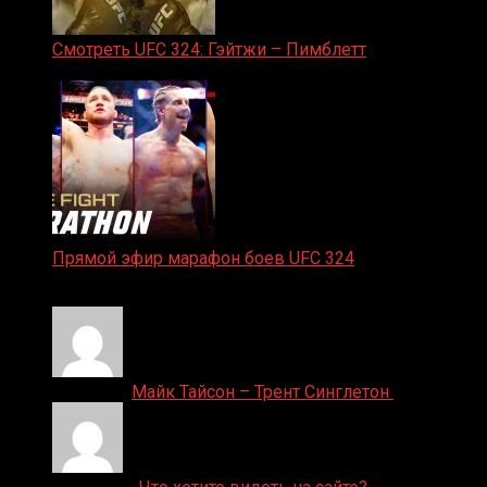
Смотреть UFC 324: Гэйтжи – Пимблетт
24.01.2026
Прямой эфир марафон боев UFC 324
24.01.2026
Денис on
Майк Тайсон – Трент Синглетон