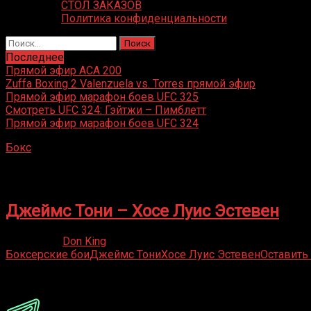
СТОЛ ЗАКАЗОВ
Политика конфиденциальности
Найти:
Последнее
Прямой эфир ACA 200
Zuffa Boxing 2 Valenzuela vs. Torres прямой эфир
Прямой эфир марафон боев UFC 325
Смотреть UFC 324: Гэйтжи – Пимблетт
Прямой эфир марафон боев UFC 324
Бокс
»
Хосе Луис Эстевен
Хосе Луис Эстевен
Джеймс Тони – Хосе Луис Эстевен
17.06.2021
Don King
Боксерские бои
Джеймс Тони
Хосе Луис Эстевен
Оставить
Присоединяйся