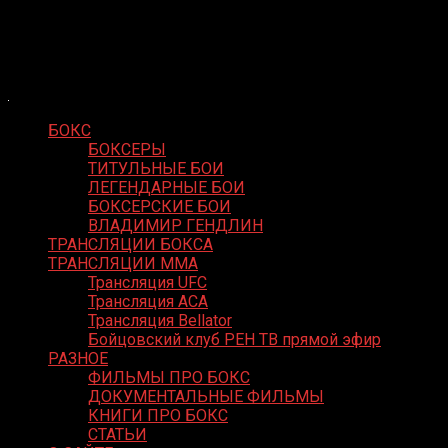
Skip
Boxing Video
to
Вернем боксу былое величие
content
БОКС
БОКСЕРЫ
ТИТУЛЬНЫЕ БОИ
ЛЕГЕНДАРНЫЕ БОИ
БОКСЕРСКИЕ БОИ
ВЛАДИМИР ГЕНДЛИН
ТРАНСЛЯЦИИ БОКСА
ТРАНСЛЯЦИИ MMA
Трансляция UFC
Трансляция ACA
Трансляция Bellator
Бойцовский клуб РЕН ТВ прямой эфир
РАЗНОЕ
ФИЛЬМЫ ПРО БОКС
ДОКУМЕНТАЛЬНЫЕ ФИЛЬМЫ
КНИГИ ПРО БОКС
СТАТЬИ