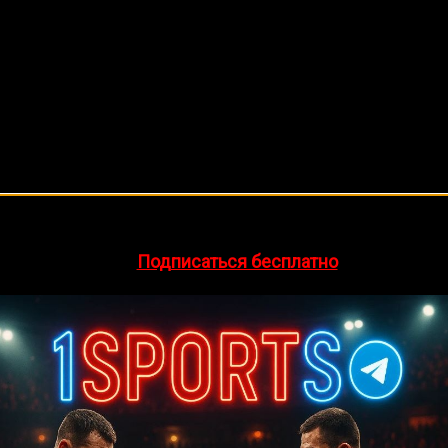
🔥 Хочешь зарабатывать на спорте?
egram-канал
1Sports
— прогнозы на единоборства и другие 
👉
Подписаться бесплатно