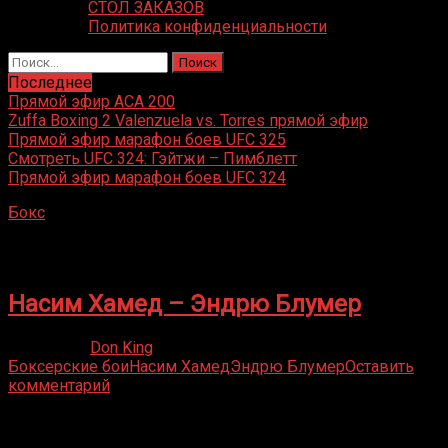
СТОЛ ЗАКАЗОВ
Политика конфиденциальности
Найти:
Последнее
Прямой эфир ACA 200
Zuffa Boxing 2 Valenzuela vs. Torres прямой эфир
Прямой эфир марафон боев UFC 325
Смотреть UFC 324: Гэйтжи – Пимблетт
Прямой эфир марафон боев UFC 324
Бокс
»
Эндрю Блумер
Эндрю Блумер
Насим Хамед – Эндрю Блумер
09.06.2021
Don King
Боксерские бои
Насим Хамед
Эндрю Блумер
Оставить
комментарий
Присоединяйся