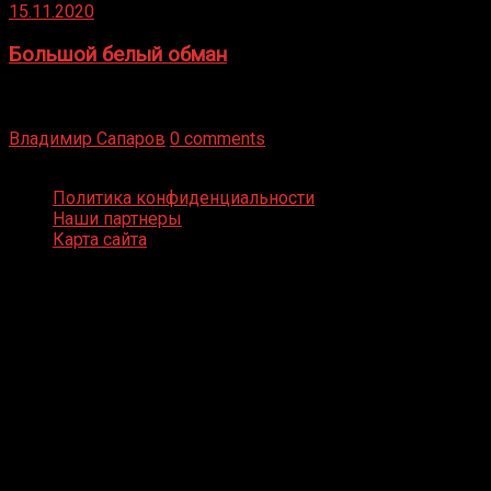
15.11.2020
Большой белый обман
Бокс — это всегда больше, чем просто спорт, чаще это
бизнес и тотализатор. И Фред Подробнее
Владимир Сапаров
0 comments
Boxing Video © Все права защищены
Политика конфиденциальности
Наши партнеры
Карта сайта