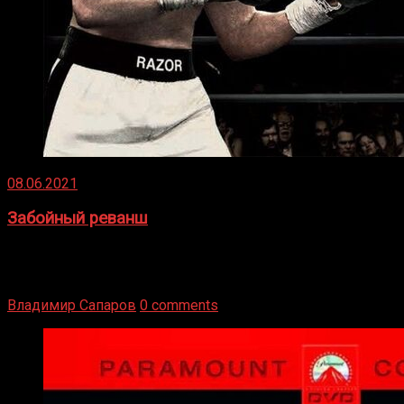
08.06.2021
Забойный реванш
Двух старых соперников по боксу уговаривают
вернуться из отставки, чтобы они бились друг с другом
Подробнее
Владимир Сапаров
0 comments