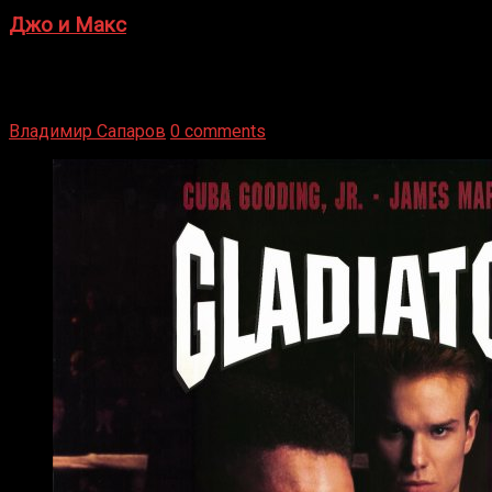
Джо и Макс
1936 год. Немецкий чемпион Макс Шмеллинг одержал
победу над американским боксером-тяжеловесом Джо
Луисом. Возвратясь на Подробнее
Владимир Сапаров
0 comments