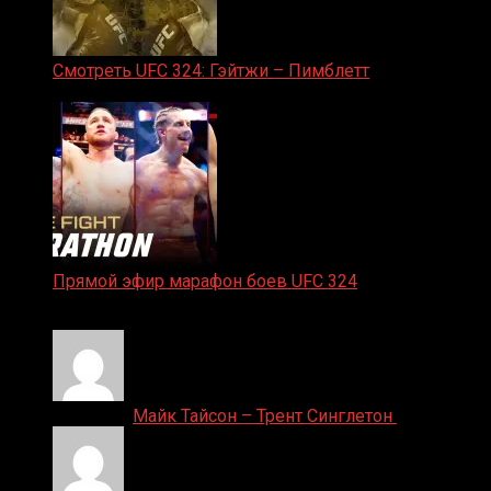
Смотреть UFC 324: Гэйтжи – Пимблетт
24.01.2026
Прямой эфир марафон боев UFC 324
24.01.2026
Денис on
Майк Тайсон – Трент Синглетон