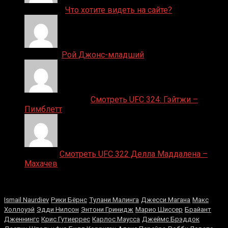
ДЕНИС on
Что хотите видеть на сайте?
Денис on
Рой Джонс-младший
Ляяляляляояо on
Смотреть UFC 324: Гэйтжи –
Пимблетт
Medik on
Смотреть UFC 322 Делла Маддалена –
Махачев
Случайные боксеры
Ismail Naurdiev
Рики Бёрнс
Тулани Малинга
Джесси Магана
Макс
Холлоуэй
Эдди Нилсон
Энтони Гринидж
Марио Шиссер
Брайант
Дженнингс
Крис Гутиеррес
Карлос Маусса
Джеймс Брэддок