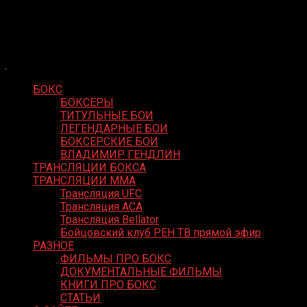
Skip
Boxing Video
to
Вернем боксу былое величие
content
БОКС
БОКСЕРЫ
ТИТУЛЬНЫЕ БОИ
ЛЕГЕНДАРНЫЕ БОИ
БОКСЕРСКИЕ БОИ
ВЛАДИМИР ГЕНДЛИН
ТРАНСЛЯЦИИ БОКСА
ТРАНСЛЯЦИИ MMA
Трансляция UFC
Трансляция ACA
Трансляция Bellator
Бойцовский клуб РЕН ТВ прямой эфир
РАЗНОЕ
ФИЛЬМЫ ПРО БОКС
ДОКУМЕНТАЛЬНЫЕ ФИЛЬМЫ
КНИГИ ПРО БОКС
СТАТЬИ