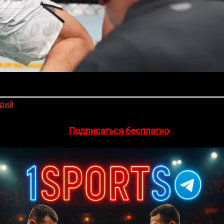
 ему быстрой комбинацией ударов рукой и коленом. Дари
🔥 Хочешь зарабатывать на спорте?
арий
egram-канал
1Sports
— прогнозы на единоборства и другие 
👉
Подписаться бесплатно