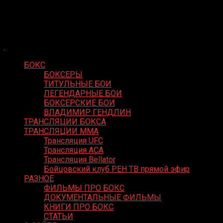
Skip
Boxing Video
to
Вернем боксу былое величие
content
БОКС
БОКСЕРЫ
ТИТУЛЬНЫЕ БОИ
ЛЕГЕНДАРНЫЕ БОИ
БОКСЕРСКИЕ БОИ
ВЛАДИМИР ГЕНДЛИН
ТРАНСЛЯЦИИ БОКСА
ТРАНСЛЯЦИИ MMA
Трансляция UFC
Трансляция ACA
Трансляция Bellator
Бойцовский клуб РЕН ТВ прямой эфир
РАЗНОЕ
ФИЛЬМЫ ПРО БОКС
ДОКУМЕНТАЛЬНЫЕ ФИЛЬМЫ
КНИГИ ПРО БОКС
СТАТЬИ