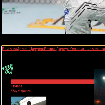
Царукян нокаутировал Дариуша в первом раунде, попав
Бои мма
Арман Царукян
Бенил Дариуш
Оставить коммент
Подписывайся на наш Tel
Присоединяйся
Популярное
Новое
Осуждения