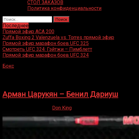
СТОЛ ЗАКАЗОВ
Политика конфиденциальности
Найти:
Последнее
Прямой эфир ACA 200
Zuffa Boxing 2 Valenzuela vs. Torres прямой эфир
Прямой эфир марафон боев UFC 325
Смотреть UFC 324: Гэйтжи – Пимблетт
Прямой эфир марафон боев UFC 324
Бокс
»
Бенил Дариуш
Бенил Дариуш
Арман Царукян – Бенил Дариуш
03.12.2023
03.12.2023
Don King