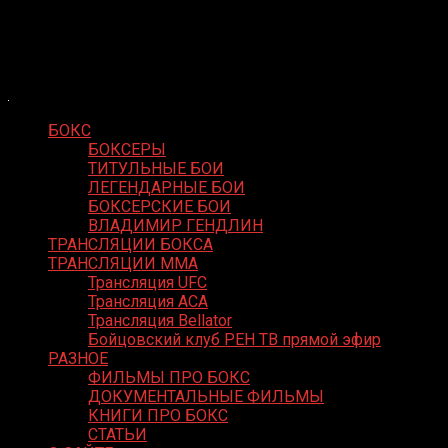
Skip
Boxing Video
to
Вернем боксу былое величие
content
БОКС
БОКСЕРЫ
ТИТУЛЬНЫЕ БОИ
ЛЕГЕНДАРНЫЕ БОИ
БОКСЕРСКИЕ БОИ
ВЛАДИМИР ГЕНДЛИН
ТРАНСЛЯЦИИ БОКСА
ТРАНСЛЯЦИИ MMA
Трансляция UFC
Трансляция ACA
Трансляция Bellator
Бойцовский клуб РЕН ТВ прямой эфир
РАЗНОЕ
ФИЛЬМЫ ПРО БОКС
ДОКУМЕНТАЛЬНЫЕ ФИЛЬМЫ
КНИГИ ПРО БОКС
СТАТЬИ