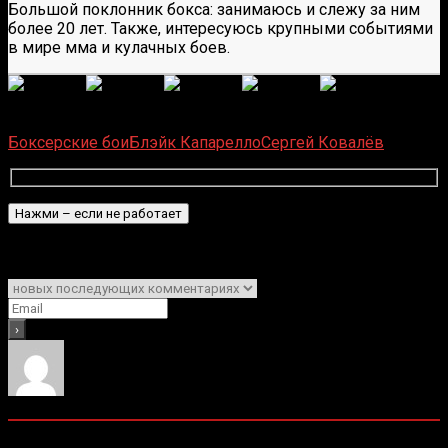
Большой поклонник бокса: занимаюсь и слежу за ним
более 20 лет. Также, интересуюсь крупными событиями
в мире мма и кулачных боев.
(
1 496
оценок, среднее:
5,00
из 5)
Загрузка...
Боксерские бои
Блэйк Капарелло
Сергей Ковалёв
Подписаться
Уведомить о
0
комментариев
Старые