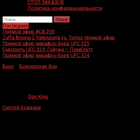
СТОЛ ЗАКАЗОВ
Политика конфиденциальности
Найти:
Последнее
Прямой эфир ACA 200
Zuffa Boxing 2 Valenzuela vs. Torres прямой эфир
Прямой эфир марафон боев UFC 325
Смотреть UFC 324: Гэйтжи – Пимблетт
Прямой эфир марафон боев UFC 324
Бокс
»
Боксерские бои
»
Сергей Ковалёв – Блэйк
Капарелло
Сергей Ковалёв – Блэйк Капарелло
31.07.2019
Don King
Сергей Ковалёв
– Блэйк Капарелло
Revel Resort, Атлантик-Сити, США
2 августа 2014