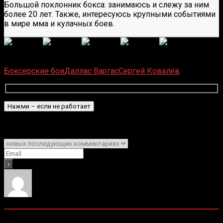
Большой поклонник бокса: занимаюсь и слежу за ним
более 20 лет. Также, интересуюсь крупными событиями
в мире мма и кулачных боев.
(
1 496
оценок, среднее:
5,00
из 5)
Загрузка...
Боксерские бои
Даллас Варгас
Сергей Ковалёв
Подписаться
Уведомить о
0
комментариев
Старые