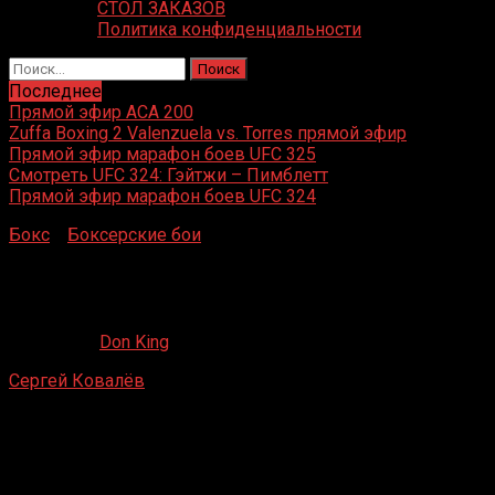
СТОЛ ЗАКАЗОВ
Политика конфиденциальности
Найти:
Последнее
Прямой эфир ACA 200
Zuffa Boxing 2 Valenzuela vs. Torres прямой эфир
Прямой эфир марафон боев UFC 325
Смотреть UFC 324: Гэйтжи – Пимблетт
Прямой эфир марафон боев UFC 324
Бокс
»
Боксерские бои
»
Сергей Ковалёв – Даллас
Варгас
Сергей Ковалёв – Даллас Варгас
31.07.2019
Don King
Сергей Ковалёв
– Даллас Варгас
UIC Pavilion, Чикаго, США
19 ноября 2010