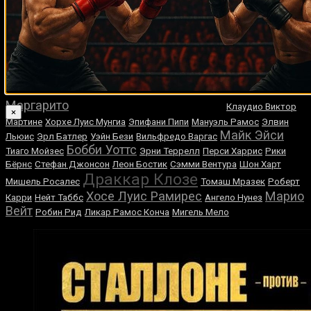
Случайные боксеры
Марко Антонио Рубио
Дон Коккелл
Асланбек Кодзоев
Кермит
Дэнни Уильямс
Синтрон
Дэнни Томас
Ли Вуд
Генри Ланди
Джон Мичели
Гильермо Авила
Хани Атийо
Мигель Анхель Паес
Шамиль Газиев
Антонио
Каро Мурат
Антонио Тарвер
Маргарито
Клаудио Виктор
×
Мартине
Хорхе Луис Мунгиа
Эпифани Пипи
Мануэль Рамос
Элвин
Майк Эйси
Льюис
Эрл Батлер
Уэйн Бези
Вильфредо Варгас
Бобби Уоттс
Тиаго Мойзес
Эрни Террелл
Перси Харрис
Рики
Бёрнс
Стефан Джонсон
Леон Бостик
Сэмми Вентура
Шон Харт
Драккар Клозе
Мишель Росалес
Томаш Мразек
Роберт
Хосе Луис Рамирес
Марио
Карри
Нейт Таббс
Ангело Нунез
Вейт
Робин Рид
Ликар Рамос Конча
Мигель Мело