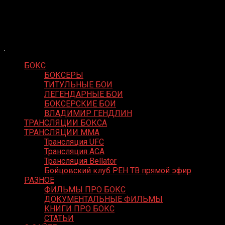
Skip
Boxing Video
to
Вернем боксу былое величие
content
БОКС
БОКСЕРЫ
ТИТУЛЬНЫЕ БОИ
ЛЕГЕНДАРНЫЕ БОИ
БОКСЕРСКИЕ БОИ
ВЛАДИМИР ГЕНДЛИН
ТРАНСЛЯЦИИ БОКСА
ТРАНСЛЯЦИИ MMA
Трансляция UFC
Трансляция ACA
Трансляция Bellator
Бойцовский клуб РЕН ТВ прямой эфир
РАЗНОЕ
ФИЛЬМЫ ПРО БОКС
ДОКУМЕНТАЛЬНЫЕ ФИЛЬМЫ
КНИГИ ПРО БОКС
СТАТЬИ